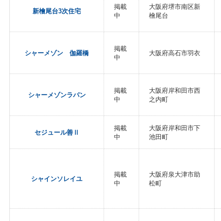
掲載
大阪府堺市南区新
新檜尾台3次住宅
中
檜尾台
掲載
シャーメゾン 伽羅橋
大阪府高石市羽衣
中
掲載
大阪府岸和田市西
シャーメゾンラパン
中
之内町
掲載
大阪府岸和田市下
セジュール善Ⅱ
中
池田町
掲載
大阪府泉大津市助
シャインソレイユ
中
松町