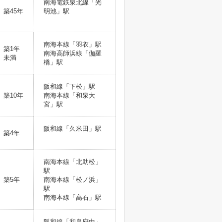
南海電鉄泉北線「光
築45年
明池」駅
南海本線「羽衣」駅
築1年
南海高師浜線「伽羅
未満
橋」駅
阪和線「下松」駅
築10年
南海本線「和泉大
宮」駅
阪和線「久米田」駅
築4年
南海本線「北助松」
駅
築5年
南海本線「松ノ浜」
駅
南海本線「高石」駅
阪和線「和泉府中」