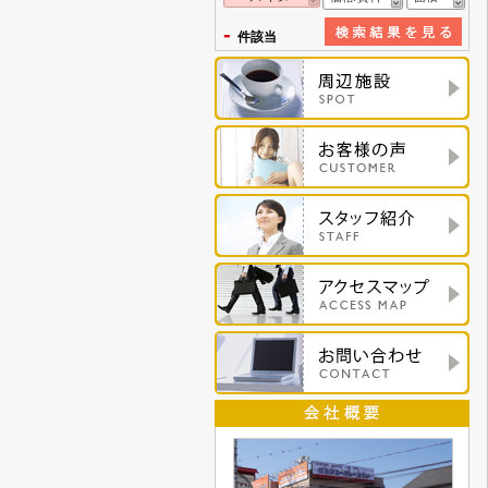
-
件該当