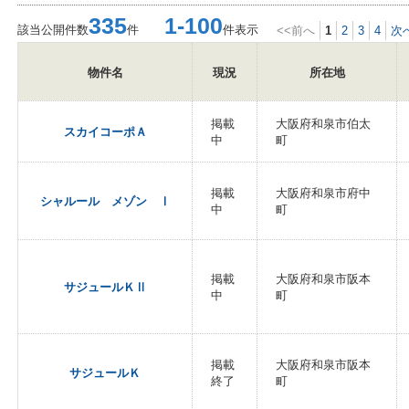
335
1-100
該当公開件数
件
件表示
<<前へ
1
2
3
4
次
物件名
現況
所在地
掲載
大阪府和泉市伯太
スカイコーポＡ
中
町
掲載
大阪府和泉市府中
シャルール メゾン Ⅰ
中
町
掲載
大阪府和泉市阪本
サジュールＫⅡ
中
町
掲載
大阪府和泉市阪本
サジュールＫ
終了
町