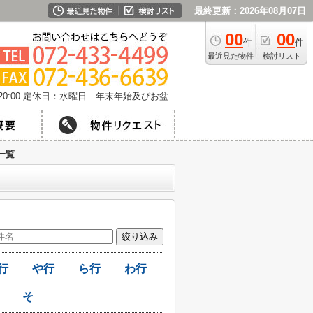
最終更新：2026年08月07日
00
00
件
件
最近見た物件
検討リスト
0:00
定休日：水曜日 年末年始及びお盆
一覧
行
や行
ら行
わ行
そ