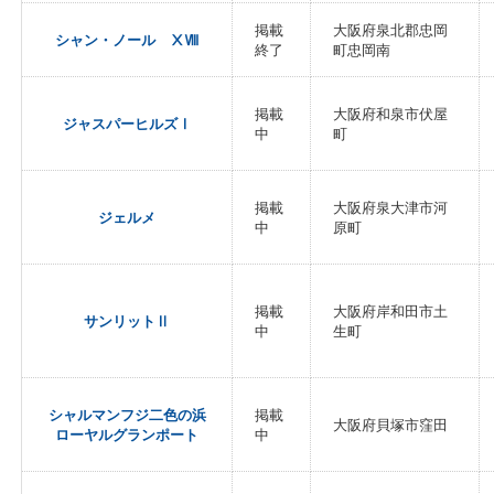
掲載
大阪府泉北郡忠岡
シャン・ノール ⅩⅧ
終了
町忠岡南
掲載
大阪府和泉市伏屋
ジャスパーヒルズⅠ
中
町
掲載
大阪府泉大津市河
ジェルメ
中
原町
掲載
大阪府岸和田市土
サンリットⅡ
中
生町
シャルマンフジ二色の浜
掲載
大阪府貝塚市窪田
ローヤルグランポート
中