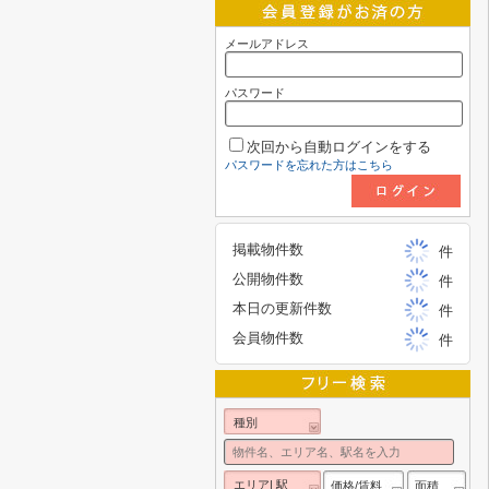
メールアドレス
パスワード
次回から自動ログインをする
パスワードを忘れた方はこちら
掲載物件数
件
公開物件数
件
本日の更新件数
件
会員物件数
件
種別
エリア| 駅
価格/賃料
面積