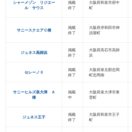
シャーメゾン リジエー
掲載
大阪府和泉市府中
ル サウス
終了
町
掲載
大阪府岸和田市神
サニースクエアＣ棟
終了
須屋町
掲載
大阪府高石市高師
ジュネス高師浜
終了
浜
掲載
大阪府泉北郡忠岡
セレーノⅡ
終了
町忠岡南
サニーヒルズ泉大津 Ａ
掲載
大阪府泉大津市東
棟
中
雲町
掲載
大阪府和泉市王子
ジュネス王子
終了
町