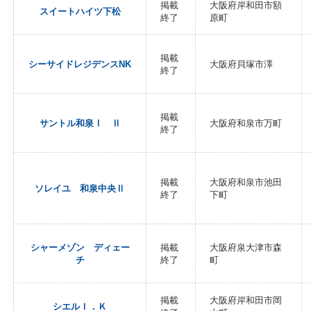
掲載
大阪府岸和田市額
スイートハイツ下松
終了
原町
掲載
シーサイドレジデンスNK
大阪府貝塚市澤
終了
掲載
サントル和泉Ⅰ Ⅱ
大阪府和泉市万町
終了
掲載
大阪府和泉市池田
ソレイユ 和泉中央Ⅱ
終了
下町
シャーメゾン ディェー
掲載
大阪府泉大津市森
チ
終了
町
掲載
大阪府岸和田市岡
シエルＩ．Ｋ