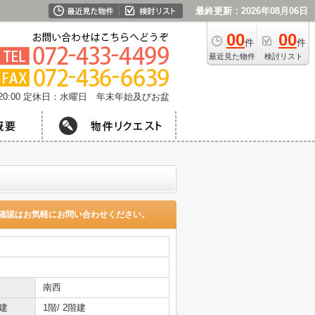
最終更新：2026年08月06日
00
00
件
件
最近見た物件
検討リスト
0:00
定休日：水曜日 年末年始及びお盆
確認はお気軽にお問い合わせください。
南西
建
1階/ 2階建