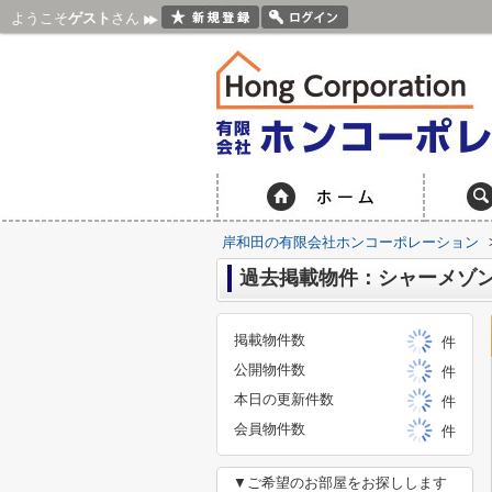
ようこそ
ゲスト
さん
岸和田の有限会社ホンコーポレーション
過去掲載物件：シャーメゾ
掲載物件数
件
公開物件数
件
本日の更新件数
件
会員物件数
件
▼ご希望のお部屋をお探しします