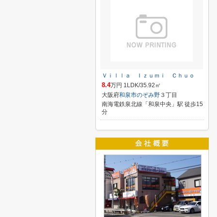
Ｖｉｌｌａ Ｉｚｕｍｉ Ｃｈｕｏ
8.4
万円 1LDK/35.92㎡
大阪府
和泉市
のぞみ野
３丁目
南海電鉄泉北線「和泉中央」駅 徒歩15
分