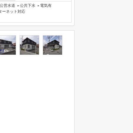
公営水道
公共下水
電気有
ターネット対応