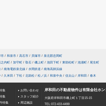
津市
/
和泉市
/
高石市
/
貝塚市
/
泉北郡忠岡町
西之内町
/
加守町
/
取石
/
磯上町
/
池田下町
/
東助松町
/
池浦町
/
尾生町
線
/
南海電鉄泉北線
/
水間鉄道
/
南海高師浜線
中
/
久米田
/
下松
/
北助松
/
松ノ浜
/
和泉中央
/
信太山
/
岸和田
/
春木
岸和田の不動産物件は有限会社ホン
特集
お問い合わせ
特集
スタッフ紹介
大阪府岸和田市磯上町１丁目15-15
件特集
周辺施設
TEL:072-433-4499