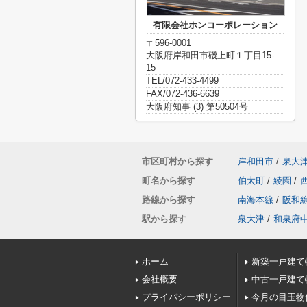
有限会社ホンコーポレーション
〒596-0001
大阪府岸和田市磯上町１丁目15-
15
TEL/072-433-4499
FAX/072-436-6639
大阪府知事 (3) 第50504号
市区町村から探す
岸和田市
/
泉大
町名から探す
伯太町
/
綾園
/
路線から探す
南海本線
/
阪和
駅から探す
泉大津
/
和泉府
ホーム
新築一戸建て
会社概要
中古一戸建て
プライバシーポリシー
今月の目玉物