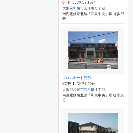
8
万円 3LDK/67.15㎡
大阪府
和泉市
箕形町
５丁目
南海電鉄泉北線「和泉中央」駅 徒歩27
分
プロムナード箕形
8
万円 1LDK/37.00㎡
大阪府
和泉市
箕形町
４丁目
南海電鉄泉北線「和泉中央」駅 徒歩20
分