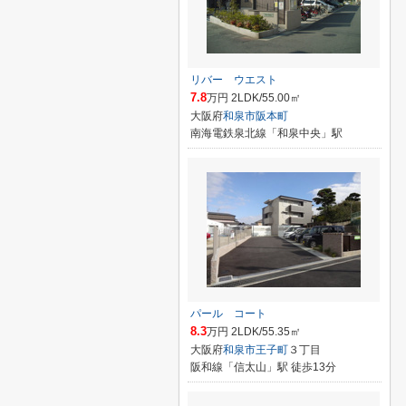
リバー ウエスト
7.8
万円 2LDK/55.00㎡
大阪府
和泉市
阪本町
南海電鉄泉北線「和泉中央」駅
パール コート
8.3
万円 2LDK/55.35㎡
大阪府
和泉市
王子町
３丁目
阪和線「信太山」駅 徒歩13分