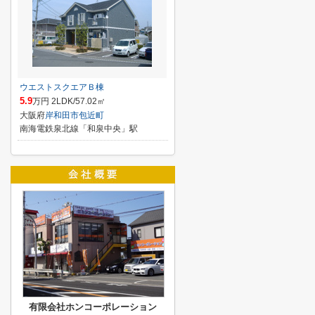
ウエストスクエアＢ棟
5.9
万円 2LDK/57.02㎡
大阪府
岸和田市
包近町
南海電鉄泉北線「和泉中央」駅
有限会社ホンコーポレーション