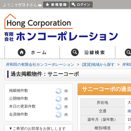
ようこそ
ゲスト
さん
岸和田の有限会社ホンコーポレーション
>
(賃貸)地域から探す
>
岸和
過去掲載物件：サニーコーポ
サニーコーポ
の過
掲載物件数
件
公開物件数
件
所在地
本日の更新件数
件
交通
会員物件数
件
築年月（築年数）
1
種別/構造
ア
▼ご希望のお部屋をお探しします