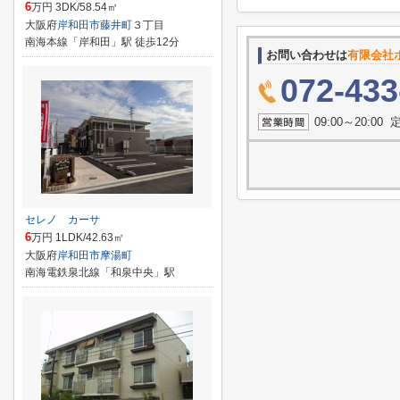
6
万円 3DK/58.54㎡
大阪府
岸和田市
藤井町
３丁目
南海本線「岸和田」駅 徒歩12分
お問い合わせは
有限会社
072-433
09:00～20:
セレノ カーサ
6
万円 1LDK/42.63㎡
大阪府
岸和田市
摩湯町
南海電鉄泉北線「和泉中央」駅