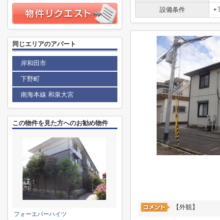
設備条件
同じエリアのアパート
岸和田市
下野町
南海本線 和泉大宮
この物件を見た方へのお勧め物件
【外観】
フォーエバーハイツ