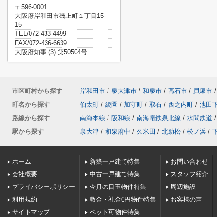
〒596-0001
大阪府岸和田市磯上町１丁目15-
15
TEL/072-433-4499
FAX/072-436-6639
大阪府知事 (3) 第50504号
市区町村から探す
岸和田市
/
泉大津市
/
和泉市
/
高石市
/
貝塚市
/
町名から探す
伯太町
/
綾園
/
加守町
/
取石
/
西之内町
/
池田
路線から探す
南海本線
/
阪和線
/
南海電鉄泉北線
/
水間鉄道
/
駅から探す
泉大津
/
和泉府中
/
久米田
/
北助松
/
松ノ浜
/
ホーム
新築一戸建て特集
お問い合わせ
会社概要
中古一戸建て特集
スタッフ紹介
プライバシーポリシー
今月の目玉物件特集
周辺施設
利用規約
敷金・礼金0円物件特集
お客様の声
サイトマップ
ペット可物件特集