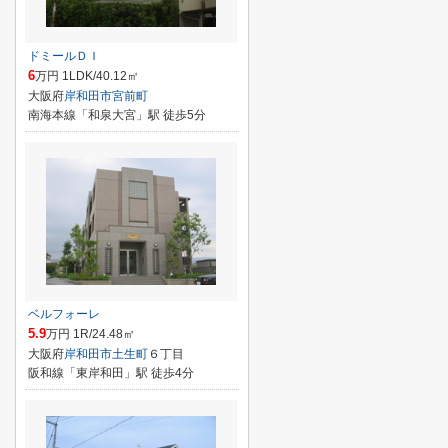
ドミールＤＩ
6
万円 1LDK/40.12㎡
大阪府
岸和田市
宮前町
南海本線「和泉大宮」駅 徒歩5分
ベルフォーレ
5.9
万円 1R/24.48㎡
大阪府
岸和田市
土生町
６丁目
阪和線「東岸和田」駅 徒歩4分