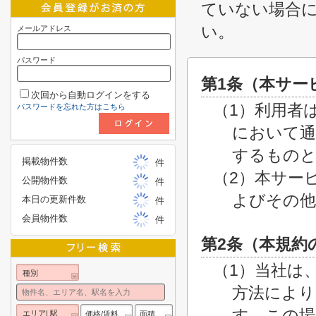
ていない場合
い。
メールアドレス
パスワード
第1条（本サー
次回から自動ログインをする
（1）利用者
パスワードを忘れた方はこちら
において通
するもの
掲載物件数
件
（2）本サー
公開物件数
件
よびその他
本日の更新件数
件
会員物件数
件
第2条（本規約
（1）当社は
種別
方法により
す。この場
エリア| 駅
価格/賃料
面積