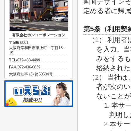
画面デザイン
定める者に帰
第5条（利用契
有限会社ホンコーポレーション
（1） 利用
〒596-0001
を入力、当
大阪府岸和田市磯上町１丁目15-
15
みをするも
TEL/072-433-4499
格納された
FAX/072-436-6639
大阪府知事 (3) 第50504号
（2） 当社
者が次のい
ないこと
1. 本
判明し
2.本サ