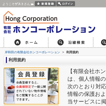
ようこそ
ゲスト
さん
岸和田の有限会社ホンコーポレーション
>
利用規約
利用規約
【有限会社ホン
は、個人情報
次のとおり対
情報の保護お
当サービスに