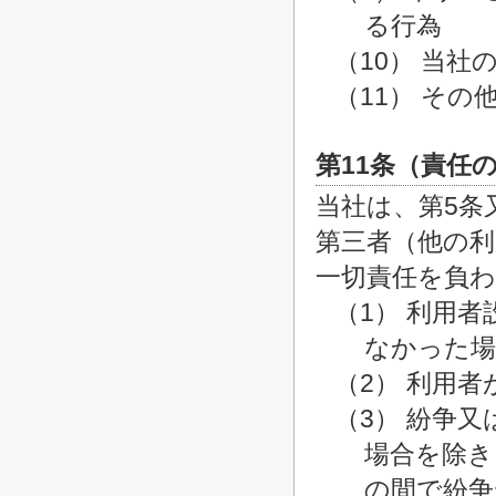
る行為
（10） 当
（11） そ
第11条（責任
当社は、第5条
第三者（他の
一切責任を負
（1） 利用
なかった場
（2） 利用
（3） 紛争
場合を除き
の間で紛争