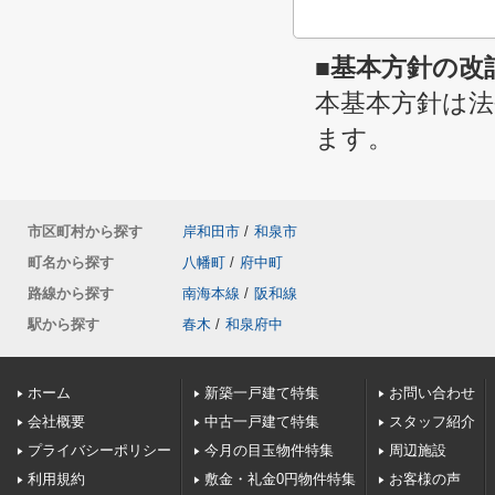
■基本方針の改
本基本方針は
ます。
市区町村から探す
岸和田市
/
和泉市
町名から探す
八幡町
/
府中町
路線から探す
南海本線
/
阪和線
駅から探す
春木
/
和泉府中
ホーム
新築一戸建て特集
お問い合わせ
会社概要
中古一戸建て特集
スタッフ紹介
プライバシーポリシー
今月の目玉物件特集
周辺施設
利用規約
敷金・礼金0円物件特集
お客様の声