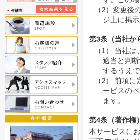
（2）変更後
-
件該当
ジ上に掲示
第3条（当社か
（1） 当社
適当と判断
するうえで
（2） 前項
ービスのペ
ます。
第4条（著作権
本サービスに