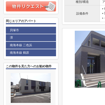
種別/構造
ア
設備条件
同じエリアのアパート
貝塚市
澤
南海本線 二色浜
南海本線 鶴原
この物件を見た方へのお勧め物件