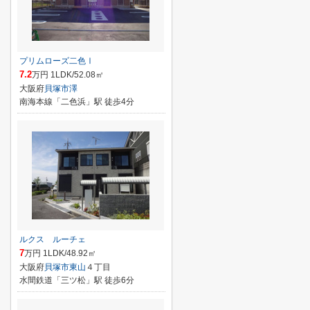
プリムローズ二色Ⅰ
7.2
万円 1LDK/52.08㎡
大阪府
貝塚市
澤
南海本線「二色浜」駅 徒歩4分
ルクス ルーチェ
7
万円 1LDK/48.92㎡
大阪府
貝塚市
東山
４丁目
水間鉄道「三ツ松」駅 徒歩6分