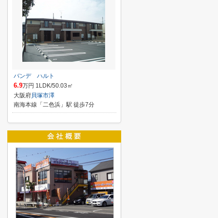
バンデ ハルト
6.9
万円 1LDK/50.03㎡
大阪府
貝塚市
澤
南海本線「二色浜」駅 徒歩7分