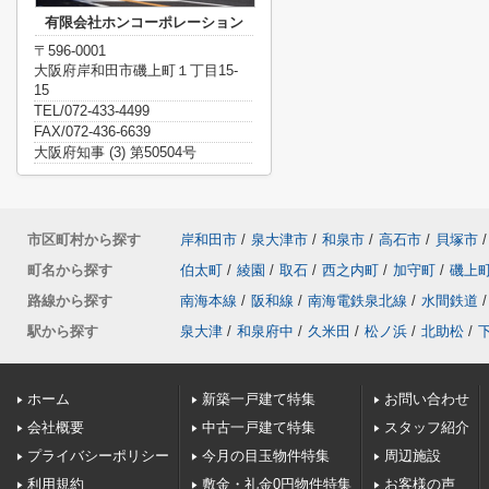
有限会社ホンコーポレーション
〒596-0001
大阪府岸和田市磯上町１丁目15-
15
TEL/072-433-4499
FAX/072-436-6639
大阪府知事 (3) 第50504号
市区町村から探す
岸和田市
/
泉大津市
/
和泉市
/
高石市
/
貝塚市
/
町名から探す
伯太町
/
綾園
/
取石
/
西之内町
/
加守町
/
磯上
路線から探す
南海本線
/
阪和線
/
南海電鉄泉北線
/
水間鉄道
/
駅から探す
泉大津
/
和泉府中
/
久米田
/
松ノ浜
/
北助松
/
ホーム
新築一戸建て特集
お問い合わせ
会社概要
中古一戸建て特集
スタッフ紹介
プライバシーポリシー
今月の目玉物件特集
周辺施設
利用規約
敷金・礼金0円物件特集
お客様の声