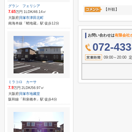
グラン フェリシア
【外観】
7.65
万円 1LDK/46.14㎡
大阪府
貝塚市
津田北町
南海本線「蛸地蔵」駅 徒歩12分
お問い合わせは
有限会社
072-433
09:00～20:
ミラコロ カーサ
7.9
万円 2LDK/56.97㎡
大阪府
貝塚市
地藏堂
阪和線「和泉橋本」駅 徒歩4分