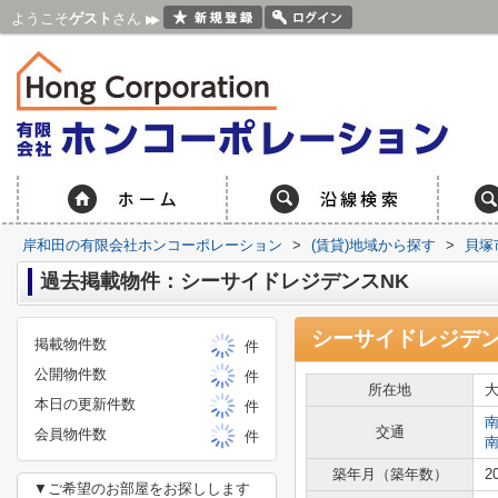
ようこそ
ゲスト
さん
岸和田の有限会社ホンコーポレーション
>
(賃貸)地域から探す
>
貝塚
過去掲載物件：シーサイドレジデンスNK
シーサイドレジデン
掲載物件数
件
公開物件数
件
所在地
本日の更新件数
件
交通
会員物件数
件
築年月（築年数）
2
▼ご希望のお部屋をお探しします