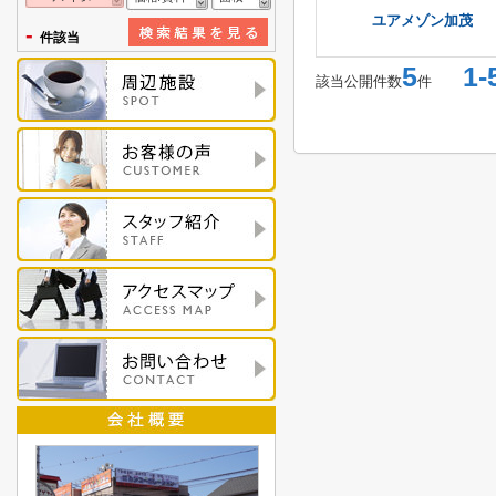
ユアメゾン加茂
-
件該当
5
1-
該当公開件数
件