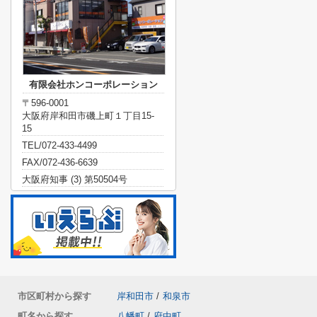
有限会社ホンコーポレーション
〒596-0001
大阪府岸和田市磯上町１丁目15-
15
TEL/072-433-4499
FAX/072-436-6639
大阪府知事 (3) 第50504号
市区町村から探す
岸和田市
/
和泉市
町名から探す
八幡町
/
府中町