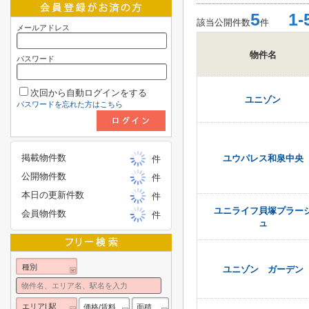
5
1-
該当公開件数
件
メールアドレス
物件名
パスワード
次回から自動ログインをする
ユニゾン
パスワードを忘れた方はこちら
掲載物件数
ユウパレス和泉中央
件
公開物件数
件
本日の更新件数
件
ユニライフ貝塚プラー
会員物件数
件
ュ
種別
ユニゾン ガーデン
エリア| 駅
価格/賃料
面積