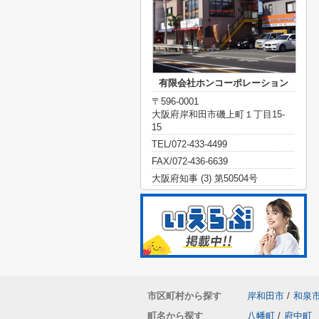
有限会社ホンコーポレーション
〒596-0001
大阪府岸和田市磯上町１丁目15-
15
TEL/072-433-4499
FAX/072-436-6639
大阪府知事 (3) 第50504号
市区町村から探す
岸和田市
/
和泉
町名から探す
八幡町
/
府中町