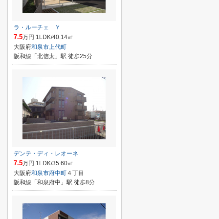
ラ・ルーチェ Ｙ
7.5
万円 1LDK/40.14㎡
大阪府
和泉市
上代町
阪和線「北信太」駅 徒歩25分
デンテ・ディ・レオーネ
7.5
万円 1LDK/35.60㎡
大阪府
和泉市
府中町
４丁目
阪和線「和泉府中」駅 徒歩8分