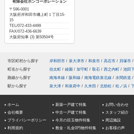
有限会社ホンコーポレーション
〒596-0001
大阪府岸和田市磯上町１丁目15-
15
TEL/072-433-4499
FAX/072-436-6639
大阪府知事 (3) 第50504号
市区町村から探す
岸和田市
/
泉大津市
/
和泉市
/
高石市
/
貝塚市
/
町名から探す
伯太町
/
綾園
/
加守町
/
取石
/
西之内町
/
池田
路線から探す
南海本線
/
阪和線
/
南海電鉄泉北線
/
水間鉄道
/
駅から探す
泉大津
/
和泉府中
/
久米田
/
北助松
/
松ノ浜
/
ホーム
新築一戸建て特集
お問い合わせ
会社概要
中古一戸建て特集
スタッフ紹介
プライバシーポリシー
今月の目玉物件特集
周辺施設
利用規約
敷金・礼金0円物件特集
お客様の声