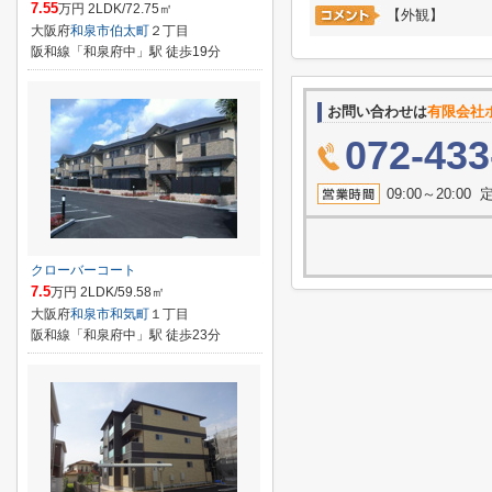
7.55
万円 2LDK/72.75㎡
【外観】
大阪府
和泉市
伯太町
２丁目
阪和線「和泉府中」駅 徒歩19分
お問い合わせは
有限会社
072-433
09:00～20:
クローバーコート
7.5
万円 2LDK/59.58㎡
大阪府
和泉市
和気町
１丁目
阪和線「和泉府中」駅 徒歩23分