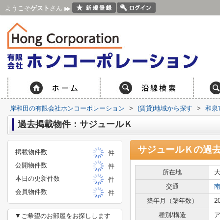
ようこそ
ゲスト
さん
岸和田の有限会社ホンコーポレーション
>
(賃貸)地域から探す
>
和泉
過去掲載物件：サジュールＫ
サジュールＫ
の過
掲載物件数
件
公開物件数
件
所在地
本日の更新件数
件
交通
会員物件数
件
築年月（築年数）
2
種別/構造
ア
▼ご希望のお部屋をお探しします