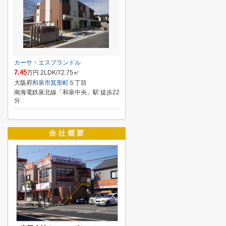
カーサ・エスプランドル
7.45
万円 2LDK/72.75㎡
大阪府
和泉市
箕形町
５丁目
南海電鉄泉北線「和泉中央」駅 徒歩22
分