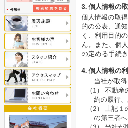
3. 個人情報の
-
件該当
個人情報の取
的の公表、通
く、利用目的
ん。また、個人
の定める手続
4. 個人情報の
当社が取得
（1） 不動
約の履行、
（2） 上記
の第三者へ
（3） 当社