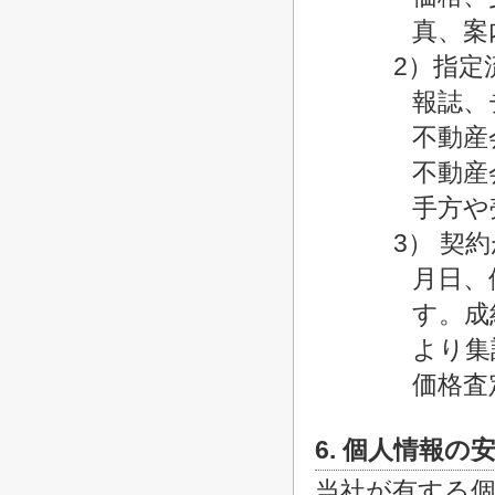
真、案
2）指定
報誌、
不動産
不動産
手方や
3） 契
月日、
す。成
より集
価格査
6. 個人情報の
当社が有する