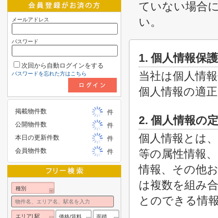
ていない場合
い。
メールアドレス
パスワード
1. 個人情報保
次回から自動ログインをする
当社は個人情報
パスワードを忘れた方はこちら
個人情報の適
掲載物件数
件
2. 個人情報の
公開物件数
件
個人情報とは、
本日の更新件数
件
会員物件数
等の属性情報、
件
情報、その他お
は複数を組み
種別
とのできる情
エリア| 駅
価格/賃料
面積