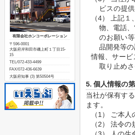
ビスの提供
（4） 上記
物、電話、
のお願い等
有限会社ホンコーポレーション
〒596-0001
品開発等の
大阪府岸和田市磯上町１丁目15-
15
情報、サービ
TEL/072-433-4499
取り止めさ
FAX/072-436-6639
大阪府知事 (3) 第50504号
5. 個人情報の
当社が保有す
ます。
（1） ご本
（2） 法令
（3） 人の