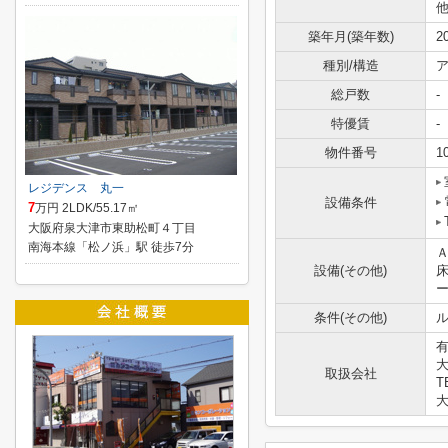
築年月(築年数)
2
種別/構造
ア
総戸数
-
特優賃
-
物件番号
1
レジデンス 丸一
設備条件
7
万円 2LDK/55.17㎡
大阪府泉大津市東助松町４丁目
南海本線「松ノ浜」駅 徒歩7分
設備(その他)
条件(その他)
ル
大
取扱会社
T
大