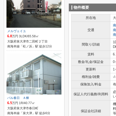
物件概要
所在地
交通
メルヴェイユ
6.8
万円 3LDK/65.58㎡
大阪府泉大津市二田町２丁目
1
間取り/詳細
南海本線「松ノ浜」駅 徒歩12分
D
賃料
6
敷金/礼金/保証金
0
更新料
1
権利金/雑費
-/-
保険加入/料金
有
必
保証人代行義務/利用料
パル春日 Ａ棟
6.5
万円 1R/40.77㎡
大阪府泉大津市春日町
料
保証会社詳細
南海本線「泉大津」駅 徒歩6分
等