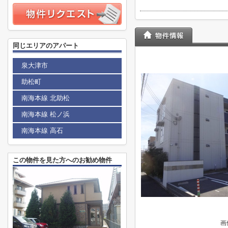
同じエリアのアパート
泉大津市
助松町
南海本線 北助松
南海本線 松ノ浜
南海本線 高石
この物件を見た方へのお勧め物件
画