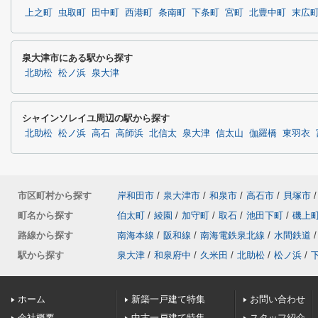
上之町
虫取町
田中町
西港町
条南町
下条町
宮町
北豊中町
末広
泉大津市にある駅から探す
北助松
松ノ浜
泉大津
シャインソレイユ周辺の駅から探す
北助松
松ノ浜
高石
高師浜
北信太
泉大津
信太山
伽羅橋
東羽衣
市区町村から探す
岸和田市
/
泉大津市
/
和泉市
/
高石市
/
貝塚市
/
町名から探す
伯太町
/
綾園
/
加守町
/
取石
/
池田下町
/
磯上
路線から探す
南海本線
/
阪和線
/
南海電鉄泉北線
/
水間鉄道
/
駅から探す
泉大津
/
和泉府中
/
久米田
/
北助松
/
松ノ浜
/
ホーム
新築一戸建て特集
お問い合わせ
会社概要
中古一戸建て特集
スタッフ紹介