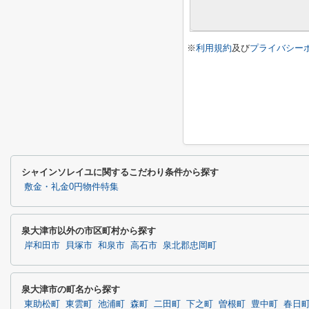
※
利用規約
及び
プライバシー
シャインソレイユに関するこだわり条件から探す
敷金・礼金0円物件特集
泉大津市以外の市区町村から探す
岸和田市
貝塚市
和泉市
高石市
泉北郡忠岡町
泉大津市の町名から探す
東助松町
東雲町
池浦町
森町
二田町
下之町
曽根町
豊中町
春日