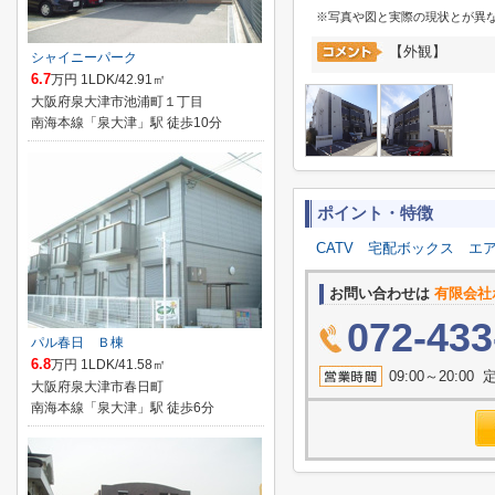
※写真や図と実際の現状とが異
【外観】
シャイニーパーク
6.7
万円 1LDK/42.91㎡
大阪府泉大津市池浦町１丁目
南海本線「泉大津」駅 徒歩10分
ポイント・特徴
CATV
宅配ボックス
エ
お問い合わせは
有限会社
072-433
パル春日 Ｂ棟
6.8
万円 1LDK/41.58㎡
09:00～20:
大阪府泉大津市春日町
南海本線「泉大津」駅 徒歩6分