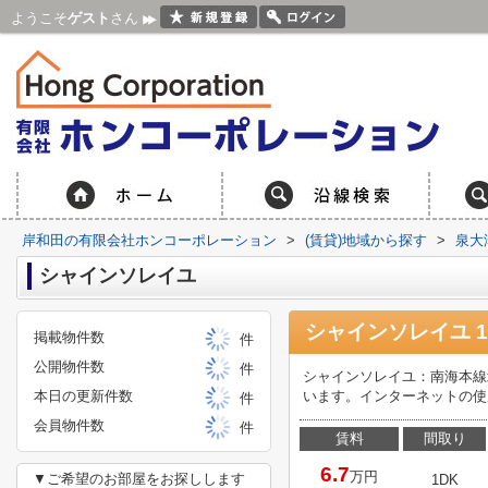
ようこそ
ゲスト
さん
岸和田の有限会社ホンコーポレーション
>
(賃貸)地域から探す
>
泉大
シャインソレイユ
シャインソレイユ 
掲載物件数
件
公開物件数
件
シャインソレイユ：南海本線
本日の更新件数
います。インターネットの使
件
会員物件数
件
賃料
間取り
6.7
万円
▼ご希望のお部屋をお探しします
1DK