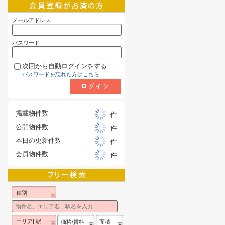
メールアドレス
パスワード
次回から自動ログインをする
パスワードを忘れた方はこちら
掲載物件数
件
公開物件数
件
本日の更新件数
件
会員物件数
件
種別
エリア| 駅
価格/賃料
面積