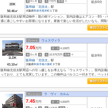
0ヶ月
-
7万円
-/-
敷
保
礼
償/敷
徒歩6分
2DK
阪和線
「
北信太
」駅
50.46㎡
大阪府
和泉市
尾井町
１丁目
阪和線北信太駅周辺物件：龍の樹マンション。室内設備はエアコン・BS・
適に過ごしやすいお部屋になります。家族で楽しい生活がしたいなら、間取り.
ウェスヴィラ
アパート
7.05
万円
4,100円
管・共
0ヶ月
-
10.575万円
-/-
敷
保
礼
償/敷
徒歩9分
1LDK
阪和線
「
北信太
」駅
43.10㎡
大阪府
和泉市
葛の葉町
３丁目
阪和線北信太駅周辺への引っ越しをお考えなら「ウェスヴィラ」。室内設備
っており、とても充実しています。この物件はバルコニー付きです。ペット相.
ラ ヴィ カルム
マンション
7.45
万円
4,600円
管・共