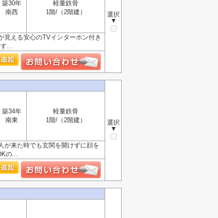
築30年
軽量鉄骨
南西
1階/（2階建）
選択
▼
が見える安心のTVインターホン付き
...
築34年
軽量鉄骨
南東
1階/（2階建）
選択
▼
人が来た時でも玄関を開けずに顔を
の...