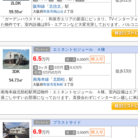
徒歩22分
2LDK
阪和線
「
北信太
」駅
59.55㎡
大阪府
和泉市
鶴山台
２丁目
「ガーデンハウスＹＨ」：和泉市エリアの新居にピッタリ。TVインターフ
た物件です。室内設備はBS・エアコンなど大変充実しております。バルコニー
エミネントセジュール Ａ棟
アパート
6.5
万円
即入可
6,000円
管・共
0ヶ月
0万円
6.5万円
敷
保
礼
徒歩13分
3DK
0万円/0万円
償/敷
南海本線
「
北助松
」駅
54.73㎡
大阪府
和泉市
富秋町
３丁目
南海本線北助松駅周辺物件：エミネントセジュール Ａ棟。室内設備はエアコ
過ごしやすいお部屋になっております。直接会わずにインターホン越しに来訪.
プラストサイド
アパート
6.9
万円
即入可
3,500円
管・共