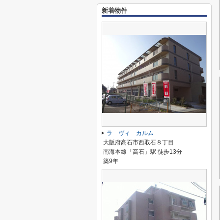
新着物件
ラ ヴィ カルム
大阪府高石市西取石８丁目
南海本線「高石」駅 徒歩13分
築9年