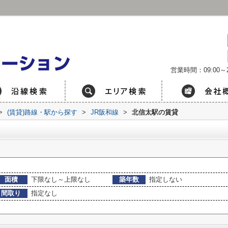
営業時間：09:00～2
>
(賃貸)路線・駅から探す
>
JR阪和線
>
北信太駅の賃貸
面積
下限なし～上限なし
築年数
指定しない
間取り
指定なし