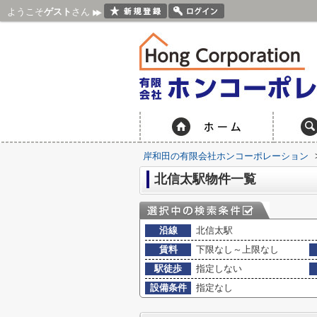
ようこそ
ゲスト
さん
岸和田の有限会社ホンコーポレーション
北信太駅物件一覧
沿線
北信太駅
賃料
下限なし～上限なし
駅徒歩
指定しない
設備条件
指定なし