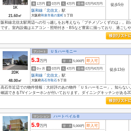
1万円
0万円
4万円
0万円/0万円
敷
保
礼
償/敷
徒歩5分
1K
阪和線
「
北信太
」駅
21.60㎡
大阪府
和泉市
葛の葉町
１丁目
阪和線北信太駅周辺への引っ越しをお考えなら「プチメゾンくずのは」。顔
です。室内設備はエアコン・照明付き・BSなど豊富に揃っており、過ごしやす
ＵＳハーモニー
アパート
5.3
万円
即入可
5,000円
管・共
0ヶ月
0万円
4万円
0万円/0万円
敷
保
礼
償/敷
徒歩13分
2DK
阪和線
「
北信太
」駅
48.00㎡
大阪府
高石市
取石
５丁目
高石市近辺での物件情報：大好評のあの物件「ＵＳハーモニー」。知らない
確認できるTVインターホンが付いております。ダイニングキッチンがある2DK
ハートベイルＢ
マンション
5.9
万円
即入可
5,000円
管・共