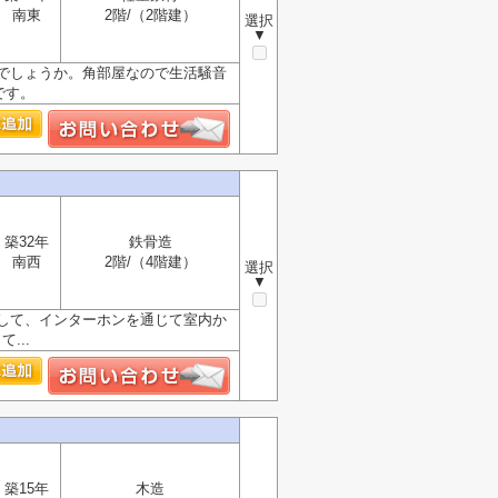
南東
2階/（2階建）
選択
▼
でしょうか。角部屋なので生活騒音
です。
築32年
鉄骨造
南西
2階/（4階建）
選択
▼
して、インターホンを通じて室内か
...
築15年
木造