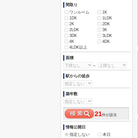
間取り
ワンルーム
1K
1DK
1LDK
2K
2DK
2LDK
3K
3DK
3LDK
4K
4DK
4LDK以上
面積
～
駅からの徒歩
築年数
21
件が該当
情報公開日
指定しない
本日