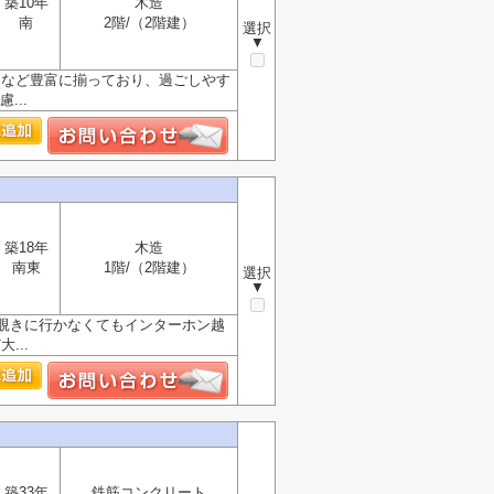
築10年
木造
南
2階/（2階建）
選択
▼
ンなど豊富に揃っており、過ごしやす
...
築18年
木造
南東
1階/（2階建）
選択
▼
覗きに行かなくてもインターホン越
...
築33年
鉄筋コンクリート