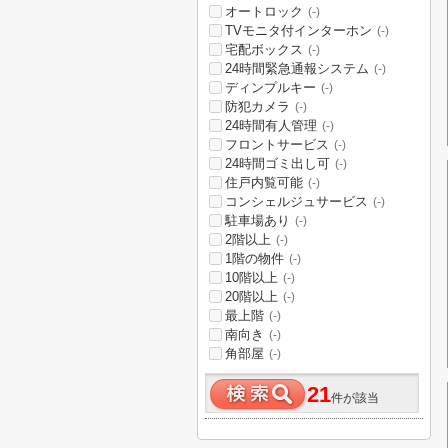
オートロック
(-)
TVモニタ付インターホン
(-)
宅配ボックス
(-)
24時間緊急通報システム
(-)
ディンプルキー
(-)
防犯カメラ
(-)
24時間有人管理
(-)
フロントサービス
(-)
24時間ゴミ出し可
(-)
住戸内覧可能
(-)
コンシェルジュサービス
(-)
駐車場あり
(-)
2階以上
(-)
1階の物件
(-)
10階以上
(-)
20階以上
(-)
最上階
(-)
南向き
(-)
角部屋
(-)
21
件が該当