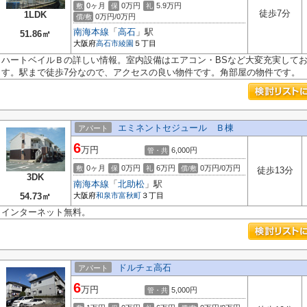
0ヶ月
0万円
5.9万円
敷
保
礼
徒歩7分
1LDK
0万円/0万円
償/敷
南海本線
「
高石
」駅
51.86㎡
大阪府
高石市
綾園
５丁目
ハートベイルＢの詳しい情報。室内設備はエアコン・BSなど大変充実してお
す。駅まで徒歩7分なので、アクセスの良い物件です。角部屋の物件です。
エミネントセジュール Ｂ棟
アパート
6
万円
6,000円
管・共
0ヶ月
0万円
6万円
0万円/0万円
敷
保
礼
償/敷
徒歩13分
3DK
南海本線
「
北助松
」駅
54.73㎡
大阪府
和泉市
富秋町
３丁目
インターネット無料。
ドルチェ高石
アパート
6
万円
5,000円
管・共