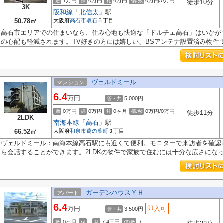
1万円
0万円
6万円
0万円/0万円
敷
保
礼
償/敷
徒歩10分
3K
阪和線
「
北信太
」駅
50.78㎡
大阪府
高石市
取石
５丁目
高石市エリアでの住まいなら、住み心地も快適な「ドルチェ高石」はいかが
の心配も軽減されます。TV好きの方には嬉しい、BSアンテナ設置済み物件
ヴェルドミール
マンション
6.4
万円
5,000円
管・共
0万円
0万円
0ヶ月
0万円/0万円
敷
保
礼
償/敷
徒歩11分
2LDK
南海本線
「
高石
」駅
66.52㎡
大阪府
和泉市
葛の葉町
３丁目
ヴェルドミール：南海本線高石駅にも近くて便利。モニターで来訪者を確認
ら会話することができます。2LDKの物件で家族で住むには十分な広さになって
ガーデンハウスＹＨ
アパート
6.4
万円
即入可
3,500円
管・共
0ヶ月
-
7.4万円
-/-
敷
保
礼
償/敷