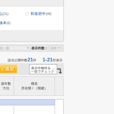
山
和泉府中
(31)
(48)
橋本
(6)
表示件数：
21
1-21
該当公開件数
件
件表示
表示中物件を
一括でチェック
築年数
構造
方位
所在階 / （階建）