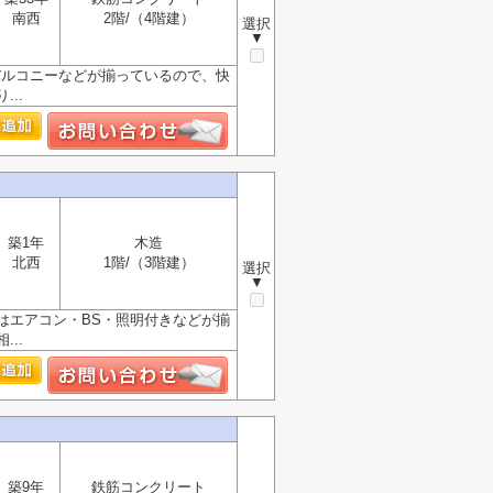
南西
2階/（4階建）
選択
▼
バルコニーなどが揃っているので、快
..
築1年
木造
北西
1階/（3階建）
選択
▼
はエアコン・BS・照明付きなどが揃
..
築9年
鉄筋コンクリート