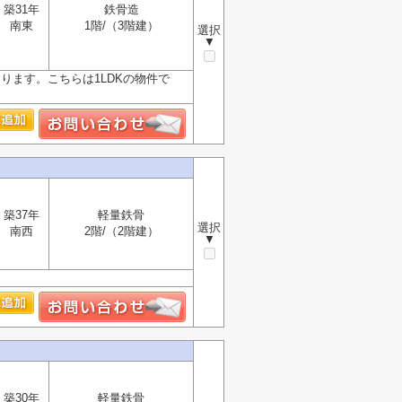
築31年
鉄骨造
南東
1階/（3階建）
選択
▼
ります。こちらは1LDKの物件で
築37年
軽量鉄骨
選択
南西
2階/（2階建）
▼
築30年
軽量鉄骨