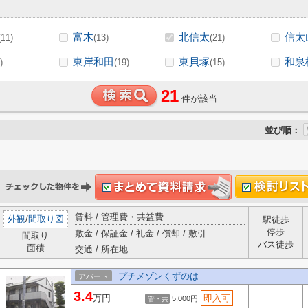
富木
北信太
信太
(11)
(13)
(21)
東岸和田
東貝塚
和泉
)
(19)
(15)
21
件が該当
並び順：
賃料 / 管理費・共益費
外観
/
間取り図
駅徒歩
停歩
敷金 / 保証金 / 礼金 / 償却 / 敷引
間取り
バス徒歩
面積
交通 / 所在地
プチメゾンくずのは
アパート
3.4
万円
即入可
5,000円
管・共