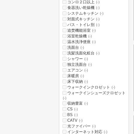
コンロ２口以上
(-)
食器洗い乾燥機
(-)
システムキッチン
(-)
対面式キッチン
(-)
バス・トイレ別
(-)
追焚機能浴室
(-)
浴室乾燥機
(-)
温水洗浄便座
(-)
洗面台
(-)
洗髪洗面化粧台
(-)
シャワー
(-)
独立洗面台
(-)
エアコン
(-)
床暖房
(-)
床下収納
(-)
ウォークインクロゼット
(-)
ウォークインシューズクロゼット
(-)
収納豊富
(-)
CS
(-)
BS
(-)
CATV
(-)
光ファイバー
(-)
インターネット対応
(-)