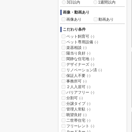
3日以内
1週間以内
画像・動画あり
画像あり
動画あり
こだわり条件
ペット飼育可
(-)
ペット専用設備
(-)
楽器相談
(-)
陽当り良好
(-)
閑静な住宅地
(-)
デザイナーズ
(-)
リノベーション済
(-)
保証人不要
(-)
事務所可
(-)
２人入居可
(-)
バリアフリー
(-)
分割可
(-)
分譲タイプ
(-)
管理人常駐
(-)
眺望良好
(-)
二世帯住宅
(-)
フリーレント
(-)
カードキー
(-)