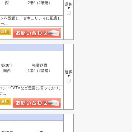
西
2階/（2階建）
選択
▼
ォンを設置し、セキュリティに配慮し
...
築38年
軽量鉄骨
南西
1階/（2階建）
選択
▼
ン・CATVなど豊富に揃っており、
..