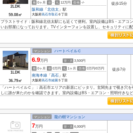
0ヶ月
-
12万円
-/-
敷
保
礼
償/敷
徒歩15分
2LDK
阪和線
「
北信太
」駅
59.08㎡
大阪府
高石市
取石
６丁目
プラストサイド：阪和線北信太駅にも近くて便利。室内設備はBS・エアコ
いお部屋になっております。TVインターフォンを設置し、セキュリティに配慮
ハートベイルＣ
マンション
6.9
万円
3,500円
管・共
0ヶ月
0万円
1ヶ月
0万円/0万円
敷
保
礼
償/敷
徒歩7分
1LDK
南海本線
「
高石
」駅
36.79㎡
大阪府
高石市
綾園
５丁目
「ハートベイルＣ」：高石市エリアの新居にピッタリ。玄関先まで覗き穴を
しに誰が来たのかを確認できます。室内設備はBS・エアコン・照明付きなど大
龍の樹マンション
マンション
7
万円
6,000円
管・共