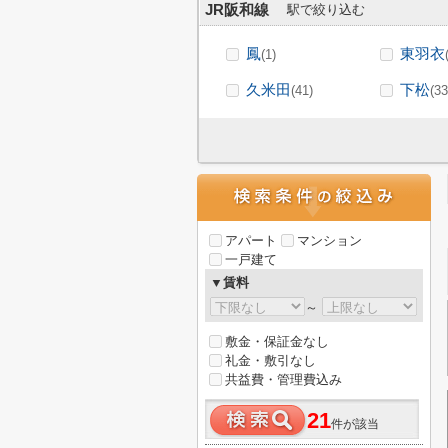
JR阪和線
駅で絞り込む
鳳
東羽衣
(1)
久米田
下松
(41)
(33
アパート
マンション
一戸建て
▼賃料
～
敷金・保証金なし
礼金・敷引なし
共益費・管理費込み
21
件が該当