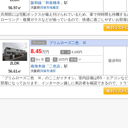
阪和線
「
和泉橋本
」駅
56.97㎡
大阪府
貝塚市
地藏堂
共用部には宅配ボックスが備え付けられているため、家で何時間も待機する
ローリング・複層ガラスなどが揃っているので、快適に過ごしやすいお部屋に.
プリムローズ二色 Ⅲ
アパート
8.45
万円
4,100円
管・共
0ヶ月
-
10万円
-/-
敷
保
礼
償/敷
徒歩9分
2LDK
南海本線
「
二色浜
」駅
56.61㎡
大阪府
貝塚市
浦田
「プリムローズ二色 Ⅲ」のここがイチオシ。室内設備はBS・エアコンな
部屋になっております。インターホン越しに来訪者を確認できるので、トラブル