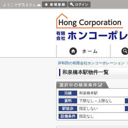
ようこそ
ゲスト
さん
岸和田の有限会社ホンコーポレーション
和泉橋本駅物件一覧
沿線
和泉橋本駅
賃料
下限なし～上限なし
駅徒歩
指定しない
設備条件
指定なし