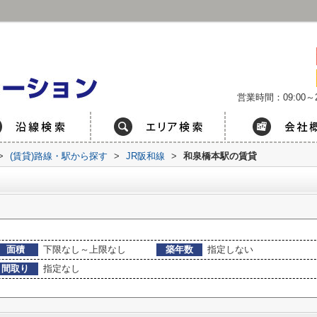
営業時間：09:00～2
>
(賃貸)路線・駅から探す
>
JR阪和線
>
和泉橋本駅の賃貸
面積
下限なし～上限なし
築年数
指定しない
間取り
指定なし