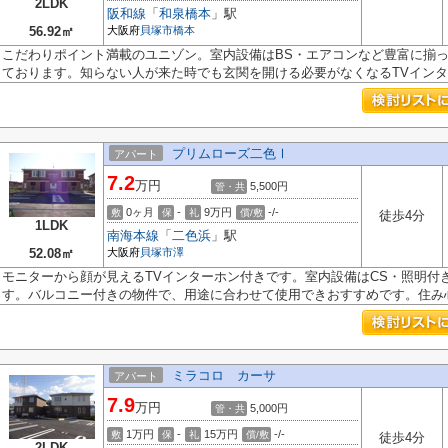
2LDK
阪和線
「
和泉橋本
」駅
56.92㎡
大阪府
貝塚市
橋本
こだわりポイント満載のユニゾン。室内設備はBS・エアコンなど豊富に揃
ております。知らない人が来た時でも玄関を開ける必要がなくなるTVインター
プリムローズ二色Ⅰ
アパート
7.2
万円
5,500円
管・共
0ヶ月
-
9万円
-/-
敷
保
礼
償/敷
徒歩4分
1LDK
南海本線
「
二色浜
」駅
52.08㎡
大阪府
貝塚市
澤
モニターから顔が見えるTVインターホン付きです。室内設備はCS・照明付
す。バルコニー付きの物件で、用途に合わせて使用できおすすめです。住み心.
ミラコロ カーサ
アパート
7.9
万円
5,000円
管・共
1万円
-
15万円
-/-
敷
保
礼
償/敷
徒歩4分
2LDK