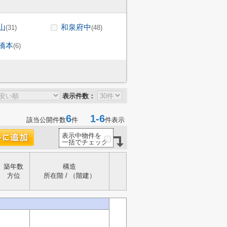
山
和泉府中
(31)
(48)
橋本
(6)
表示件数：
6
1-6
該当公開件数
件
件表示
表示中物件を
一括でチェック
築年数
構造
方位
所在階 / （階建）