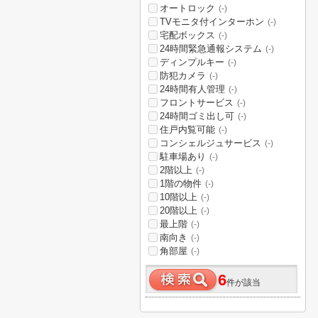
オートロック
(-)
TVモニタ付インターホン
(-)
宅配ボックス
(-)
24時間緊急通報システム
(-)
ディンプルキー
(-)
防犯カメラ
(-)
24時間有人管理
(-)
フロントサービス
(-)
24時間ゴミ出し可
(-)
住戸内覧可能
(-)
コンシェルジュサービス
(-)
駐車場あり
(-)
2階以上
(-)
1階の物件
(-)
10階以上
(-)
20階以上
(-)
最上階
(-)
南向き
(-)
角部屋
(-)
6
件が該当