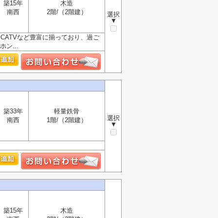
築15年
木造
南西
2階/（2階建）
選択
▼
CATVなど豊富に揃っており、過ご
ン...
築33年
軽量鉄骨
選択
南西
1階/（2階建）
▼
築15年
木造