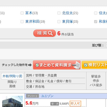
富木
北信太
信太
(11)
(13)
(21)
東岸和田
東貝塚
和泉
)
(19)
(15)
6
件が該当
並び順：
賃料 / 管理費・共益費
外観
/
間取り図
駅徒歩
停歩
敷金 / 保証金 / 礼金 / 償却 / 敷引
間取り
バス徒歩
面積
交通 / 所在地
ユニゾン
アパート
5.6
万円
即入可
5,500円
管・共