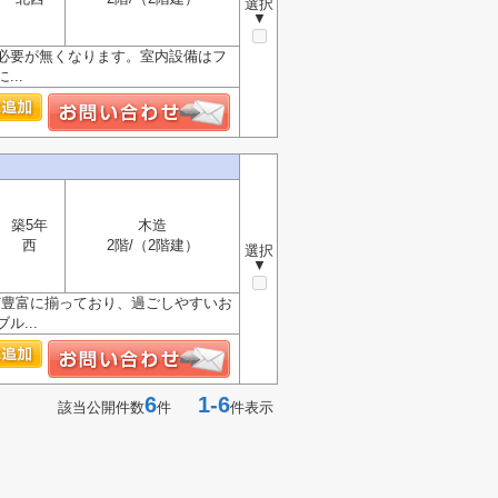
選択
▼
必要が無くなります。室内設備はフ
..
築5年
木造
西
2階/（2階建）
選択
▼
ど豊富に揃っており、過ごしやすいお
...
6
1-6
該当公開件数
件
件表示