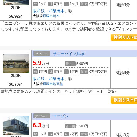
0ヶ月
0万円
1ヶ月
0万円/0万円
敷
保
礼
償/敷
徒歩9分
2LDK
阪和線
「
和泉橋本
」駅
56.92㎡
大阪府
貝塚市
橋本
「ユニゾン」：貝塚市エリアの新居にピッタリ。室内設備はCS・エアコン・
しやすいお部屋になっております。カメラで訪問者を確認できるTVインターホ
サニーハイツ貝塚
アパート
5.9
万円
5,000円
管・共
1万円
0万円
6万円
0万円/0万円
敷
保
礼
償/敷
徒歩8分
2LDK
阪和線
「
和泉橋本
」駅
50.78㎡
大阪府
貝塚市
地藏堂
敷地内に防犯カメラ設置！インターネット無料（Ｗｉ－Ｆｉ対応）
ユニゾン
アパート
6.3
万円
5,500円
管・共
0ヶ月
0万円
7万円
0万円/0万円
敷
保
礼
償/敷
徒歩9分