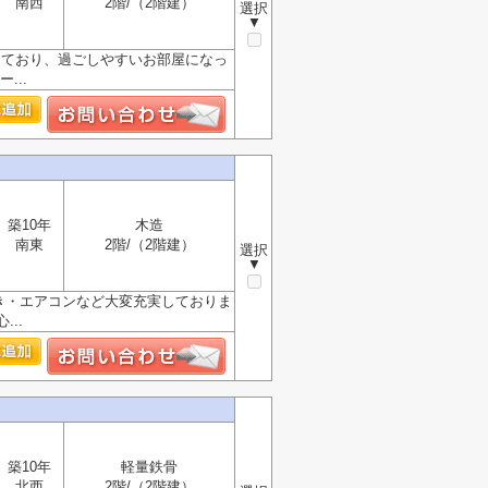
南西
2階/（2階建）
選択
▼
っており、過ごしやすいお部屋になっ
...
築10年
木造
南東
2階/（2階建）
選択
▼
き・エアコンなど大変充実しておりま
..
築10年
軽量鉄骨
北西
2階/（2階建）