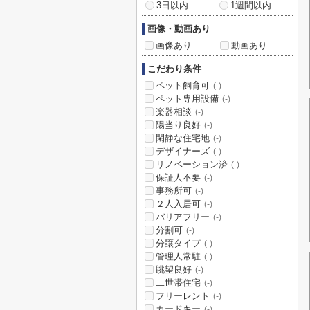
3日以内
1週間以内
画像・動画あり
画像あり
動画あり
こだわり条件
ペット飼育可
(-)
ペット専用設備
(-)
楽器相談
(-)
陽当り良好
(-)
閑静な住宅地
(-)
デザイナーズ
(-)
リノベーション済
(-)
保証人不要
(-)
事務所可
(-)
２人入居可
(-)
バリアフリー
(-)
分割可
(-)
分譲タイプ
(-)
管理人常駐
(-)
眺望良好
(-)
二世帯住宅
(-)
フリーレント
(-)
カードキー
(-)