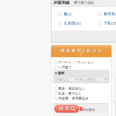
JR阪和線
駅で絞り込む
鳳
東羽衣
(1)
久米田
下松
(41)
(33
アパート
マンション
一戸建て
▼賃料
～
敷金・保証金なし
礼金・敷引なし
共益費・管理費込み
6
件が該当