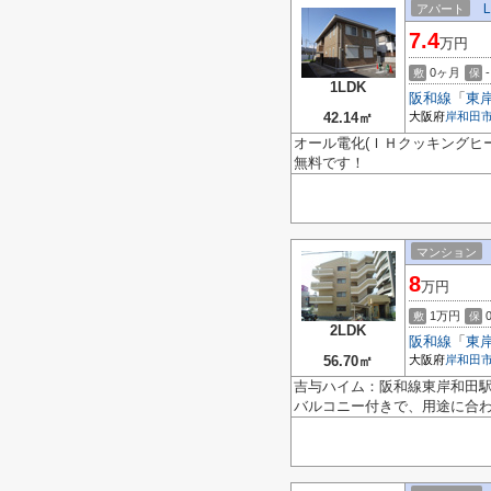
アパート
7.4
万円
0ヶ月
-
敷
保
1LDK
阪和線
「
東
42.14㎡
大阪府
岸和田
オール電化(ＩＨクッキングヒ
無料です！
マンション
8
万円
1万円
敷
保
2LDK
阪和線
「
東
56.70㎡
大阪府
岸和田
吉与ハイム：阪和線東岸和田
バルコニー付きで、用途に合