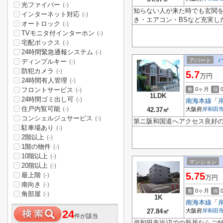
光ファイバー
(-)
知らない人が来た時でも玄関
インターネット対応
(-)
き・エアコン・BSなど充実し
オートロック
(-)
TVモニタ付インターホン
(-)
宅配ボックス
(-)
24時間緊急通報システム
(-)
アパート
ディンプルキー
(-)
防犯カメラ
(-)
5.7
万円
24時間有人管理
(-)
フロントサービス
0ヶ月
敷
保
(-)
1LDK
24時間ゴミ出し可
(-)
南海本線
「
住戸内覧可能
(-)
42.37㎡
大阪府
岸和田
コンシェルジュサービス
(-)
第ニ阪和国道へアクセス良好
駐車場あり
(-)
2階以上
(-)
1階の物件
(-)
10階以上
(-)
マンション
20階以上
(-)
5.75
最上階
(-)
万円
南向き
(-)
0ヶ月
敷
保
角部屋
(-)
1K
南海本線
「
27.84㎡
大阪府
岸和田
24
件が該当
岸和田市近辺での新居ならご