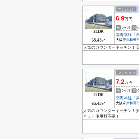
マンション
6.9
万円
0ヶ月
敷
保
2LDK
南海本線
「
65.43㎡
大阪府
岸和田
人気のカウンターキッチン！
マンション
7.2
万円
0ヶ月
敷
保
2LDK
南海本線
「
65.43㎡
大阪府
岸和田
人気のカウンターキッチン！
ネット使用料不要！