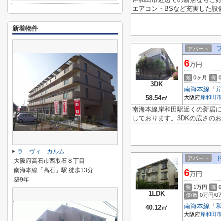
エアコン・BSなど充実した設
新着物件
アパート
6
万円
0ヶ月
敷
保
3DK
南海本線
「
58.54㎡
大阪府
岸和田
南海本線岸和田駅近くの新居に
しております。3DKの広さの
ラ ヴィ カルム
アパート
大阪府高石市西取石８丁目
南海本線「高石」駅 徒歩13分
6
万円
築9年
1万円
敷
保
1LDK
0万円/0
償/敷
南海本線
「
40.12㎡
大阪府
岸和田