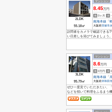
マンション
8.45
万円
0ヶ月
-
敷
保
2LDK
南海本線
「
55.18㎡
大阪府
貝塚市
訪問者をカメラで確認できるT
い日差しを浴びてみましょう。
マンション
8.6
万円
0万円
敷
保
3LDK
南海本線
「
95.79㎡
大阪府
岸和田
ぜひ一度見ていただきたい、「
などを招いて料理をふるまう機