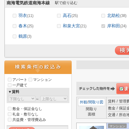
南海電気鉄道南海本線
駅で絞り込む
羽衣
高石
北助松
(11)
(25)
(38)
春木
和泉大宮
岸和田
(25)
(21)
(24)
鶴原
(3)
アパート
マンション
一戸建て
▼賃料
～
賃料 / 管
外観
/
間取り図
敷金 / 保証金
敷金・保証金なし
間取り
礼金・敷引なし
面積
交通 / 所在
共益費・管理費込み
マンション