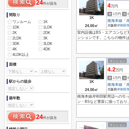
24
件が該当
4
万円
1万円
敷
保
間取り
1K
南海本線
「
ワンルーム
1K
24.00㎡
大阪府
岸和田
1DK
1LDK
室内設備はBS・エアコンなど
2K
2DK
ンションです。こちらの物件
2LDK
3K
3DK
3LDK
4K
4DK
4LDK以上
マンション
面積
4.2
万円
～
1万円
敷
保
駅からの徒歩
1K
南海本線
「
24.00㎡
大阪府
岸和田
南海本線岸和田駅周辺への引
築年数
ン・BSなど豊富に揃っており
24
件が該当
マンション