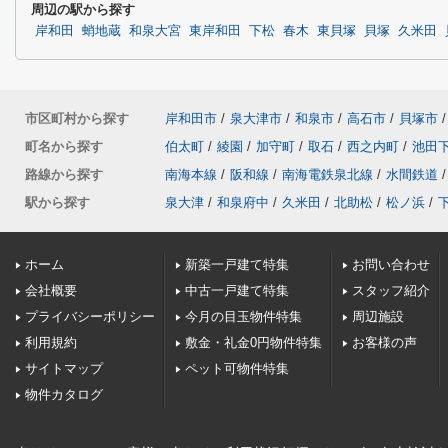
周辺の駅から探す
岸和田
蛸地蔵
和泉大宮
東岸和田
下松
春木
東貝塚
貝塚
久米田
市区町村から探す
岸和田市
/
泉大津市
/
和泉市
/
高石市
/
貝塚市
/
町名から探す
伯太町
/
綾園
/
加守町
/
取石
/
西之内町
/
池田
路線から探す
南海本線
/
阪和線
/
南海電鉄泉北線
/
水間鉄道
/
駅から探す
泉大津
/
和泉府中
/
久米田
/
北助松
/
松ノ浜
/
ホーム
新築一戸建て特集
お問い合わせ
会社概要
中古一戸建て特集
スタッフ紹介
プライバシーポリシー
今月の目玉物件特集
周辺施設
利用規約
敷金・礼金0円物件特集
お客様の声
サイトマップ
ペット可物件特集
物件カタログ