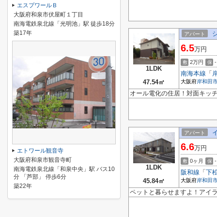
エスプワールＢ
大阪府和泉市伏屋町１丁目
南海電鉄泉北線「光明池」駅 徒歩18分
築17年
アパート
6.5
万円
2万円
-
敷
保
1LDK
南海本線
「
47.54㎡
大阪府
岸和田
オール電化の住居！対面キッ
アパート
6.6
万円
エトワール観音寺
大阪府和泉市観音寺町
0ヶ月
-
敷
保
1LDK
南海電鉄泉北線「和泉中央」駅 バス10
阪和線
「
下
分 「芦部」 停歩6分
45.84㎡
大阪府
岸和田
築22年
ペットと暮らせますよ！アイ