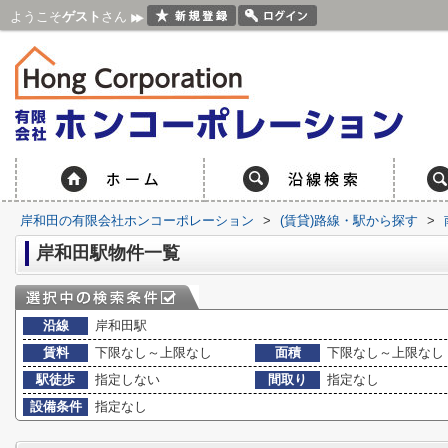
ようこそ
ゲスト
さん
岸和田の有限会社ホンコーポレーション
>
(賃貸)路線・駅から探す
>
岸和田駅物件一覧
沿線
岸和田駅
賃料
下限なし～上限なし
面積
下限なし～上限なし
駅徒歩
指定しない
間取り
指定なし
設備条件
指定なし