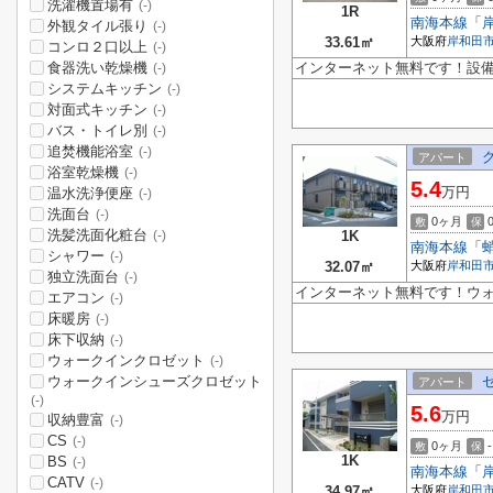
洗濯機置場有
(-)
1R
南海本線
「
外観タイル張り
(-)
33.61㎡
大阪府
岸和田
コンロ２口以上
(-)
食器洗い乾燥機
インターネット無料です！設
(-)
システムキッチン
(-)
対面式キッチン
(-)
バス・トイレ別
(-)
追焚機能浴室
(-)
アパート
浴室乾燥機
(-)
5.4
万円
温水洗浄便座
(-)
洗面台
(-)
0ヶ月
敷
保
洗髪洗面化粧台
1K
(-)
南海本線
「
シャワー
(-)
32.07㎡
大阪府
岸和田
独立洗面台
(-)
インターネット無料です！ウ
エアコン
(-)
床暖房
(-)
床下収納
(-)
ウォークインクロゼット
(-)
ウォークインシューズクロゼット
アパート
(-)
5.6
万円
収納豊富
(-)
CS
(-)
0ヶ月
-
敷
保
1K
BS
(-)
南海本線
「
CATV
(-)
34.97㎡
大阪府
岸和田