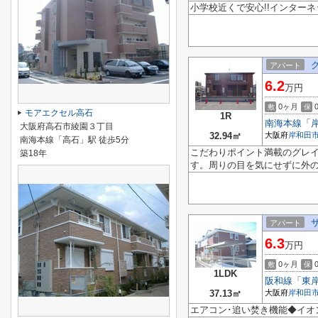
小学校近くで安心!!インターネッ
アパート
6.2
万円
0ヶ月
敷
保
モアエクセル高石
1R
南海本線
「
大阪府高石市綾園３丁目
32.94㎡
大阪府
岸和田
南海本線「高石」駅 徒歩5分
こだわりポイント満載のグレ
築18年
す。周りの目を気にせずに外の
アパート
6.3
万円
0ヶ月
敷
保
1LDK
阪和線
「
東
37.13㎡
大阪府
岸和田
エアコン･追い焚き機能◆イオ