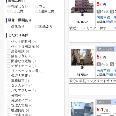
情報公開日
5
万円
指定しない
本日
3日以内
1週間以内
0ヶ月
敷
保
1K
南海本線
「
画像・動画あり
26.87㎡
大阪府
岸和田
画像あり
動画あり
駅近！ＴＶモニター付オー
こだわり条件
ペット飼育可
(-)
ペット専用設備
(-)
マンション
楽器相談
(-)
5
陽当り良好
(-)
万円
閑静な住宅地
(-)
0ヶ月
敷
保
デザイナーズ
(-)
1K
南海本線
「
リノベーション済
(-)
24.58㎡
大阪府
岸和田
保証人不要
(-)
事務所可
安心の鉄筋コンクリート造！
(-)
２人入居可
(-)
バリアフリー
(-)
分割可
(-)
分譲タイプ
(-)
アパート
管理人常駐
(-)
5.1
眺望良好
万円
(-)
二世帯住宅
(-)