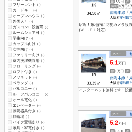
1万円
敷
保
フリーレント
(-)
1K
0万円/0
償/敷
カードキー
(-)
南海本線
「
34.50㎡
オープンハウス
(-)
大阪府
岸和田
外国人可
(-)
駅近！敷地内に防犯カメラ設置
ガスコンロ設置可
(-)
(Ｗｉ-Ｆｉ対応)
ルームシェア可
(-)
学生向け
(-)
カップル向け
(-)
女性向け
(-)
アパート
ファミリー向け
(-)
室内洗濯機置場
(-)
5.1
万円
フローリング
(-)
0万円
ロフト付き
敷
保
(-)
1R
メゾネット
(-)
南海本線
「
ベランダ
33.39㎡
大阪府
岸和田
(-)
バルコニー
(-)
インターネット無料です！設
ルーフバルコニー
(-)
オール電化
(-)
エレベーター
(-)
照明器具付き
(-)
アパート
駐輪場
(-)
5.2
バイク置場あり
(-)
万円
家具・家電付き
(-)
0ヶ月
敷
保