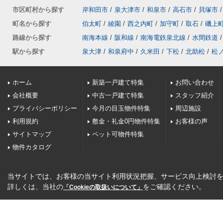
市区町村から探す
岸和田市
/
泉大津市
/
和泉市
/
高石市
/
貝塚市
/
町名から探す
伯太町
/
綾園
/
西之内町
/
加守町
/
取石
/
磯上
路線から探す
南海本線
/
阪和線
/
南海電鉄泉北線
/
水間鉄道
/
駅から探す
泉大津
/
和泉府中
/
久米田
/
下松
/
北助松
/
松
ホーム
新築一戸建て特集
お問い合わせ
会社概要
中古一戸建て特集
スタッフ紹介
プライバシーポリシー
今月の目玉物件特集
周辺施設
利用規約
敷金・礼金0円物件特集
お客様の声
サイトマップ
ペット可物件特集
物件カタログ
当サイトでは、お客様の当サイト利用状況把握、サービス向上検討を目
詳しくは、当社の
をご確認ください。
「Cookieの取扱いについて」