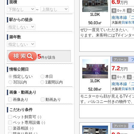
6.9
面積
万円
～
0ヶ月
敷
保
1LDK
南海本線
「
駅からの徒歩
50.03㎡
大阪府
貝塚市
ぜひ一度見ていただきたい、「
ります。来客時にはTVインタ
築年数
5
件が該当
アパート
7.2
万円
情報公開日
指定しない
本日
0ヶ月
-
敷
保
1LDK
3日以内
1週間以内
南海本線
「
52.08㎡
大阪府
貝塚市
画像・動画あり
モニターから顔が見えるTVイ
画像あり
動画あり
す。バルコニー付きの物件で、
こだわり条件
ペット飼育可
(-)
ペット専用設備
(-)
アパート
楽器相談
(-)
陽当り良好