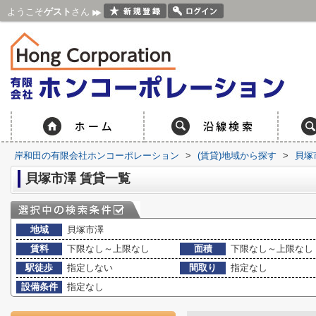
ようこそ
ゲスト
さん
岸和田の有限会社ホンコーポレーション
>
(賃貸)地域から探す
>
貝塚
貝塚市澤 賃貸一覧
地域
貝塚市澤
賃料
下限なし～上限なし
面積
下限なし～上限なし
駅徒歩
指定しない
間取り
指定なし
設備条件
指定なし