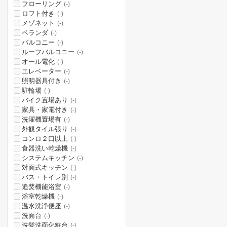
フローリング
(-)
ロフト付き
(-)
メゾネット
(-)
ベランダ
(-)
バルコニー
(-)
ルーフバルコニー
(-)
オール電化
(-)
エレベーター
(-)
照明器具付き
(-)
駐輪場
(-)
バイク置場あり
(-)
家具・家電付き
(-)
洗濯機置場有
(-)
外観タイル張り
(-)
コンロ２口以上
(-)
食器洗い乾燥機
(-)
システムキッチン
(-)
対面式キッチン
(-)
バス・トイレ別
(-)
追焚機能浴室
(-)
浴室乾燥機
(-)
温水洗浄便座
(-)
洗面台
(-)
洗髪洗面化粧台
(-)