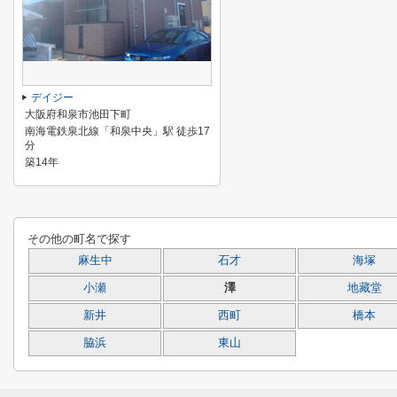
デイジー
大阪府和泉市池田下町
南海電鉄泉北線「和泉中央」駅 徒歩17
分
築14年
その他の町名で探す
麻生中
石才
海塚
小瀬
澤
地藏堂
新井
西町
橋本
脇浜
東山