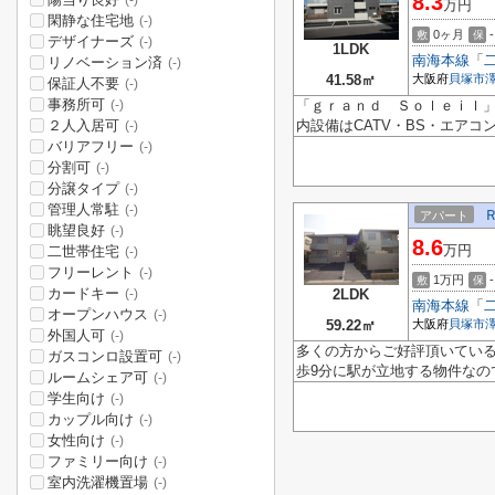
8.3
(-)
万円
閑静な住宅地
(-)
0ヶ月
-
敷
保
デザイナーズ
(-)
1LDK
南海本線
「
リノベーション済
(-)
41.58㎡
大阪府
貝塚市
保証人不要
(-)
事務所可
「ｇｒａｎｄ Ｓｏｌｅｉｌ」
(-)
２人入居可
内設備はCATV・BS・エアコ
(-)
バリアフリー
(-)
分割可
(-)
分譲タイプ
(-)
管理人常駐
(-)
アパート
眺望良好
(-)
8.6
万円
二世帯住宅
(-)
フリーレント
(-)
1万円
-
敷
保
カードキー
2LDK
(-)
南海本線
「
オープンハウス
(-)
59.22㎡
大阪府
貝塚市
外国人可
(-)
多くの方からご好評頂いてい
ガスコンロ設置可
(-)
歩9分に駅が立地する物件なの
ルームシェア可
(-)
学生向け
(-)
カップル向け
(-)
女性向け
(-)
ファミリー向け
(-)
室内洗濯機置場
(-)