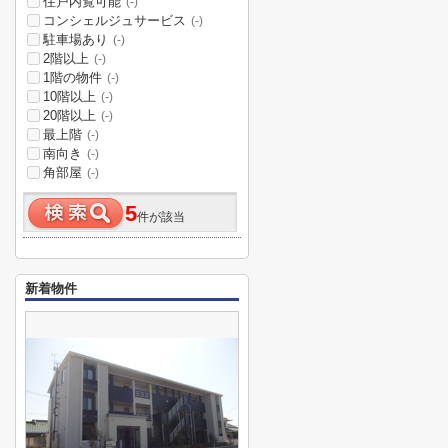
住戸内覧可能
(-)
コンシェルジュサービス
(-)
駐車場あり
(-)
2階以上
(-)
1階の物件
(-)
10階以上
(-)
20階以上
(-)
最上階
(-)
南向き
(-)
角部屋
(-)
5
件が該当
新着物件