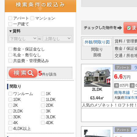
アパート
マンション
一戸建て
▼賃料
～
賃料 / 管
外観
/
間取り図
敷金 / 保証金
敷金・保証金なし
間取り
礼金・敷引なし
面積
交通 / 所在
共益費・管理費込み
アパート
5
件が該当
6.6
万円
0万円
敷
保
間取り
2LDK
南海本線
「
ワンルーム
1K
63.44㎡
大阪府
貝塚市
1DK
1LDK
人気のメゾネット！ロフト付
2K
2DK
2LDK
3K
3DK
3LDK
4K
4DK
4LDK以上
アパート