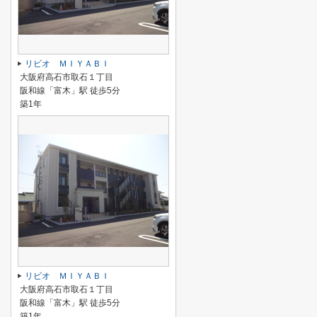
リビオ ＭＩＹＡＢＩ
大阪府高石市取石１丁目
阪和線「富木」駅 徒歩5分
築1年
リビオ ＭＩＹＡＢＩ
大阪府高石市取石１丁目
阪和線「富木」駅 徒歩5分
築1年