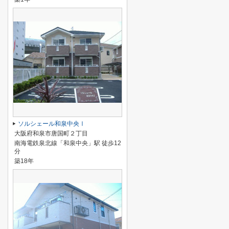
ソルシェール和泉中央Ⅰ
大阪府和泉市唐国町２丁目
南海電鉄泉北線「和泉中央」駅 徒歩12
分
築18年