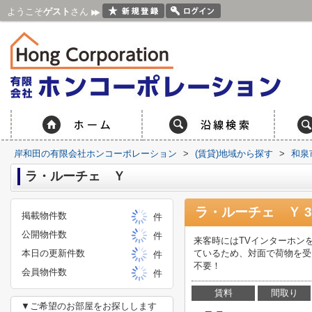
ようこそ
ゲスト
さん
岸和田の有限会社ホンコーポレーション
>
(賃貸)地域から探す
>
和泉
ラ・ルーチェ Ｙ
ラ・ルーチェ Ｙ 
掲載物件数
件
公開物件数
件
来客時にはTVインターホン
本日の更新件数
ているため、対面で荷物を受
件
不要！
会員物件数
件
賃料
間取り
▼ご希望のお部屋をお探しします