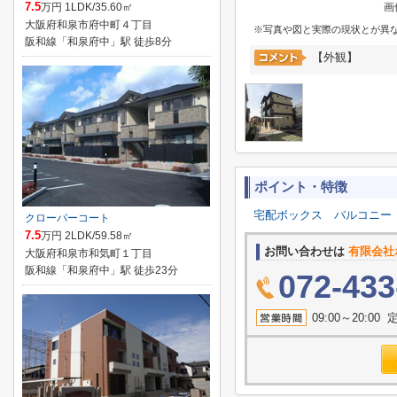
7.5
万円 1LDK/35.60㎡
画
大阪府和泉市府中町４丁目
※写真や図と実際の現状とが異
阪和線「和泉府中」駅 徒歩8分
【外観】
ポイント・特徴
宅配ボックス
バルコニー
クローバーコート
7.5
万円 2LDK/59.58㎡
お問い合わせは
有限会社
大阪府和泉市和気町１丁目
阪和線「和泉府中」駅 徒歩23分
072-433
09:00～20: