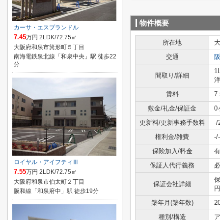
物件概要
カーサ・エスプランドル
7.45
万円 2LDK/72.75㎡
所在地
大阪府和泉市箕形町５丁目
南海電鉄泉北線「和泉中央」駅 徒歩22
交通
分
1
間取り/詳細
洋
賃料
7
敷金/礼金/保証金
0
更新料/更新事務手数料
-
権利金/雑費
-/-
保険加入/料金
有
ロイヤル・アイフティⅢ
保証人代行義務
7.55
万円 2LDK/72.75㎡
保
大阪府和泉市伯太町２丁目
保証会社詳細
円
阪和線「和泉府中」駅 徒歩19分
築年月(築年数)
2
種別/構造
ア