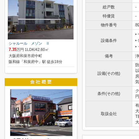
総戸数
-
特優賃
-
物件番号
8
設備条件
シャルール メゾン Ⅱ
7.35
万円 1LDK/42.60㎡
大阪府和泉市府中町
備考
阪和線「和泉府中」駅 徒歩18分
設備(その他)
ク
条件(その他)
円
大
取扱会社
T
大