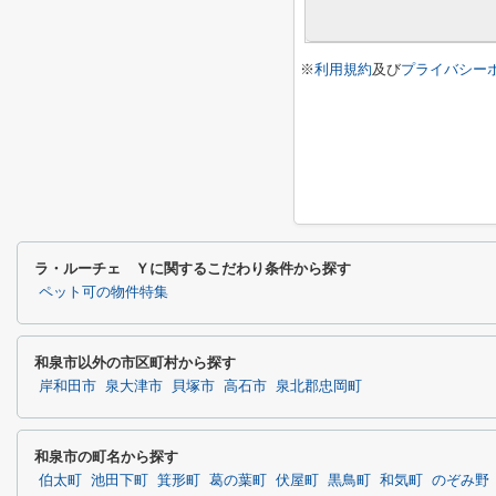
※
利用規約
及び
プライバシー
ラ・ルーチェ Ｙに関するこだわり条件から探す
ペット可の物件特集
和泉市以外の市区町村から探す
岸和田市
泉大津市
貝塚市
高石市
泉北郡忠岡町
和泉市の町名から探す
伯太町
池田下町
箕形町
葛の葉町
伏屋町
黒鳥町
和気町
のぞみ野