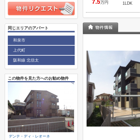
7.5
万円
1LDK
同じエリアのアパート
和泉市
上代町
阪和線 北信太
この物件を見た方へのお勧め物件
デンテ・ディ・レオーネ