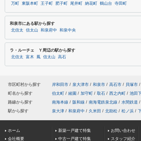
万町
東阪本町
王子町
肥子町
尾井町
納花町
鶴山台
寺田町
和泉市にある駅から探す
北信太
信太山
和泉府中
和泉中央
ラ・ルーチェ Ｙ周辺の駅から探す
北信太
富木
鳳
信太山
高石
市区町村から探す
岸和田市
/
泉大津市
/
和泉市
/
高石市
/
貝塚市
/
町名から探す
伯太町
/
綾園
/
加守町
/
取石
/
西之内町
/
池田
路線から探す
南海本線
/
阪和線
/
南海電鉄泉北線
/
水間鉄道
/
駅から探す
泉大津
/
和泉府中
/
久米田
/
北助松
/
松ノ浜
/
ホーム
新築一戸建て特集
お問い合わせ
会社概要
中古一戸建て特集
スタッフ紹介