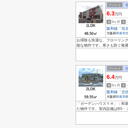
アパート
6.3
万円
0ヶ月
-
敷
保
1LDK
阪和線
「
信
48.50㎡
大阪府
和泉市
お掃除も快適な、フローリン
能な物件です。寒さも防ぐ複層
アパート
6.4
万円
0ヶ月
-
敷
保
2LDK
阪和線
「
北
59.55㎡
大阪府
和泉市
「ガーデンハウスＹＨ」：和泉
た物件です。室内設備はBS・