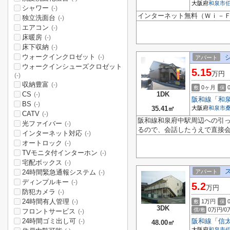
大阪府
和泉市
シャワー
(-)
インターネット無料（Ｗｉ－
独立洗面台
(-)
エアコン
(-)
床暖房
(-)
床下収納
(-)
ウォークインクロゼット
(-)
アパート
ウォークインシューズクロゼット
5.15
万円
(-)
収納豊富
(-)
0ヶ月
敷
保
CS
1DK
(-)
阪和線
「
和
BS
(-)
35.41㎡
大阪府
和泉市
CATV
(-)
阪和線和泉府中駅周辺への引
光ファイバー
(-)
るので、会話したうえで直接会
インターネット対応
(-)
オートロック
(-)
TVモニタ付インターホン
(-)
宅配ボックス
(-)
24時間緊急通報システム
アパート
(-)
ディンプルキー
(-)
5.2
万円
防犯カメラ
(-)
24時間有人管理
1万円
(-)
敷
保
3DK
0万円/0
償/敷
フロントサービス
(-)
24時間ゴミ出し可
阪和線
「
信
(-)
48.00㎡
大阪府
和泉市