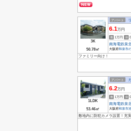
アパート
6.1
万円
1万円
敷
保
3K
南海電鉄泉
50.78㎡
大阪府
和泉市
ファミリー向け！
アパート
6.2
万円
1万円
敷
保
1LDK
南海電鉄泉
53.46㎡
大阪府
和泉市
敷地内に防犯カメラ設置！充