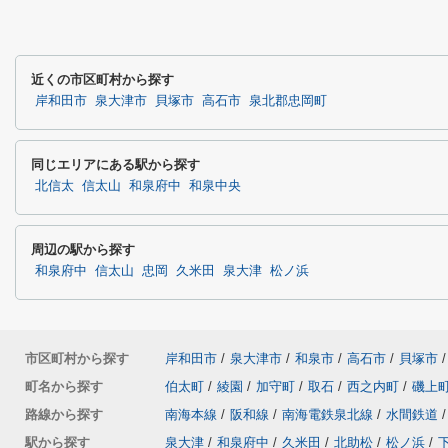
近くの市区町村から探す
岸和田市
泉大津市
貝塚市
高石市
泉北郡忠岡町
同じエリアにある駅から探す
北信太
信太山
和泉府中
和泉中央
周辺の駅から探す
和泉府中
信太山
忠岡
久米田
泉大津
松ノ浜
市区町村から探す
岸和田市
/
泉大津市
/
和泉市
/
高石市
/
貝塚市
/
町名から探す
伯太町
/
綾園
/
加守町
/
取石
/
西之内町
/
磯上
路線から探す
南海本線
/
阪和線
/
南海電鉄泉北線
/
水間鉄道
/
駅から探す
泉大津
/
和泉府中
/
久米田
/
北助松
/
松ノ浜
/