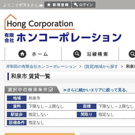
ようこそ
ゲスト
さん
岸和田の有限会社ホンコーポレーション
>
(賃貸)地域から探す
>
和泉
和泉市 賃貸一覧
≫さらに細かいエリアに絞って見る。
地域
和泉市
賃料
下限なし～上限なし
面積
下限なし～上限なし
駅徒歩
指定しない
間取り
指定なし
設備条件
指定なし