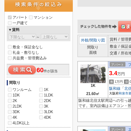
アパート
マンション
一戸建て
▼賃料
～
賃料 / 管
外観
/
間取り図
敷金 / 保証金
敷金・保証金なし
間取り
礼金・敷引なし
面積
交通 / 所在
共益費・管理費込み
アパート
60
件が該当
3.4
万円
1万円
敷
保
間取り
1K
阪和線
「
北
ワンルーム
1K
21.60㎡
大阪府
和泉市
1DK
1LDK
阪和線北信太駅周辺への引っ越
2K
2DK
です。室内設備はエアコン・照
2LDK
3K
3DK
3LDK
4K
4DK
4LDK以上
アパート