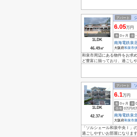
アパート
6.05
万円
0ヶ月
-
敷
保
1LDK
南海電鉄泉
46.49㎡
大阪府
和泉市
和泉市周辺にある物件をお求め
ど豊富に揃っており、過ごし
アパート
6.1
万円
0ヶ月
敷
保
1LDK
0万円/0
償/敷
南海電鉄泉
42.37㎡
大阪府
和泉市
「ソルシェール和泉中央Ⅰ」
過ごしやすいお部屋になります