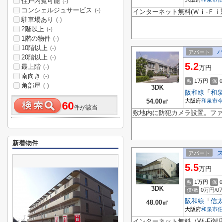
住戸内覧可能
(-)
コンシェルジュサービス
(-)
インターネット無料(Ｗｉ-Ｆｉ
駐車場あり
(-)
2階以上
(-)
1階の物件
(-)
10階以上
(-)
アパート
20階以上
(-)
5.2
最上階
(-)
万円
南向き
(-)
1万円
敷
保
角部屋
(-)
3DK
阪和線
「
和
54.00㎡
大阪府
和泉市
60
件が該当
敷地内に防犯カメラ設置。ファ
新着物件
アパート
5.5
万円
1万円
敷
保
3DK
0万円/0
償/敷
阪和線
「
信
48.00㎡
大阪府
和泉市
インターネット無料（Wi-Fi対