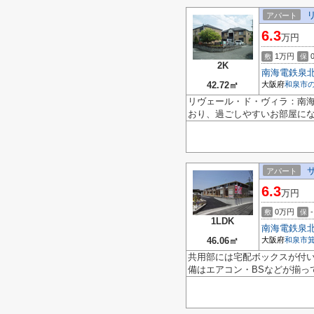
アパート
6.3
万円
1万円
敷
保
2K
南海電鉄泉
42.72㎡
大阪府
和泉市
リヴェール・ド・ヴィラ：南海
おり、過ごしやすいお部屋に
アパート
6.3
万円
0万円
-
敷
保
1LDK
南海電鉄泉
46.06㎡
大阪府
和泉市
共用部には宅配ボックスが付
備はエアコン・BSなどが揃って