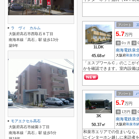
アパート
ラ ヴィ カルム
5.7
大阪府高石市西取石８丁目
万円
南海本線「高石」駅 徒歩13分
0ヶ月
敷
保
築9年
1LDK
南海電鉄泉
45.68㎡
大阪府
和泉市
「エスプワールＣ」のここが
かを確認できます。室内設備は
アパート
5.7
万円
1万円
敷
保
3K
南海電鉄泉
モアエクセル高石
50.37㎡
大阪府
和泉市
大阪府高石市綾園３丁目
和泉市エリアでの住まいなら
南海本線「高石」駅 徒歩5分
にインターホン越しに来訪者を
築18年