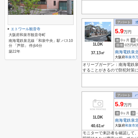
アパート
エトワール観音寺
5.9
万円
大阪府和泉市観音寺町
0ヶ月
南海電鉄泉北線「和泉中央」駅 バス10
敷
保
1LDK
0万円/0
分 「芦部」 停歩6分
償/敷
築22年
南海電鉄泉
37.13㎡
大阪府
和泉市
オリーブガーデン：南海電鉄泉
することがきるので防犯対策に
アパート
5.9
万円
0ヶ月
-
敷
保
1LDK
南海電鉄泉
40.61㎡
大阪府
和泉市
モニターで来訪者を確認して、