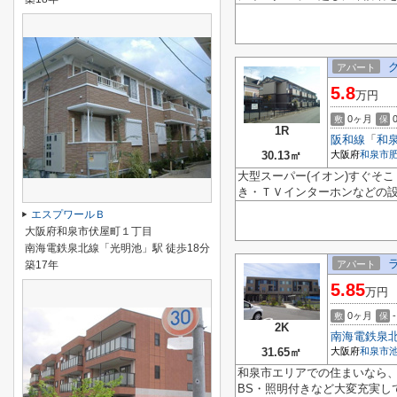
アパート
5.8
万円
0ヶ月
敷
保
1R
阪和線
「
和
30.13㎡
大阪府
和泉市
大型スーパー(イオン)すぐそ
き・ＴＶインターホンなどの
エスプワールＢ
大阪府和泉市伏屋町１丁目
南海電鉄泉北線「光明池」駅 徒歩18分
築17年
アパート
5.85
万円
0ヶ月
-
敷
保
2K
南海電鉄泉
31.65㎡
大阪府
和泉市
和泉市エリアでの住まいなら
BS・照明付きなど大変充実し