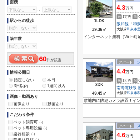
面積
4.3
万円
～
1万円
敷
保
駅からの徒歩
1LDK
阪和線
「
和
39.36㎡
大阪府
和泉市
インターネット無料（Wi-Fi対
築年数
60
件が該当
アパート
4.4
万円
情報公開日
指定しない
本日
1万円
敷
保
2DK
3日以内
1週間以内
南海電鉄泉
49.45㎡
大阪府
和泉市
画像・動画あり
敷地内に防犯カメラ設置！イ
画像あり
動画あり
こだわり条件
ペット飼育可
(-)
アパート
ペット専用設備
(-)
楽器相談
4.6
(-)
万円
陽当り良好