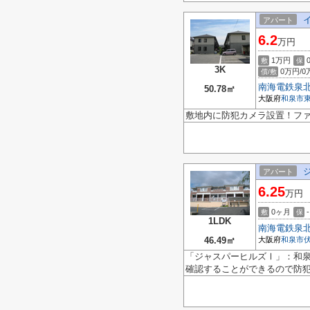
アパート
6.2
万円
1万円
敷
保
3K
0万円/0
償/敷
南海電鉄泉
50.78㎡
大阪府
和泉市
敷地内に防犯カメラ設置！ファ
アパート
6.25
万円
0ヶ月
-
敷
保
1LDK
南海電鉄泉
46.49㎡
大阪府
和泉市
「ジャスパーヒルズⅠ」：和泉
確認することができるので防犯