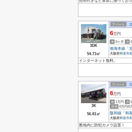
照明付きなど豊富に揃っており
アパート
6
万円
0ヶ月
敷
保
3DK
南海本線
「
54.73㎡
大阪府
和泉市
インターネット無料。
アパート
6
万円
1万円
敷
保
3K
0万円/0
償/敷
阪和線
「
和
56.81㎡
大阪府
和泉市
敷地内に防犯カメラ設置！