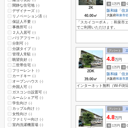
(-)
1万円
敷
保
閑静な住宅地
(-)
2K
阪和線
「
信
デザイナーズ
(-)
40.00㎡
大阪府
和泉市
リノベーション済
(-)
保証人不要
(-)
「スカイコーポＡ」：和泉市
事務所可
でご利用いただけます。
(-)
２人入居可
(-)
バリアフリー
(-)
分割可
(-)
分譲タイプ
(-)
アパート
管理人常駐
(-)
4.8
眺望良好
万円
(-)
二世帯住宅
(-)
1万円
敷
保
フリーレント
(-)
2DK
阪和線
「
信
カードキー
(-)
39.00㎡
大阪府
和泉市
オープンハウス
(-)
インターネット無料（Wi-Fi対
外国人可
(-)
ガスコンロ設置可
(-)
ルームシェア可
(-)
学生向け
(-)
カップル向け
(-)
アパート
女性向け
(-)
4.8
万円
ファミリー向け
(-)
室内洗濯機置場
(-)
1万円
敷
保