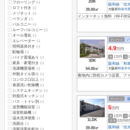
2DK
フローリング
(-)
阪和線
「
信
ロフト付き
(-)
39.00㎡
大阪府
和泉市
メゾネット
(-)
インターネット無料（Wi-Fi対
ベランダ
(-)
バルコニー
(-)
ルーフバルコニー
(-)
オール電化
(-)
アパート
エレベーター
(-)
照明器具付き
(-)
4.9
万円
駐輪場
(-)
1万円
バイク置場あり
敷
保
(-)
3DK
家具・家電付き
(-)
阪和線
「
和
洗濯機置場有
54.00㎡
大阪府
和泉市
(-)
外観タイル張り
(-)
敷地内に防犯カメラ設置。フ
コンロ２口以上
(-)
食器洗い乾燥機
(-)
システムキッチン
(-)
対面式キッチン
(-)
アパート
バス・トイレ別
(-)
5
追焚機能浴室
(-)
万円
浴室乾燥機
(-)
1万円
敷
保
温水洗浄便座
(-)
1LDK
0万円/0
償/敷
洗面台
(-)
阪和線
「
信
39.00㎡
洗髪洗面化粧台
(-)