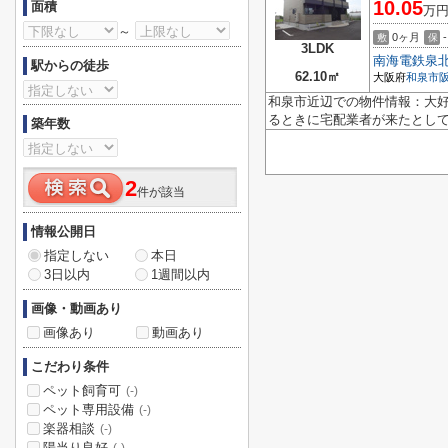
10.05
面積
万
～
0ヶ月
-
敷
保
3LDK
南海電鉄泉
駅からの徒歩
62.10㎡
大阪府
和泉市
和泉市近辺での物件情報：大
るときに宅配業者が来たとして
築年数
2
件が該当
情報公開日
指定しない
本日
3日以内
1週間以内
画像・動画あり
画像あり
動画あり
こだわり条件
ペット飼育可
(-)
ペット専用設備
(-)
楽器相談
(-)
陽当り良好