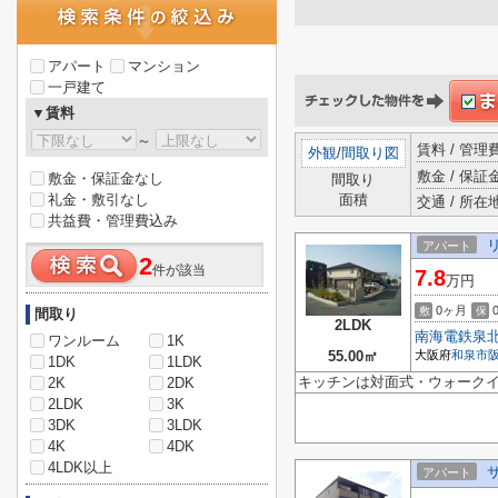
アパート
マンション
一戸建て
▼賃料
～
賃料 / 管
外観
/
間取り図
敷金 / 保証金
敷金・保証金なし
間取り
礼金・敷引なし
面積
交通 / 所在
共益費・管理費込み
アパート
2
件が該当
7.8
万円
0ヶ月
敷
保
間取り
2LDK
南海電鉄泉
ワンルーム
1K
55.00㎡
大阪府
和泉市
1DK
1LDK
キッチンは対面式・ウォークイ
2K
2DK
2LDK
3K
3DK
3LDK
4K
4DK
4LDK以上
アパート