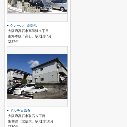
クレール 高師浜
大阪府高石市高師浜１丁目
南海本線「高石」駅 徒歩7分
築27年
ドルチェ高石
大阪府高石市取石５丁目
阪和線「北信太」駅 徒歩10分
築30年