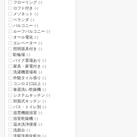
フローリング
(-)
ロフト付き
(-)
メゾネット
(-)
ベランダ
(-)
バルコニー
(-)
ルーフバルコニー
(-)
オール電化
(-)
エレベーター
(-)
照明器具付き
(-)
駐輪場
(-)
バイク置場あり
(-)
家具・家電付き
(-)
洗濯機置場有
(-)
外観タイル張り
(-)
コンロ２口以上
(-)
食器洗い乾燥機
(-)
システムキッチン
(-)
対面式キッチン
(-)
バス・トイレ別
(-)
追焚機能浴室
(-)
浴室乾燥機
(-)
温水洗浄便座
(-)
洗面台
(-)
洗髪洗面化粧台
(-)