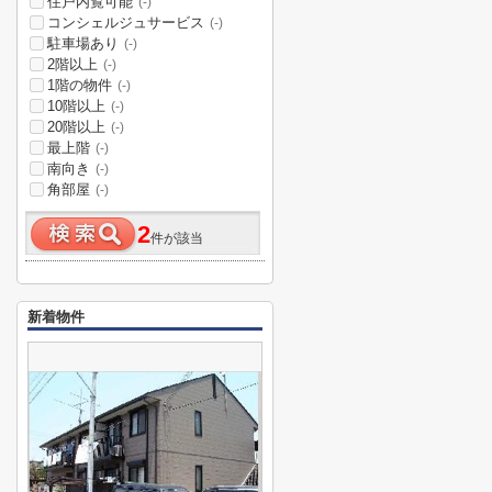
住戸内覧可能
(-)
コンシェルジュサービス
(-)
駐車場あり
(-)
2階以上
(-)
1階の物件
(-)
10階以上
(-)
20階以上
(-)
最上階
(-)
南向き
(-)
角部屋
(-)
2
件が該当
新着物件