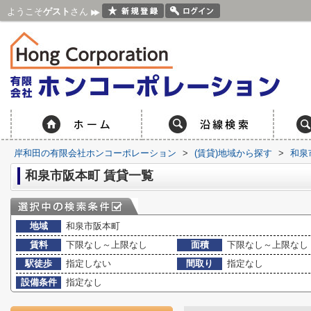
ようこそ
ゲスト
さん
岸和田の有限会社ホンコーポレーション
>
(賃貸)地域から探す
>
和泉
和泉市阪本町 賃貸一覧
地域
和泉市阪本町
賃料
下限なし～上限なし
面積
下限なし～上限なし
駅徒歩
指定しない
間取り
指定なし
設備条件
指定なし