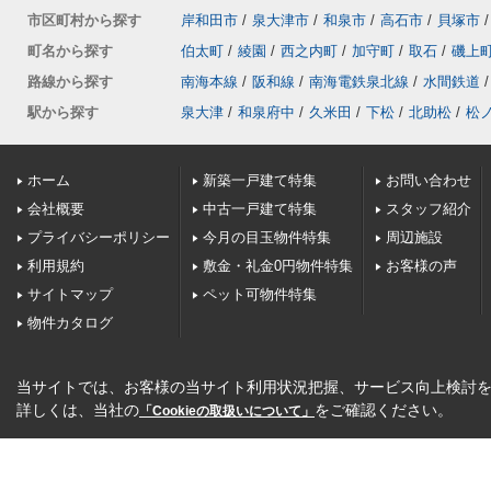
市区町村から探す
岸和田市
/
泉大津市
/
和泉市
/
高石市
/
貝塚市
/
町名から探す
伯太町
/
綾園
/
西之内町
/
加守町
/
取石
/
磯上
路線から探す
南海本線
/
阪和線
/
南海電鉄泉北線
/
水間鉄道
/
駅から探す
泉大津
/
和泉府中
/
久米田
/
下松
/
北助松
/
松
ホーム
新築一戸建て特集
お問い合わせ
会社概要
中古一戸建て特集
スタッフ紹介
プライバシーポリシー
今月の目玉物件特集
周辺施設
利用規約
敷金・礼金0円物件特集
お客様の声
サイトマップ
ペット可物件特集
物件カタログ
当サイトでは、お客様の当サイト利用状況把握、サービス向上検討を目
詳しくは、当社の
をご確認ください。
「Cookieの取扱いについて」