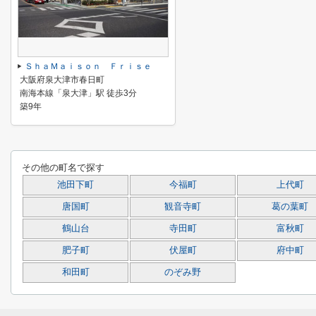
ＳｈａＭａｉｓｏｎ Ｆｒｉｓｅ
大阪府泉大津市春日町
南海本線「泉大津」駅 徒歩3分
築9年
その他の町名で探す
池田下町
今福町
上代町
唐国町
観音寺町
葛の葉町
鶴山台
寺田町
富秋町
肥子町
伏屋町
府中町
和田町
のぞみ野