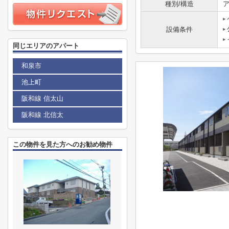
種別/構造
ア
設備条件
同じエリアのアパート
和泉市
池上町
阪和線 信太山
阪和線 北信太
この物件を見た方へのお勧め物件