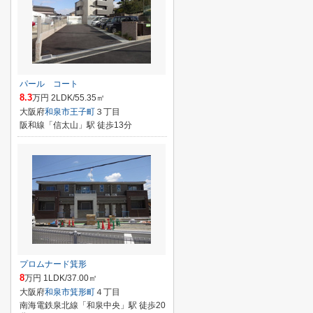
パール コート
8.3
万円 2LDK/55.35㎡
大阪府
和泉市
王子町
３丁目
阪和線「信太山」駅 徒歩13分
プロムナード箕形
8
万円 1LDK/37.00㎡
大阪府
和泉市
箕形町
４丁目
南海電鉄泉北線「和泉中央」駅 徒歩20