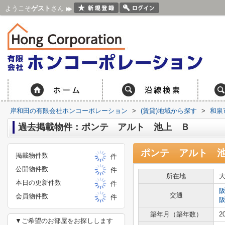
ようこそ
ゲスト
さん
岸和田の有限会社ホンコーポレーション
>
(賃貸)地域から探す
>
和泉
過去掲載物件：ポンテ アルト 池上 Ｂ
ポンテ アルト 
掲載物件数
件
公開物件数
件
所在地
本日の更新件数
件
交通
会員物件数
件
築年月（築年数）
2
▼ご希望のお部屋をお探しします