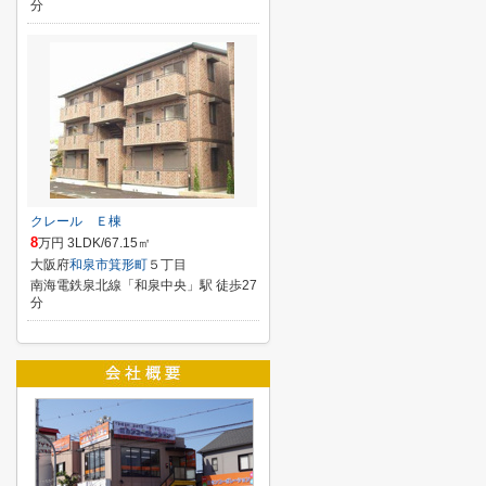
分
クレール Ｅ棟
8
万円 3LDK/67.15㎡
大阪府
和泉市
箕形町
５丁目
南海電鉄泉北線「和泉中央」駅 徒歩27
分