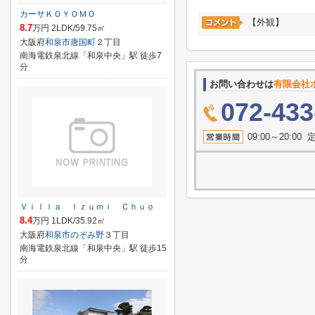
カーサＫＯＹＯＭＯ
【外観】
8.7
万円 2LDK/59.75㎡
大阪府
和泉市
唐国町
２丁目
南海電鉄泉北線「和泉中央」駅 徒歩7
分
お問い合わせは
有限会社
072-433
09:00～20:
Ｖｉｌｌａ Ｉｚｕｍｉ Ｃｈｕｏ
8.4
万円 1LDK/35.92㎡
大阪府
和泉市
のぞみ野
３丁目
南海電鉄泉北線「和泉中央」駅 徒歩15
分