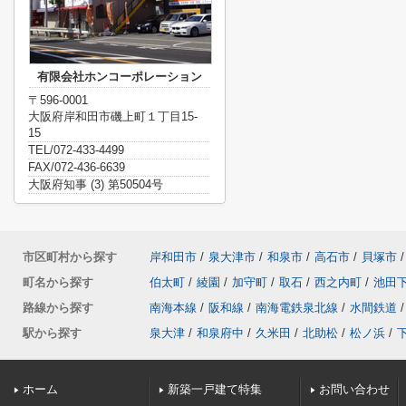
有限会社ホンコーポレーション
〒596-0001
大阪府岸和田市磯上町１丁目15-
15
TEL/072-433-4499
FAX/072-436-6639
大阪府知事 (3) 第50504号
市区町村から探す
岸和田市
/
泉大津市
/
和泉市
/
高石市
/
貝塚市
/
町名から探す
伯太町
/
綾園
/
加守町
/
取石
/
西之内町
/
池田
路線から探す
南海本線
/
阪和線
/
南海電鉄泉北線
/
水間鉄道
/
駅から探す
泉大津
/
和泉府中
/
久米田
/
北助松
/
松ノ浜
/
ホーム
新築一戸建て特集
お問い合わせ