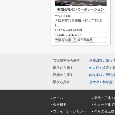
有限会社ホンコーポレーション
〒596-0001
大阪府岸和田市磯上町１丁目15-
15
TEL/072-433-4499
FAX/072-436-6639
大阪府知事 (3) 第50504号
市区町村から探す
岸和田市
/
泉大
町名から探す
伯太町
/
綾園
/
路線から探す
南海本線
/
阪和
駅から探す
泉大津
/
和泉府
ホーム
新築一戸建て
会社概要
中古一戸建て
プライバシーポリシー
今月の目玉物