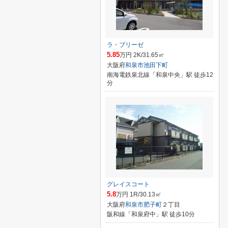
ラ・ブリーゼ
5.85
万円 2K/31.65㎡
大阪府
和泉市
池田下町
南海電鉄泉北線「和泉中央」駅 徒歩12
分
グレイスコート
5.8
万円 1R/30.13㎡
大阪府
和泉市
肥子町
２丁目
阪和線「和泉府中」駅 徒歩10分