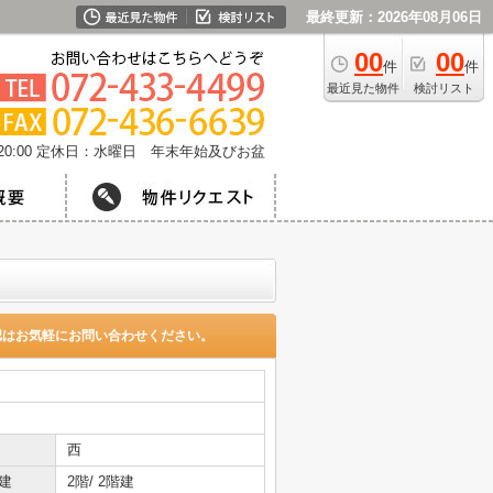
最終更新：2026年08月06日
00
00
件
件
最近見た物件
検討リスト
0:00
定休日：水曜日 年末年始及びお盆
認はお気軽にお問い合わせください。
西
建
2階/ 2階建