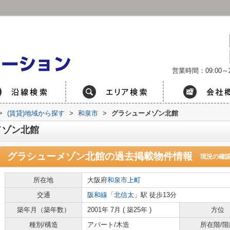
営業時間：09:00～2
>
(賃貸)地域から探す
>
和泉市
>
グラシューメゾン北館
メゾン北館
グラシューメゾン北館
の過去掲載物件情報
現況の確
所在地
大阪府
和泉市
上町
交通
阪和線
「
北信太
」駅 徒歩13分
築年月（築年数）
2001年 7月 ( 築25年 )
方位
種別/構造
アパート/木造
所在階/階