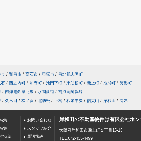
津市
/
和泉市
/
高石市
/
貝塚市
/
泉北郡忠岡町
取石
/
西之内町
/
加守町
/
池田下町
/
東助松町
/
磯上町
/
池浦町
/
箕形町
線
/
南海電鉄泉北線
/
水間鉄道
/
南海高師浜線
中
/
久米田
/
松ノ浜
/
北助松
/
下松
/
和泉中央
/
信太山
/
岸和田
/
春木
岸和田の不動産物件は有限会社ホン
特集
お問い合わせ
特集
スタッフ紹介
大阪府岸和田市磯上町１丁目15-15
件特集
周辺施設
TEL:072-433-4499