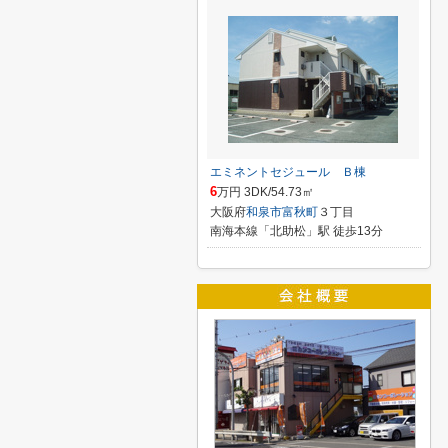
エミネントセジュール Ｂ棟
6
万円 3DK/54.73㎡
大阪府
和泉市
富秋町
３丁目
南海本線「北助松」駅 徒歩13分