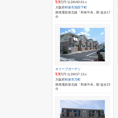
5.9
万円 1LDK/40.61㎡
大阪府
和泉市
池田下町
南海電鉄泉北線「和泉中央」駅 徒歩17
分
オリーブガーデン
5.9
万円 1LDK/37.13㎡
大阪府
和泉市
万町
南海電鉄泉北線「和泉中央」駅 徒歩15
分