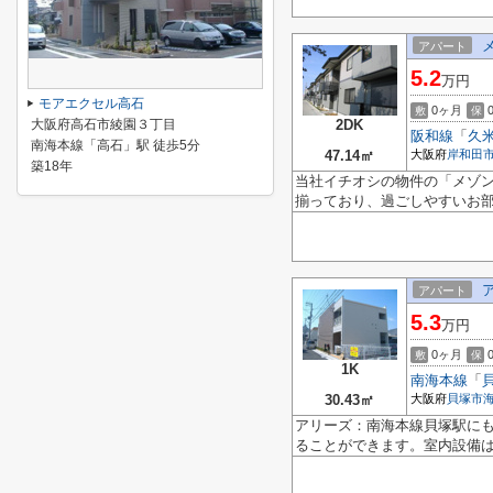
アパート
5.2
万円
モアエクセル高石
0ヶ月
敷
保
大阪府高石市綾園３丁目
2DK
阪和線
「
久
南海本線「高石」駅 徒歩5分
47.14㎡
大阪府
岸和田
築18年
当社イチオシの物件の「メゾン
揃っており、過ごしやすいお
アパート
5.3
万円
0ヶ月
敷
保
1K
南海本線
「
30.43㎡
大阪府
貝塚市
アリーズ：南海本線貝塚駅に
ることができます。室内設備は