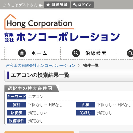
ようこそ
ゲスト
さん
岸和田の有限会社ホンコーポレーション
>
物件一覧
エアコンの検索結果一覧
キーワード
エアコン
賃料
下限なし～上限なし
面積
下限なし～上限なし
駅徒歩
指定しない
間取り
指定なし
設備条件
指定なし