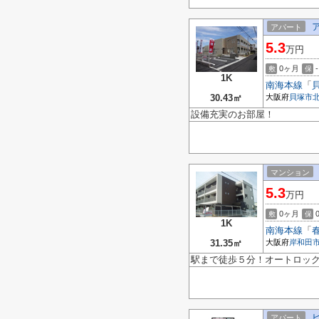
アパート
5.3
万円
0ヶ月
-
敷
保
1K
南海本線
「
30.43㎡
大阪府
貝塚市
設備充実のお部屋！
マンション
5.3
万円
0ヶ月
敷
保
1K
南海本線
「
31.35㎡
大阪府
岸和田
駅まで徒歩５分！オートロッ
アパート