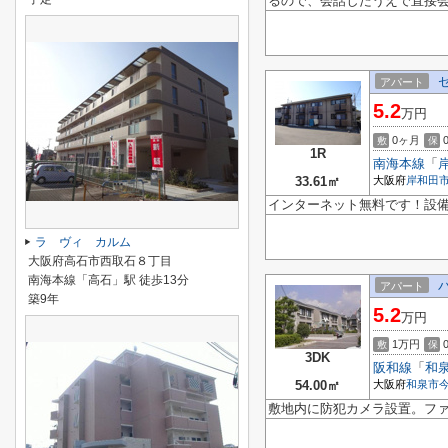
るので、会話したうえで直接会
アパート
5.2
万円
0ヶ月
敷
保
1R
南海本線
「
33.61㎡
大阪府
岸和田
インターネット無料です！設
ラ ヴィ カルム
大阪府高石市西取石８丁目
南海本線「高石」駅 徒歩13分
アパート
築9年
5.2
万円
1万円
敷
保
3DK
阪和線
「
和
54.00㎡
大阪府
和泉市
敷地内に防犯カメラ設置。ファ