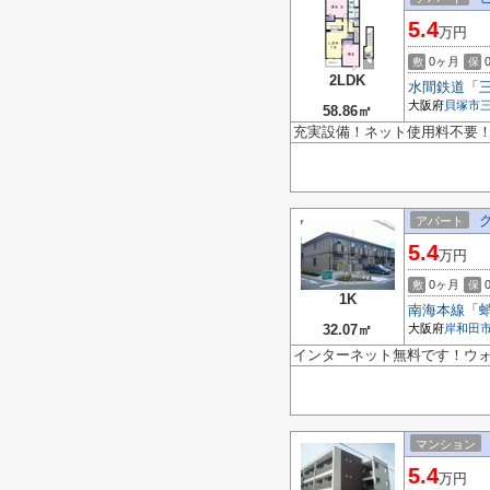
5.4
万円
0ヶ月
敷
保
2LDK
水間鉄道
「
大阪府
貝塚市
58.86㎡
充実設備！ネット使用料不要
アパート
5.4
万円
0ヶ月
敷
保
1K
南海本線
「
32.07㎡
大阪府
岸和田
インターネット無料です！ウ
マンション
5.4
万円