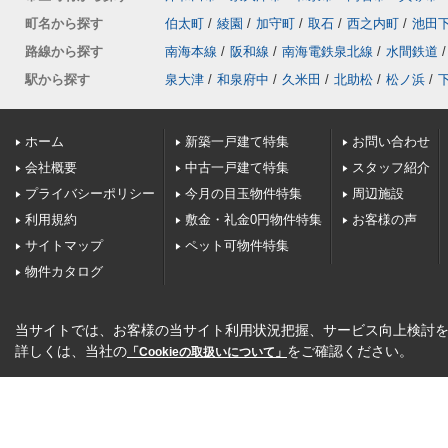
町名から探す
伯太町
/
綾園
/
加守町
/
取石
/
西之内町
/
池田
路線から探す
南海本線
/
阪和線
/
南海電鉄泉北線
/
水間鉄道
/
駅から探す
泉大津
/
和泉府中
/
久米田
/
北助松
/
松ノ浜
/
ホーム
新築一戸建て特集
お問い合わせ
会社概要
中古一戸建て特集
スタッフ紹介
プライバシーポリシー
今月の目玉物件特集
周辺施設
利用規約
敷金・礼金0円物件特集
お客様の声
サイトマップ
ペット可物件特集
物件カタログ
当サイトでは、お客様の当サイト利用状況把握、サービス向上検討を目
詳しくは、当社の
をご確認ください。
「Cookieの取扱いについて」