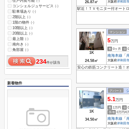
住戸内覧可能
(-)
26.87㎡
大阪府
岸和田
コンシェルジュサービス
(-)
駅近！ＴＶモニター付オー
駐車場あり
(-)
2階以上
(-)
1階の物件
(-)
10階以上
(-)
マンション
20階以上
(-)
最上階
(-)
5
万円
南向き
(-)
0ヶ月
敷
保
角部屋
(-)
1K
南海本線
「
234
24.58㎡
大阪府
岸和田
件が該当
安心の鉄筋コンクリート造！
新着物件
アパート
5.1
万円
1万円
敷
保
1K
0万円/0
償/敷
南海本線
「
34.50㎡
大阪府
岸和田