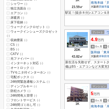
1K
南海本線
「
シャワー
(-)
23.59㎡
大阪府
貝塚市
独立洗面台
(-)
駅近！(徒歩８分)♪エアコン＆
エアコン
(-)
床暖房
(-)
床下収納
(-)
ウォークインクロゼット
(-)
ウォークインシューズクロゼット
アパート
(-)
4.9
収納豊富
万円
(-)
CS
(-)
0ヶ月
敷
保
BS
(-)
2DK
阪和線
「
東
CATV
(-)
43.82㎡
大阪府
岸和田
光ファイバー
(-)
新生活を失敗せず、スタート
インターネット対応
(-)
備はBS・エアコンなど大変充
オートロック
(-)
TVモニタ付インターホン
(-)
宅配ボックス
(-)
24時間緊急通報システム
(-)
ディンプルキー
(-)
マンション
防犯カメラ
(-)
5
万円
24時間有人管理
(-)
フロントサービス
(-)
0ヶ月
敷
保
1K
24時間ゴミ出し可
(-)
南海本線
「