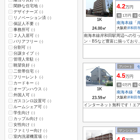
(-)
4.2
閑静な住宅地
(-)
万円
デザイナーズ
(-)
1万円
敷
保
リノベーション済
(-)
1K
南海本線
「
保証人不要
(-)
24.00㎡
大阪府
岸和田
事務所可
(-)
２人入居可
南海本線岸和田駅周辺への引
(-)
ン・BSなど豊富に揃っており
バリアフリー
(-)
分割可
(-)
分譲タイプ
(-)
管理人常駐
(-)
眺望良好
(-)
アパート
二世帯住宅
(-)
4.5
万円
フリーレント
(-)
カードキー
(-)
0万円
敷
保
オープンハウス
1K
(-)
南海本線
「
外国人可
(-)
23.59㎡
大阪府
岸和田
ガスコンロ設置可
(-)
インターネット無料です！エ
ルームシェア可
(-)
学生向け
(-)
カップル向け
(-)
女性向け
(-)
ファミリー向け
マンション
(-)
室内洗濯機置場
(-)
4.6