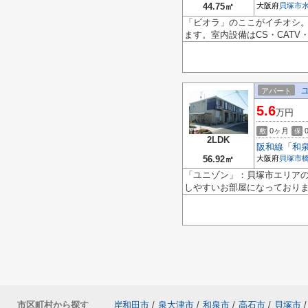
44.75㎡
大阪府
貝塚市
「ビオラ」のここがイチオシ
ます。室内設備はCS・CATV
アパート
5.6
万円
0ヶ月
敷
保
2LDK
阪和線
「
和
56.92㎡
大阪府
貝塚市
「ユニゾン」：貝塚市エリアの
しやすいお部屋になっておりま
市区町村から探す
岸和田市
/
泉大津市
/
和泉市
/
高石市
/
貝塚市
/