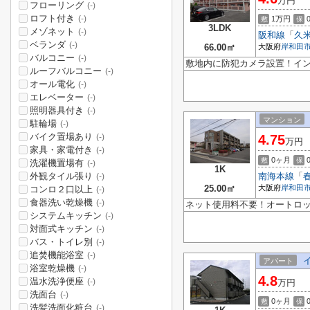
万円
フローリング
(-)
ロフト付き
(-)
1万円
敷
保
3LDK
メゾネット
(-)
阪和線
「
久
ベランダ
(-)
66.00㎡
大阪府
岸和田
バルコニー
(-)
敷地内に防犯カメラ設置！インタ
ルーフバルコニー
(-)
オール電化
(-)
エレベーター
(-)
照明器具付き
(-)
マンション
駐輪場
(-)
バイク置場あり
4.75
(-)
万円
家具・家電付き
(-)
0ヶ月
敷
保
洗濯機置場有
(-)
1K
外観タイル張り
南海本線
「
(-)
25.00㎡
大阪府
岸和田
コンロ２口以上
(-)
食器洗い乾燥機
(-)
ネット使用料不要！オートロ
システムキッチン
(-)
対面式キッチン
(-)
バス・トイレ別
(-)
追焚機能浴室
(-)
アパート
浴室乾燥機
(-)
4.8
温水洗浄便座
(-)
万円
洗面台
(-)
0ヶ月
敷
保
洗髪洗面化粧台
(-)