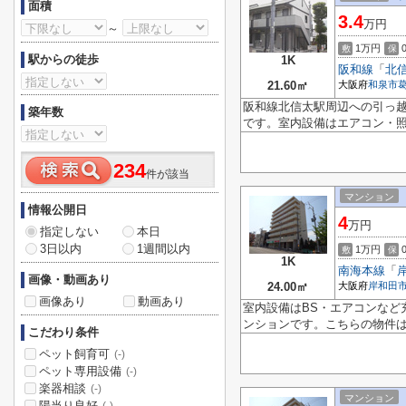
面積
3.4
万円
～
1万円
敷
保
駅からの徒歩
1K
阪和線
「
北
21.60㎡
大阪府
和泉市
阪和線北信太駅周辺への引っ越
築年数
です。室内設備はエアコン・照
234
件が該当
マンション
情報公開日
4
万円
指定しない
本日
3日以内
1週間以内
1万円
敷
保
1K
南海本線
「
画像・動画あり
24.00㎡
大阪府
岸和田
画像あり
動画あり
室内設備はBS・エアコンなど
ンションです。こちらの物件
こだわり条件
ペット飼育可
(-)
ペット専用設備
(-)
楽器相談
(-)
マンション
陽当り良好