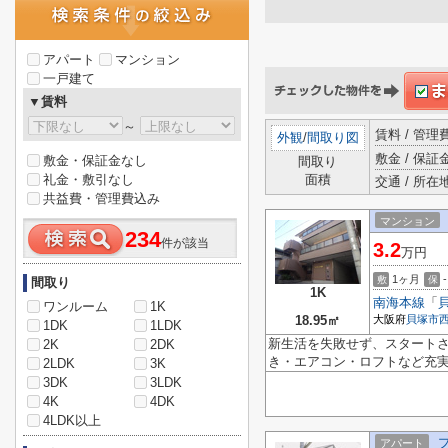
アパート
マンション
一戸建て
▼賃料
～
賃料 / 管
外観
/
間取り図
敷金 / 保証金
敷金・保証金なし
間取り
礼金・敷引なし
面積
交通 / 所在
共益費・管理費込み
マンション
234
件が該当
3.2
万円
1ヶ月
-
敷
保
間取り
1K
南海本線
「
ワンルーム
1K
18.95㎡
大阪府
貝塚市
1DK
1LDK
新生活を失敗せず、スタート
2K
2DK
き・エアコン・ロフトなど充実
2LDK
3K
3DK
3LDK
4K
4DK
4LDK以上
アパート