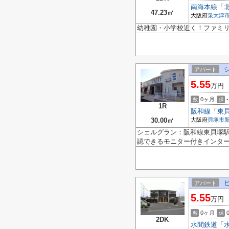
南海本線
「
47.23㎡
大阪府
泉大津
幼稚園・小学校近く！ファミ
アパート
5.55
万円
0ヶ月
-
敷
保
1R
阪和線
「
東
30.00㎡
大阪府
貝塚市
シェルグラン：阪和線東貝塚
認できるモニター付きインター
アパート
5.55
万円
0ヶ月
敷
保
2DK
水間鉄道
「