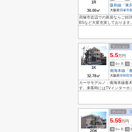
1R
阪和線
「
東
30.00㎡
大阪府
貝塚市
貝塚市近辺での新居ならご好
BSなど大変充実しております。
マンション
5.5
万円
0ヶ月
-
敷
保
1K
南海本線
「
32.78㎡
大阪府
岸和田
カーサモデルノ：南海本線春木
す。来客時にはTVインターホ
アパート
5.55
万円
0ヶ月
敷
保
2DK