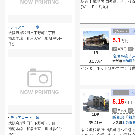
駅近！敷地内に防犯カメラ設置
(Ｗｉ-Ｆｉ対応)
ディアコート 泉
アパート
大阪府岸和田市下野町３丁目
南海本線「和泉大宮」駅 徒歩9分
5.1
万円
予定
0万円
敷
保
1R
南海本線
「
33.39㎡
大阪府
岸和田
インターネット無料です！設
アパート
5.15
万円
0ヶ月
敷
保
1DK
阪和線
「
和
ディアコート 泉
35.41㎡
大阪府
和泉市
大阪府岸和田市下野町３丁目
南海本線「和泉大宮」駅 徒歩9分
阪和線和泉府中駅周辺への引
予定