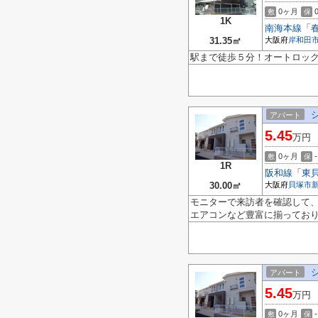
0ヶ月
敷
保
1K
南海本線
「
31.35㎡
大阪府
岸和田
駅まで徒歩５分！オートロッ
アパート
5.45
万円
0ヶ月
-
敷
保
1R
阪和線
「
東
30.00㎡
大阪府
貝塚市
モニターで来訪者を確認して、
エアコンなど豊富に揃ってお
アパート
5.45
万円
0ヶ月
-
敷
保