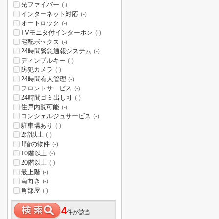
光ファイバー
(-)
インターネット対応
(-)
オートロック
(-)
TVモニタ付インターホン
(-)
宅配ボックス
(-)
24時間緊急通報システム
(-)
ディンプルキー
(-)
防犯カメラ
(-)
24時間有人管理
(-)
フロントサービス
(-)
24時間ゴミ出し可
(-)
住戸内覧可能
(-)
コンシェルジュサービス
(-)
駐車場あり
(-)
2階以上
(-)
1階の物件
(-)
10階以上
(-)
20階以上
(-)
最上階
(-)
南向き
(-)
角部屋
(-)
4
件が該当