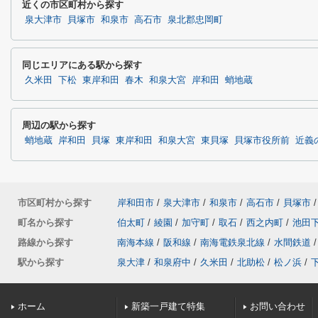
近くの市区町村から探す
泉大津市
貝塚市
和泉市
高石市
泉北郡忠岡町
同じエリアにある駅から探す
久米田
下松
東岸和田
春木
和泉大宮
岸和田
蛸地蔵
周辺の駅から探す
蛸地蔵
岸和田
貝塚
東岸和田
和泉大宮
東貝塚
貝塚市役所前
近義
市区町村から探す
岸和田市
/
泉大津市
/
和泉市
/
高石市
/
貝塚市
/
町名から探す
伯太町
/
綾園
/
加守町
/
取石
/
西之内町
/
池田
路線から探す
南海本線
/
阪和線
/
南海電鉄泉北線
/
水間鉄道
/
駅から探す
泉大津
/
和泉府中
/
久米田
/
北助松
/
松ノ浜
/
ホーム
新築一戸建て特集
お問い合わせ