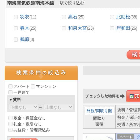
南海電気鉄道南海本線
駅で絞り込む
羽衣
高石
北助松
(11)
(25)
(38)
春木
和泉大宮
岸和田
(25)
(23)
(26)
鶴原
(3)
アパート
マンション
一戸建て
▼賃料
～
賃料 / 管
外観
/
間取り図
敷金 / 保証金
敷金・保証金なし
間取り
礼金・敷引なし
面積
交通 / 所在
共益費・管理費込み
アパート