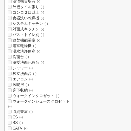
洗濯機置場有
(-)
外観タイル張り
(-)
コンロ２口以上
(-)
食器洗い乾燥機
(-)
システムキッチン
(-)
対面式キッチン
(-)
バス・トイレ別
(-)
追焚機能浴室
(-)
浴室乾燥機
(-)
温水洗浄便座
(-)
洗面台
(-)
洗髪洗面化粧台
(-)
シャワー
(-)
独立洗面台
(-)
エアコン
(-)
床暖房
(-)
床下収納
(-)
ウォークインクロゼット
(-)
ウォークインシューズクロゼット
(-)
収納豊富
(-)
CS
(-)
BS
(-)
CATV
(-)