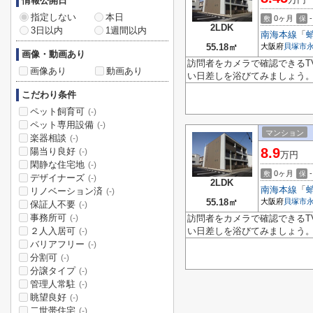
情報公開日
指定しない
本日
0ヶ月
-
敷
保
2LDK
3日以内
1週間以内
南海本線
「
55.18㎡
大阪府
貝塚市
画像・動画あり
訪問者をカメラで確認できるT
画像あり
動画あり
い日差しを浴びてみましょう。
こだわり条件
ペット飼育可
(-)
ペット専用設備
(-)
マンション
楽器相談
(-)
8.9
陽当り良好
(-)
万円
閑静な住宅地
(-)
0ヶ月
-
敷
保
デザイナーズ
(-)
2LDK
南海本線
「
リノベーション済
(-)
55.18㎡
大阪府
貝塚市
保証人不要
(-)
事務所可
訪問者をカメラで確認できるT
(-)
２人入居可
い日差しを浴びてみましょう。
(-)
バリアフリー
(-)
分割可
(-)
分譲タイプ
(-)
管理人常駐
(-)
眺望良好
(-)
二世帯住宅
(-)