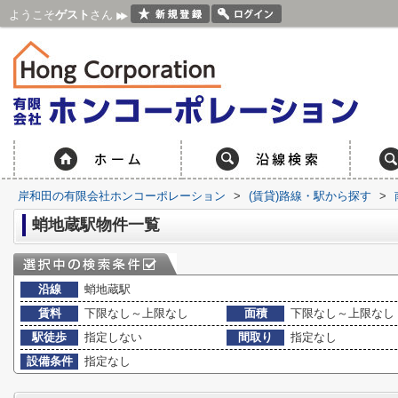
ようこそ
ゲスト
さん
岸和田の有限会社ホンコーポレーション
>
(賃貸)路線・駅から探す
>
蛸地蔵駅物件一覧
沿線
蛸地蔵駅
賃料
下限なし～上限なし
面積
下限なし～上限なし
駅徒歩
指定しない
間取り
指定なし
設備条件
指定なし