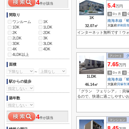
4
件が該当
5.4
万円
0ヶ月
敷
保
間取り
1K
南海本線
「
ワンルーム
1K
32.07㎡
大阪府
岸和田
1DK
1LDK
インターネット無料です！ウ
2K
2DK
2LDK
3K
3DK
3LDK
4K
4DK
4LDK以上
アパート
7.65
面積
万円
～
0ヶ月
-
敷
保
1LDK
南海本線
「
駅からの徒歩
46.14㎡
大阪府
貝塚市
「グラン フェリシア」：貝塚
るので、快適に過ごしやすいお
築年数
4
件が該当
マンション
8.45
万円