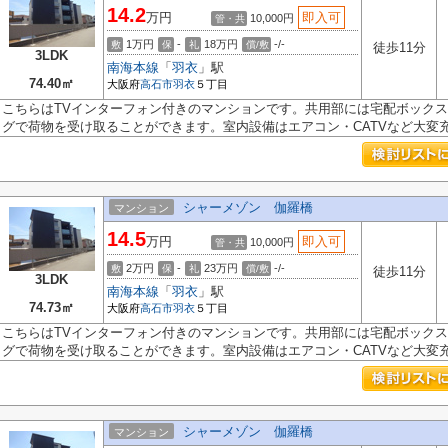
14.2
万円
即入可
10,000円
管・共
1万円
-
18万円
-/-
敷
保
礼
償/敷
徒歩11分
3LDK
南海本線
「
羽衣
」駅
74.40㎡
大阪府
高石市
羽衣
５丁目
こちらはTVインターフォン付きのマンションです。共用部には宅配ボック
グで荷物を受け取ることができます。室内設備はエアコン・CATVなど大変充実
シャーメゾン 伽羅橋
マンション
14.5
万円
即入可
10,000円
管・共
2万円
-
23万円
-/-
敷
保
礼
償/敷
徒歩11分
3LDK
南海本線
「
羽衣
」駅
74.73㎡
大阪府
高石市
羽衣
５丁目
こちらはTVインターフォン付きのマンションです。共用部には宅配ボック
グで荷物を受け取ることができます。室内設備はエアコン・CATVなど大変充実
シャーメゾン 伽羅橋
マンション