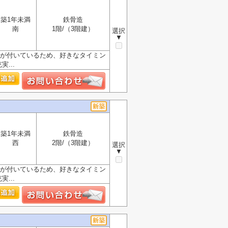
築1年未満
鉄骨造
南
1階/（3階建）
選択
▼
スが付いているため、好きなタイミン
...
築1年未満
鉄骨造
西
2階/（3階建）
選択
▼
スが付いているため、好きなタイミン
...