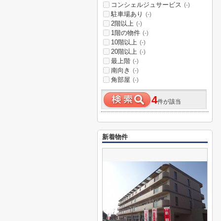
コンシェルジュサービス
(-)
駐車場あり
(-)
2階以上
(-)
1階の物件
(-)
10階以上
(-)
20階以上
(-)
最上階
(-)
南向き
(-)
角部屋
(-)
4
件が該当
新着物件