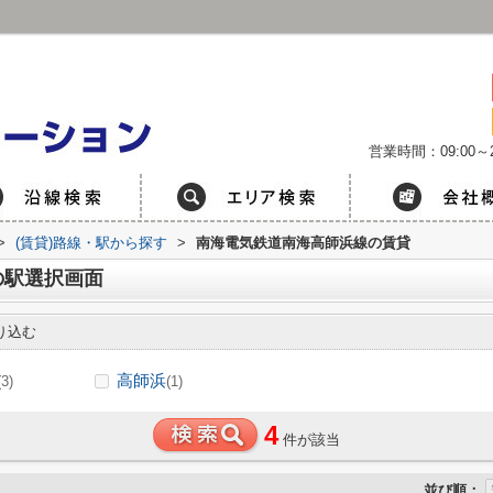
営業時間：09:00～2
>
(賃貸)路線・駅から探す
>
南海電気鉄道南海高師浜線の賃貸
の駅選択画面
り込む
高師浜
(3)
(1)
4
件が該当
並び順：