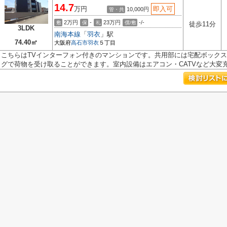
14.7
万円
即入可
10,000円
管・共
2万円
-
23万円
-/-
敷
保
礼
償/敷
徒歩11分
3LDK
南海本線
「
羽衣
」駅
74.40㎡
大阪府
高石市
羽衣
５丁目
こちらはTVインターフォン付きのマンションです。共用部には宅配ボック
グで荷物を受け取ることができます。室内設備はエアコン・CATVなど大変充実