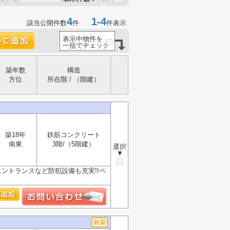
4
1-4
該当公開件数
件
件表示
表示中物件を
一括でチェック
築年数
構造
方位
所在階 / （階建）
築18年
鉄筋コンクリート
南東
3階/（5階建）
選択
▼
ントランスなど防犯設備も充実!!ペ