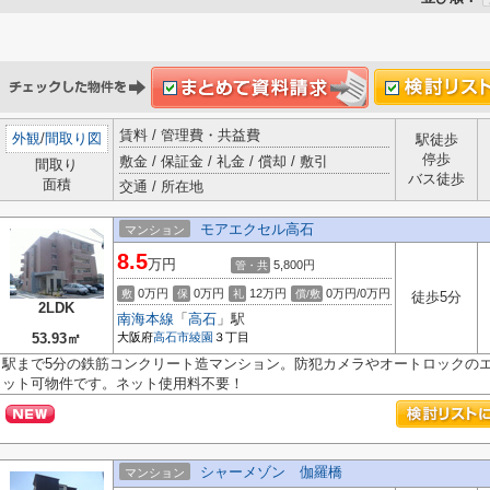
賃料 / 管理費・共益費
外観
/
間取り図
駅徒歩
停歩
敷金 / 保証金 / 礼金 / 償却 / 敷引
間取り
バス徒歩
面積
交通 / 所在地
モアエクセル高石
マンション
8.5
万円
5,800円
管・共
0万円
0万円
12万円
0万円/0万円
敷
保
礼
償/敷
徒歩5分
2LDK
南海本線
「
高石
」駅
53.93㎡
大阪府
高石市
綾園
３丁目
駅まで5分の鉄筋コンクリート造マンション。防犯カメラやオートロックのエ
ット可物件です。ネット使用料不要！
シャーメゾン 伽羅橋
マンション