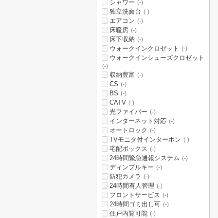
シャワー
(-)
独立洗面台
(-)
エアコン
(-)
床暖房
(-)
床下収納
(-)
ウォークインクロゼット
(-)
ウォークインシューズクロゼット
(-)
収納豊富
(-)
CS
(-)
BS
(-)
CATV
(-)
光ファイバー
(-)
インターネット対応
(-)
オートロック
(-)
TVモニタ付インターホン
(-)
宅配ボックス
(-)
24時間緊急通報システム
(-)
ディンプルキー
(-)
防犯カメラ
(-)
24時間有人管理
(-)
フロントサービス
(-)
24時間ゴミ出し可
(-)
住戸内覧可能
(-)