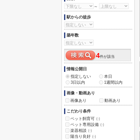
～
駅からの徒歩
築年数
4
件が該当
情報公開日
指定しない
本日
3日以内
1週間以内
画像・動画あり
画像あり
動画あり
こだわり条件
ペット飼育可
(-)
ペット専用設備
(-)
楽器相談
(-)
陽当り良好
(-)