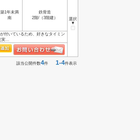
築1年未満
鉄骨造
南
2階/（3階建）
選択
▼
スが付いているため、好きなタイミン
...
4
1-4
該当公開件数
件
件表示