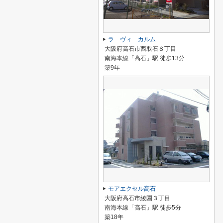
ラ ヴィ カルム
大阪府高石市西取石８丁目
南海本線「高石」駅 徒歩13分
築9年
モアエクセル高石
大阪府高石市綾園３丁目
南海本線「高石」駅 徒歩5分
築18年