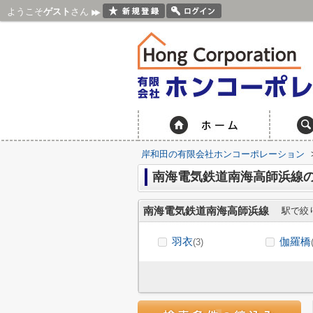
ようこそ
ゲスト
さん
岸和田の有限会社ホンコーポレーション
南海電気鉄道南海高師浜線
南海電気鉄道南海高師浜線
駅で絞
羽衣
伽羅橋
(3)