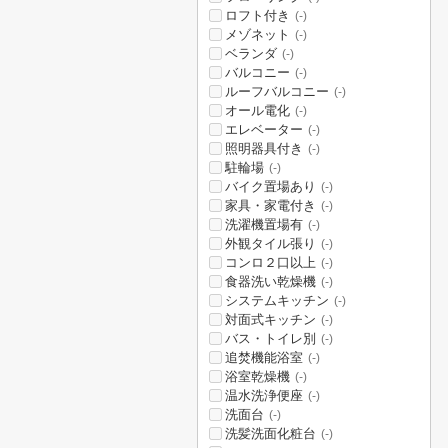
ロフト付き
(-)
メゾネット
(-)
ベランダ
(-)
バルコニー
(-)
ルーフバルコニー
(-)
オール電化
(-)
エレベーター
(-)
照明器具付き
(-)
駐輪場
(-)
バイク置場あり
(-)
家具・家電付き
(-)
洗濯機置場有
(-)
外観タイル張り
(-)
コンロ２口以上
(-)
食器洗い乾燥機
(-)
システムキッチン
(-)
対面式キッチン
(-)
バス・トイレ別
(-)
追焚機能浴室
(-)
浴室乾燥機
(-)
温水洗浄便座
(-)
洗面台
(-)
洗髪洗面化粧台
(-)