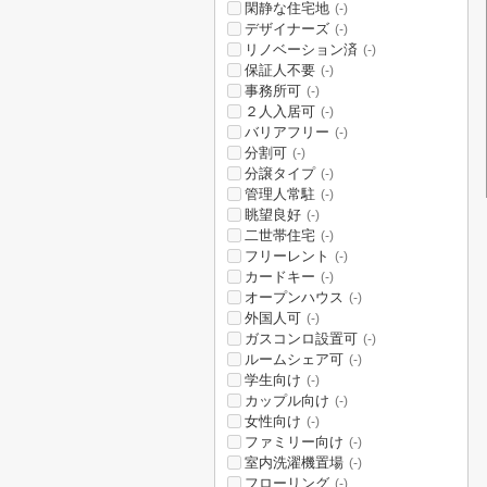
閑静な住宅地
(-)
デザイナーズ
(-)
リノベーション済
(-)
保証人不要
(-)
事務所可
(-)
２人入居可
(-)
バリアフリー
(-)
分割可
(-)
分譲タイプ
(-)
管理人常駐
(-)
眺望良好
(-)
二世帯住宅
(-)
フリーレント
(-)
カードキー
(-)
オープンハウス
(-)
外国人可
(-)
ガスコンロ設置可
(-)
ルームシェア可
(-)
学生向け
(-)
カップル向け
(-)
女性向け
(-)
ファミリー向け
(-)
室内洗濯機置場
(-)
フローリング
(-)