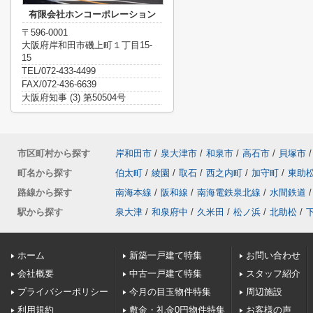
有限会社ホンコーポレーション
〒596-0001
大阪府岸和田市磯上町１丁目15-
15
TEL/072-433-4499
FAX/072-436-6639
大阪府知事 (3) 第50504号
市区町村から探す
岸和田市
/
泉大津市
/
和泉市
/
高石市
/
貝塚市
/
町名から探す
伯太町
/
綾園
/
取石
/
西之内町
/
加守町
/
東助
路線から探す
南海本線
/
阪和線
/
南海電鉄泉北線
/
水間鉄道
/
駅から探す
泉大津
/
和泉府中
/
久米田
/
松ノ浜
/
北助松
/
ホーム
新築一戸建て特集
お問い合わせ
会社概要
中古一戸建て特集
スタッフ紹介
プライバシーポリシー
今月の目玉物件特集
周辺施設
利用規約
敷金・礼金0円物件特集
お客様の声