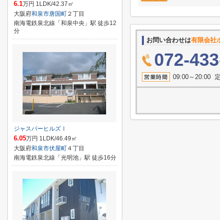
6.1
万円 1LDK/42.37㎡
大阪府
和泉市
唐国町
２丁目
南海電鉄泉北線「和泉中央」駅 徒歩12
分
お問い合わせは
有限会社
072-433
09:00～20:
ジャスパーヒルズⅠ
6.05
万円 1LDK/46.49㎡
大阪府
和泉市
伏屋町
４丁目
南海電鉄泉北線「光明池」駅 徒歩16分