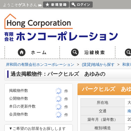
ようこそ
ゲスト
さん
岸和田の有限会社ホンコーポレーション
>
(賃貸)地域から探す
>
和泉
過去掲載物件：パークヒルズ あゆみの
パークヒルズ あ
掲載物件数
件
公開物件数
件
所在地
本日の更新件数
件
交通
会員物件数
件
築年月（築年数）
2
種別/構造
ア
▼ご希望のお部屋をお探しします