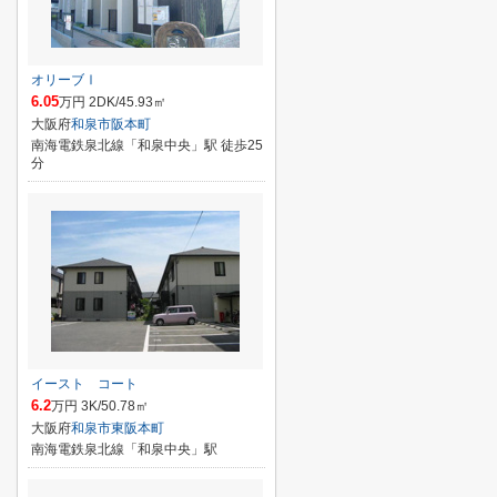
オリーブⅠ
6.05
万円 2DK/45.93㎡
大阪府
和泉市
阪本町
南海電鉄泉北線「和泉中央」駅 徒歩25
分
イースト コート
6.2
万円 3K/50.78㎡
大阪府
和泉市
東阪本町
南海電鉄泉北線「和泉中央」駅