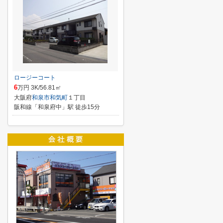
ロージーコート
6
万円 3K/56.81㎡
大阪府
和泉市
和気町
１丁目
阪和線「和泉府中」駅 徒歩15分