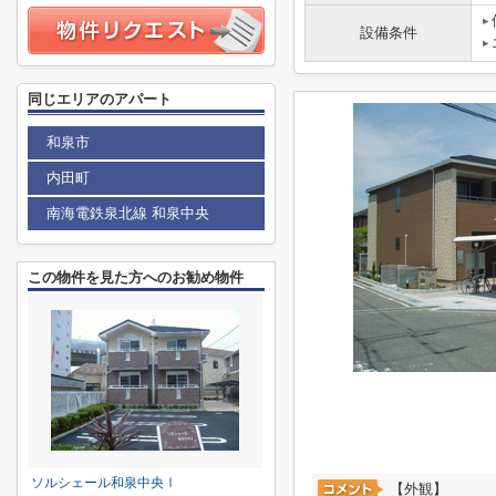
設備条件
同じエリアのアパート
和泉市
内田町
南海電鉄泉北線 和泉中央
この物件を見た方へのお勧め物件
ソルシェール和泉中央Ⅰ
【外観】