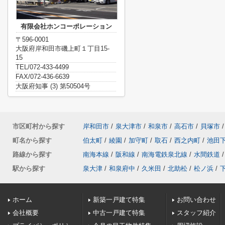
有限会社ホンコーポレーション
〒596-0001
大阪府岸和田市磯上町１丁目15-
15
TEL/072-433-4499
FAX/072-436-6639
大阪府知事 (3) 第50504号
市区町村から探す
岸和田市
/
泉大津市
/
和泉市
/
高石市
/
貝塚市
/
町名から探す
伯太町
/
綾園
/
加守町
/
取石
/
西之内町
/
池田
路線から探す
南海本線
/
阪和線
/
南海電鉄泉北線
/
水間鉄道
/
駅から探す
泉大津
/
和泉府中
/
久米田
/
北助松
/
松ノ浜
/
ホーム
新築一戸建て特集
お問い合わせ
会社概要
中古一戸建て特集
スタッフ紹介