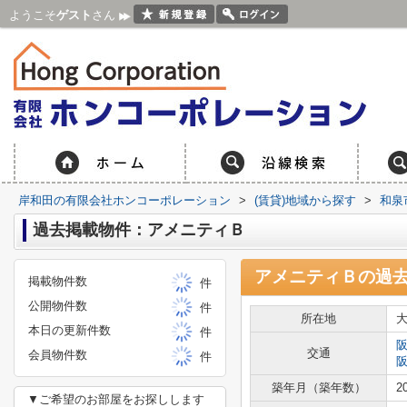
ようこそ
ゲスト
さん
岸和田の有限会社ホンコーポレーション
>
(賃貸)地域から探す
>
和泉
過去掲載物件：アメニティＢ
アメニティＢ
の過
掲載物件数
件
公開物件数
件
所在地
本日の更新件数
件
交通
会員物件数
件
築年月（築年数）
2
▼ご希望のお部屋をお探しします