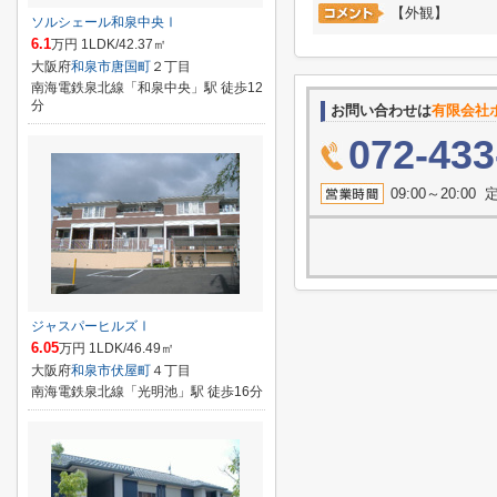
【外観】
ソルシェール和泉中央Ⅰ
6.1
万円 1LDK/42.37㎡
大阪府
和泉市
唐国町
２丁目
南海電鉄泉北線「和泉中央」駅 徒歩12
分
お問い合わせは
有限会社
072-433
09:00～20:
ジャスパーヒルズⅠ
6.05
万円 1LDK/46.49㎡
大阪府
和泉市
伏屋町
４丁目
南海電鉄泉北線「光明池」駅 徒歩16分