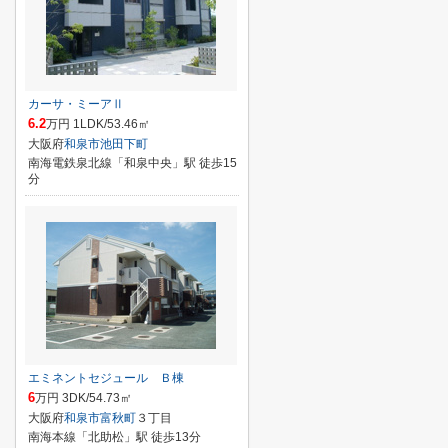
カーサ・ミーアⅡ
6.2
万円 1LDK/53.46㎡
大阪府
和泉市
池田下町
南海電鉄泉北線「和泉中央」駅 徒歩15
分
エミネントセジュール Ｂ棟
6
万円 3DK/54.73㎡
大阪府
和泉市
富秋町
３丁目
南海本線「北助松」駅 徒歩13分