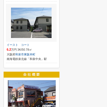
イースト コート
6.2
万円 3K/50.78㎡
大阪府
和泉市
東阪本町
南海電鉄泉北線「和泉中央」駅