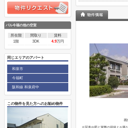
パル今福の他の空室
所在階
間取り
賃料
1階
3DK
4.9
万円
同じエリアのアパート
和泉市
今福町
阪和線 和泉府中
この物件を見た方へのお勧め物件
画
※写真や図と実際の現状とが異