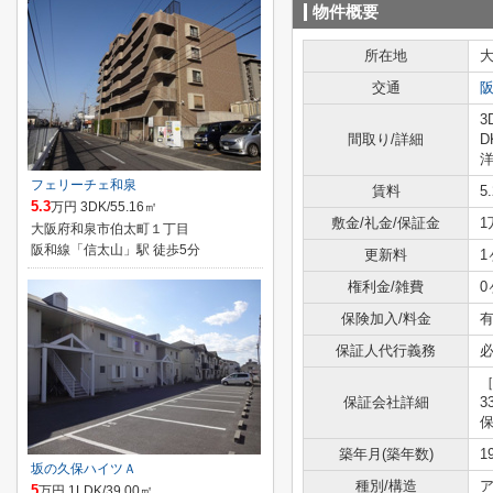
物件概要
所在地
交通
3
間取り/詳細
D
洋
フェリーチェ和泉
賃料
5
5.3
万円 3DK/55.16㎡
敷金/礼金/保証金
1
大阪府和泉市伯太町１丁目
阪和線「信太山」駅 徒歩5分
更新料
1
権利金/雑費
0
保険加入/料金
有
保証人代行義務
保証会社詳細
3
築年月(築年数)
1
坂の久保ハイツＡ
種別/構造
ア
5
万円 1LDK/39.00㎡