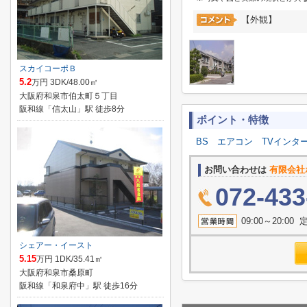
【外観】
スカイコーポＢ
5.2
万円 3DK/48.00㎡
大阪府和泉市伯太町５丁目
阪和線「信太山」駅 徒歩8分
ポイント・特徴
BS
エアコン
TVインタ
お問い合わせは
有限会社
072-433
09:00～20:
シェアー・イースト
5.15
万円 1DK/35.41㎡
大阪府和泉市桑原町
阪和線「和泉府中」駅 徒歩16分