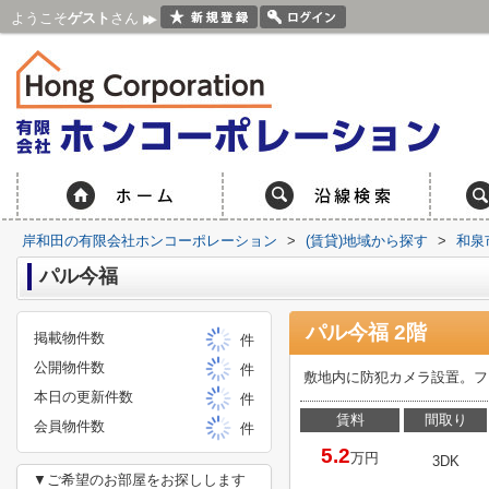
ようこそ
ゲスト
さん
岸和田の有限会社ホンコーポレーション
>
(賃貸)地域から探す
>
和泉
パル今福
パル今福 2階
掲載物件数
件
公開物件数
件
敷地内に防犯カメラ設置。ファ
本日の更新件数
件
賃料
間取り
会員物件数
件
5.2
万円
3DK
▼ご希望のお部屋をお探しします