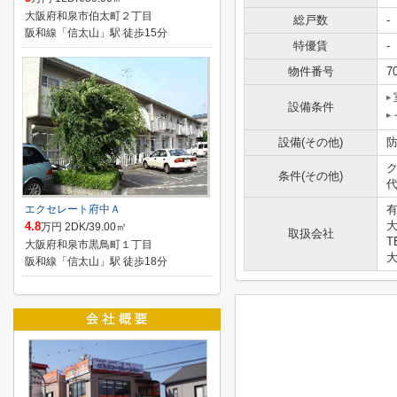
大阪府和泉市伯太町２丁目
総戸数
-
阪和線「信太山」駅 徒歩15分
特優賃
-
物件番号
7
設備条件
設備(その他)
ク
条件(その他)
代
エクセレート府中Ａ
大
4.8
万円 2DK/39.00㎡
取扱会社
T
大阪府和泉市黒鳥町１丁目
大
阪和線「信太山」駅 徒歩18分