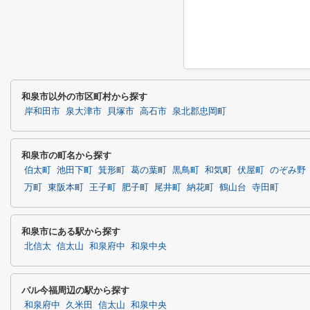
和泉市以外の市区町村から探す
岸和田市
泉大津市
貝塚市
高石市
泉北郡忠岡町
和泉市の町名から探す
伯太町
池田下町
箕形町
葛の葉町
黒鳥町
和気町
伏屋町
のぞみ野
万町
東阪本町
王子町
肥子町
尾井町
納花町
鶴山台
寺田町
和泉市にある駅から探す
北信太
信太山
和泉府中
和泉中央
パル今福周辺の駅から探す
和泉府中
久米田
信太山
和泉中央