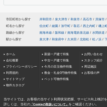
市区町村から探す
岸和田市
/
泉大津市
/
和泉市
/
高石市
/
貝塚市
/
町名から探す
伯太町
/
綾園
/
加守町
/
取石
/
西之内町
/
磯上
路線から探す
南海本線
/
阪和線
/
南海電鉄泉北線
/
水間鉄道
/
駅から探す
泉大津
/
和泉府中
/
久米田
/
北助松
/
松ノ浜
/
ホーム
新築一戸建て特集
お問い合わせ
会社概要
中古一戸建て特集
スタッフ紹介
プライバシーポリシー
今月の目玉物件特集
周辺施設
利用規約
敷金・礼金0円物件特集
お客様の声
サイトマップ
ペット可物件特集
物件カタログ
当サイトでは、お客様の当サイト利用状況把握、サービス向上検討を目
詳しくは、当社の
をご確認ください。
「Cookieの取扱いについて」