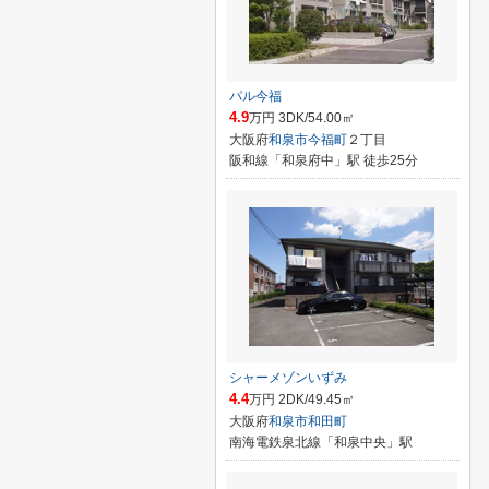
パル今福
4.9
万円 3DK/54.00㎡
大阪府
和泉市
今福町
２丁目
阪和線「和泉府中」駅 徒歩25分
シャーメゾンいずみ
4.4
万円 2DK/49.45㎡
大阪府
和泉市
和田町
南海電鉄泉北線「和泉中央」駅