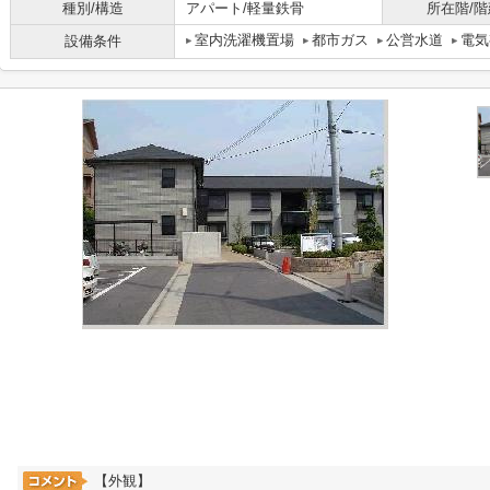
種別/構造
アパート/軽量鉄骨
所在階/階
室内洗濯機置場
都市ガス
公営水道
電気
設備条件
【外観】