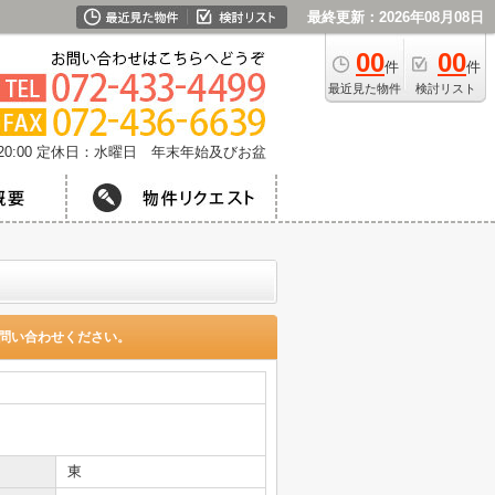
最終更新：2026年08月08日
00
00
件
件
最近見た物件
検討リスト
0:00
定休日：水曜日 年末年始及びお盆
問い合わせください。
東