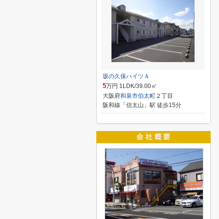
坂の久保ハイツＡ
5
万円 1LDK/39.00㎡
大阪府
和泉市
伯太町
２丁目
阪和線「信太山」駅 徒歩15分