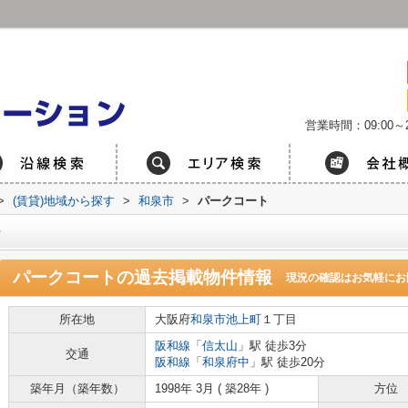
営業時間：09:00～2
>
(賃貸)地域から探す
>
和泉市
>
パークコート
ト
パークコート
の過去掲載物件情報
現況の確認はお気軽にお
所在地
大阪府
和泉市
池上町
１丁目
阪和線
「
信太山
」駅 徒歩3分
交通
阪和線
「
和泉府中
」駅 徒歩20分
築年月（築年数）
1998年 3月 ( 築28年 )
方位