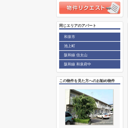
同じエリアのアパート
和泉市
池上町
阪和線 信太山
阪和線 和泉府中
この物件を見た方へのお勧め物件