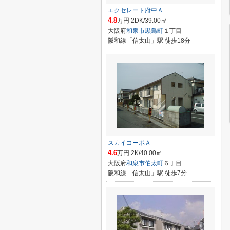
エクセレート府中Ａ
4.8
万円 2DK/39.00㎡
大阪府
和泉市
黒鳥町
１丁目
阪和線「信太山」駅 徒歩18分
スカイコーポＡ
4.6
万円 2K/40.00㎡
大阪府
和泉市
伯太町
６丁目
阪和線「信太山」駅 徒歩7分