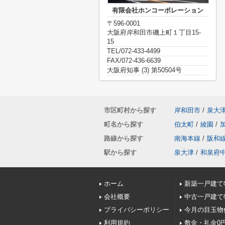
有限会社ホンコーポレーション
〒596-0001
大阪府岸和田市磯上町１丁目15-
15
TEL/072-433-4499
FAX/072-436-6639
大阪府知事 (3) 第50504号
市区町村から探す
岸和田市
/
泉大
町名から探す
伯太町
/
綾園
/
路線から探す
南海本線
/
阪和
駅から探す
泉大津
/
和泉府
ホーム
新築一戸建て
会社概要
中古一戸建て
プライバシーポリシー
今月の目玉物
利用規約
敷金・礼金0