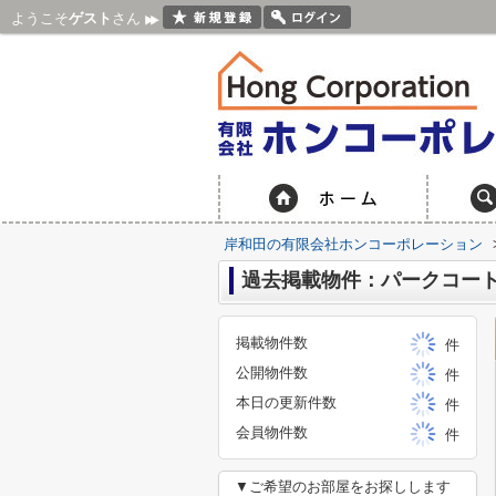
ようこそ
ゲスト
さん
岸和田の有限会社ホンコーポレーション
過去掲載物件：パークコー
掲載物件数
件
公開物件数
件
本日の更新件数
件
会員物件数
件
▼ご希望のお部屋をお探しします