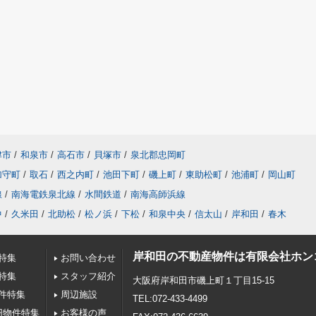
津市
/
和泉市
/
高石市
/
貝塚市
/
泉北郡忠岡町
加守町
/
取石
/
西之内町
/
池田下町
/
磯上町
/
東助松町
/
池浦町
/
岡山町
線
/
南海電鉄泉北線
/
水間鉄道
/
南海高師浜線
中
/
久米田
/
北助松
/
松ノ浜
/
下松
/
和泉中央
/
信太山
/
岸和田
/
春木
岸和田の不動産物件は有限会社ホン
特集
お問い合わせ
特集
スタッフ紹介
大阪府岸和田市磯上町１丁目15-15
件特集
周辺施設
TEL:072-433-4499
円物件特集
お客様の声