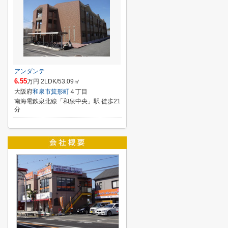
アンダンテ
6.55
万円 2LDK/53.09㎡
大阪府
和泉市
箕形町
４丁目
南海電鉄泉北線「和泉中央」駅 徒歩21
分