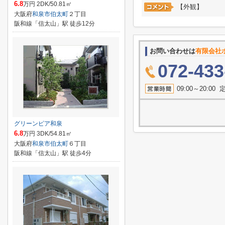
6.8
万円 2DK/50.81㎡
【外観】
大阪府
和泉市
伯太町
２丁目
阪和線「信太山」駅 徒歩12分
お問い合わせは
有限会社
072-433
09:00～20:
グリーンピア和泉
6.8
万円 3DK/54.81㎡
大阪府
和泉市
伯太町
６丁目
阪和線「信太山」駅 徒歩4分