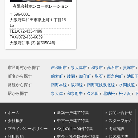
有限会社ホンコーポレーション
〒596-0001
大阪府岸和田市磯上町１丁目15-
15
TEL/072-433-4499
FAX/072-436-6639
大阪府知事 (3) 第50504号
市区町村から探す
岸和田市
/
泉大津市
/
和泉市
/
高石市
/
貝塚市
/
町名から探す
伯太町
/
綾園
/
加守町
/
取石
/
西之内町
/
池田
路線から探す
南海本線
/
阪和線
/
南海電鉄泉北線
/
水間鉄道
/
駅から探す
泉大津
/
和泉府中
/
久米田
/
北助松
/
松ノ浜
/
ホーム
新築一戸建て特集
お問い合わせ
会社概要
中古一戸建て特集
スタッフ紹介
プライバシーポリシー
今月の目玉物件特集
周辺施設
利用規約
敷金・礼金0円物件特集
お客様の声