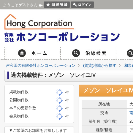
ようこそ
ゲスト
さん
岸和田の有限会社ホンコーポレーション
>
(賃貸)地域から探す
>
和泉
過去掲載物件：メゾン ソレイユⅣ
メゾン ソレイユ
掲載物件数
件
公開物件数
件
所在地
本日の更新件数
件
交通
会員物件数
件
築年月（築年数）
2
種別/構造
ア
▼ご希望のお部屋をお探しします