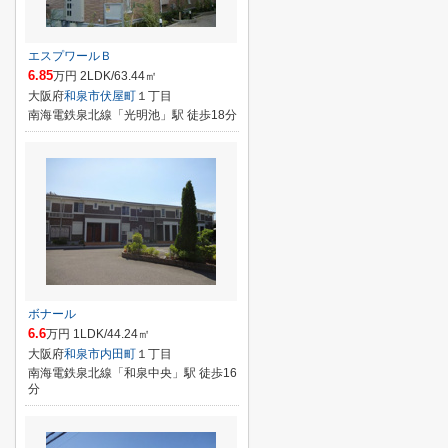
エスプワールＢ
6.85
万円 2LDK/63.44㎡
大阪府
和泉市
伏屋町
１丁目
南海電鉄泉北線「光明池」駅 徒歩18分
ボナール
6.6
万円 1LDK/44.24㎡
大阪府
和泉市
内田町
１丁目
南海電鉄泉北線「和泉中央」駅 徒歩16
分