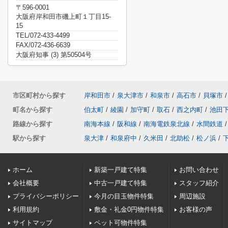
〒596-0001
大阪府岸和田市磯上町１丁目15-
15
TEL/072-433-4499
FAX/072-436-6639
大阪府知事 (3) 第50504号
市区町村から探す
岸和田市
/
泉大津市
/
和泉市
/
高石市
/
貝塚市
/
町名から探す
伯太町
/
綾園
/
加守町
/
取石
/
西之内町
/
池田
路線から探す
南海本線
/
阪和線
/
南海電鉄泉北線
/
水間鉄道
/
駅から探す
泉大津
/
和泉府中
/
久米田
/
北助松
/
松ノ浜
/
ホーム
新築一戸建て特集
お問い合わせ
会社概要
中古一戸建て特集
スタッフ紹介
プライバシーポリシー
今月の目玉物件特集
周辺施設
利用規約
敷金・礼金0円物件特集
お客様の声
サイトマップ
ペット可物件特集