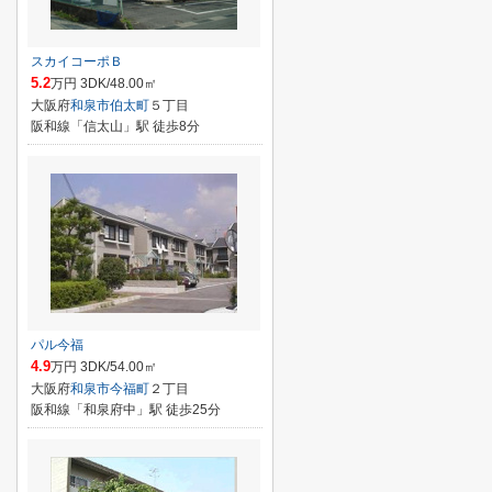
スカイコーポＢ
5.2
万円 3DK/48.00㎡
大阪府
和泉市
伯太町
５丁目
阪和線「信太山」駅 徒歩8分
パル今福
4.9
万円 3DK/54.00㎡
大阪府
和泉市
今福町
２丁目
阪和線「和泉府中」駅 徒歩25分