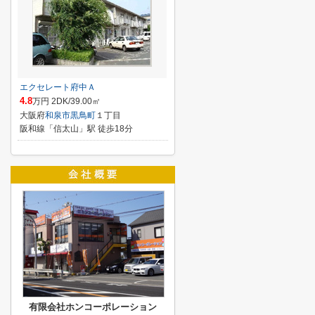
エクセレート府中Ａ
4.8
万円 2DK/39.00㎡
大阪府
和泉市
黒鳥町
１丁目
阪和線「信太山」駅 徒歩18分
有限会社ホンコーポレーション