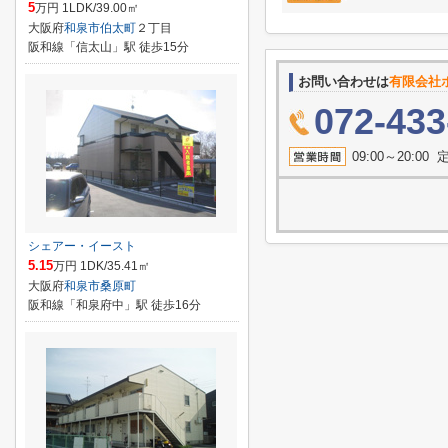
5
万円 1LDK/39.00㎡
大阪府
和泉市
伯太町
２丁目
阪和線「信太山」駅 徒歩15分
お問い合わせは
有限会社
072-433
09:00～20:
シェアー・イースト
5.15
万円 1DK/35.41㎡
大阪府
和泉市
桑原町
阪和線「和泉府中」駅 徒歩16分