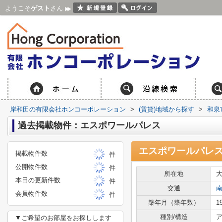
ようこそ
ゲスト
さん
岸和田の有限会社ホンコーポレーション
>
(賃貸)地域から探す
>
和泉
過去掲載物件：エスポワールパレス
エスポワールパレ
掲載物件数
件
公開物件数
件
所在地
本日の更新件数
件
交通
会員物件数
件
築年月（築年数）
1
種別/構造
ア
▼ご希望のお部屋をお探しします