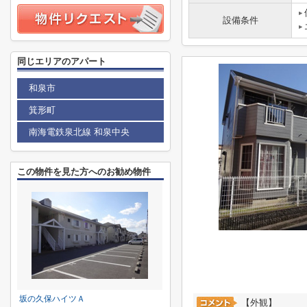
設備条件
同じエリアのアパート
和泉市
箕形町
南海電鉄泉北線 和泉中央
この物件を見た方へのお勧め物件
坂の久保ハイツＡ
【外観】