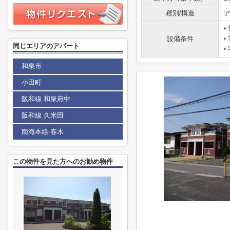
種別/構造
ア
設備条件
同じエリアのアパート
和泉市
小田町
阪和線 和泉府中
阪和線 久米田
南海本線 春木
この物件を見た方へのお勧め物件