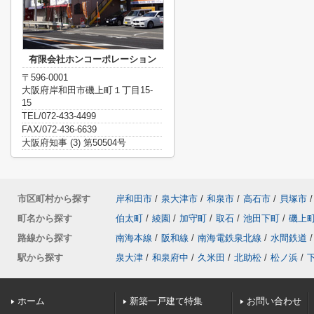
有限会社ホンコーポレーション
〒596-0001
大阪府岸和田市磯上町１丁目15-
15
TEL/072-433-4499
FAX/072-436-6639
大阪府知事 (3) 第50504号
市区町村から探す
岸和田市
/
泉大津市
/
和泉市
/
高石市
/
貝塚市
/
町名から探す
伯太町
/
綾園
/
加守町
/
取石
/
池田下町
/
磯上
路線から探す
南海本線
/
阪和線
/
南海電鉄泉北線
/
水間鉄道
/
駅から探す
泉大津
/
和泉府中
/
久米田
/
北助松
/
松ノ浜
/
ホーム
新築一戸建て特集
お問い合わせ