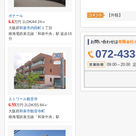
【外観】
ボナール
6.6
万円 1LDK/44.24㎡
大阪府
和泉市
内田町
１丁目
南海電鉄泉北線「和泉中央」駅 徒歩16
分
お問い合わせは
有限会社
072-433
09:00～20:
エトワール観音寺
6.55
万円 2LDK/55.84㎡
大阪府
和泉市
観音寺町
南海電鉄泉北線「和泉中央」駅