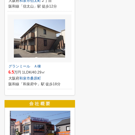
大阪府
和泉市
伯太町
２丁目
阪和線「信太山」駅 徒歩12分
グランミール Ａ棟
6.5
万円 1LDK/40.29㎡
大阪府
和泉市
桑原町
阪和線「和泉府中」駅 徒歩18分