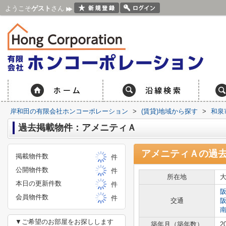
ようこそ
ゲスト
さん
岸和田の有限会社ホンコーポレーション
>
(賃貸)地域から探す
>
和泉
過去掲載物件：アメニティＡ
アメニティＡ
の過
掲載物件数
件
公開物件数
件
所在地
本日の更新件数
件
会員物件数
件
交通
▼ご希望のお部屋をお探しします
築年月（築年数）
2