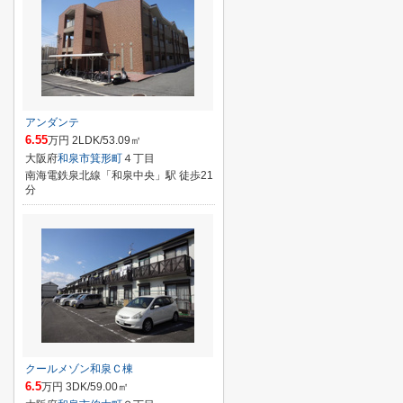
アンダンテ
6.55
万円 2LDK/53.09㎡
大阪府
和泉市
箕形町
４丁目
南海電鉄泉北線「和泉中央」駅 徒歩21
分
クールメゾン和泉Ｃ棟
6.5
万円 3DK/59.00㎡