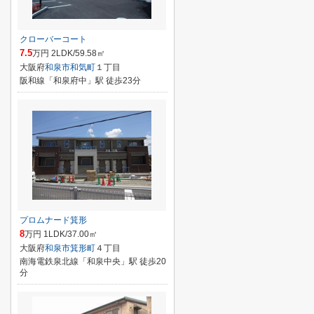
クローバーコート
7.5
万円 2LDK/59.58㎡
大阪府
和泉市
和気町
１丁目
阪和線「和泉府中」駅 徒歩23分
プロムナード箕形
8
万円 1LDK/37.00㎡
大阪府
和泉市
箕形町
４丁目
南海電鉄泉北線「和泉中央」駅 徒歩20
分