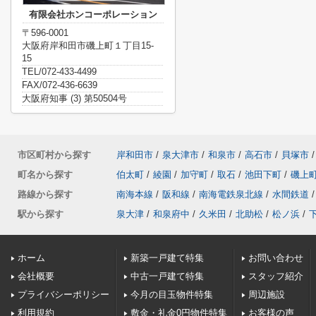
有限会社ホンコーポレーション
〒596-0001
大阪府岸和田市磯上町１丁目15-
15
TEL/072-433-4499
FAX/072-436-6639
大阪府知事 (3) 第50504号
市区町村から探す
岸和田市
/
泉大津市
/
和泉市
/
高石市
/
貝塚市
/
町名から探す
伯太町
/
綾園
/
加守町
/
取石
/
池田下町
/
磯上
路線から探す
南海本線
/
阪和線
/
南海電鉄泉北線
/
水間鉄道
/
駅から探す
泉大津
/
和泉府中
/
久米田
/
北助松
/
松ノ浜
/
ホーム
新築一戸建て特集
お問い合わせ
会社概要
中古一戸建て特集
スタッフ紹介
プライバシーポリシー
今月の目玉物件特集
周辺施設
利用規約
敷金・礼金0円物件特集
お客様の声