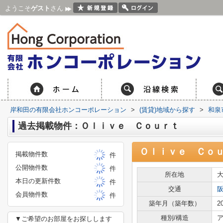
ようこそ
ゲスト
さん
岸和田の有限会社ホンコーポレーション
>
(賃貸)地域から探す
>
和泉
過去掲載物件：Ｏｌｉｖｅ Ｃｏｕｒｔ
Ｏｌｉｖｅ Ｃｏ
掲載物件数
件
公開物件数
件
所在地
本日の更新件数
件
交通
会員物件数
件
築年月（築年数）
2
種別/構造
ア
▼ご希望のお部屋をお探しします