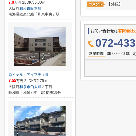
7.8
万円 2LDK/55.00㎡
【外観】
大阪府
和泉市
阪本町
南海電鉄泉北線「和泉中央」駅
お問い合わせは
有限会社
072-433
09:00～20:
ロイヤル・アイフティⅢ
7.55
万円 2LDK/72.75㎡
大阪府
和泉市
伯太町
２丁目
阪和線「和泉府中」駅 徒歩19分