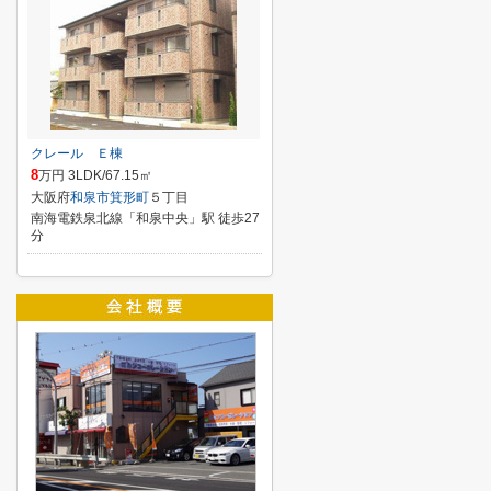
クレール Ｅ棟
8
万円 3LDK/67.15㎡
大阪府
和泉市
箕形町
５丁目
南海電鉄泉北線「和泉中央」駅 徒歩27
分