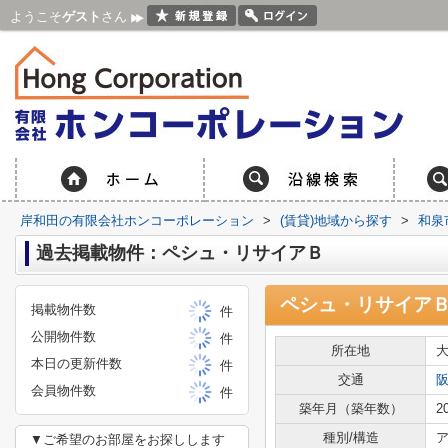
ようこそ
ゲスト
さん
岸和田の有限会社ホンコーポレーション
>
(賃貸)地域から探す
>
和泉
過去掲載物件：ペシュ・リサイアＢ
ペシュ・リサイア
掲載物件数
件
公開物件数
件
所在地
本日の更新件数
件
交通
会員物件数
件
築年月（築年数）
2
種別/構造
ア
▼ご希望のお部屋をお探しします