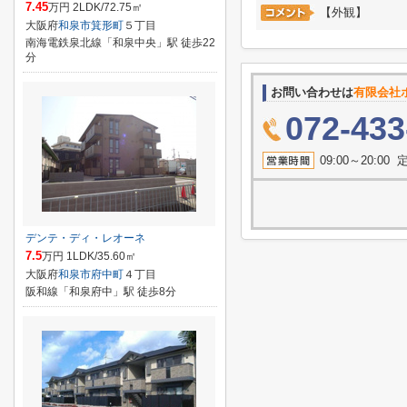
7.45
万円 2LDK/72.75㎡
【外観】
大阪府
和泉市
箕形町
５丁目
南海電鉄泉北線「和泉中央」駅 徒歩22
分
お問い合わせは
有限会社
072-433
09:00～20:
デンテ・ディ・レオーネ
7.5
万円 1LDK/35.60㎡
大阪府
和泉市
府中町
４丁目
阪和線「和泉府中」駅 徒歩8分