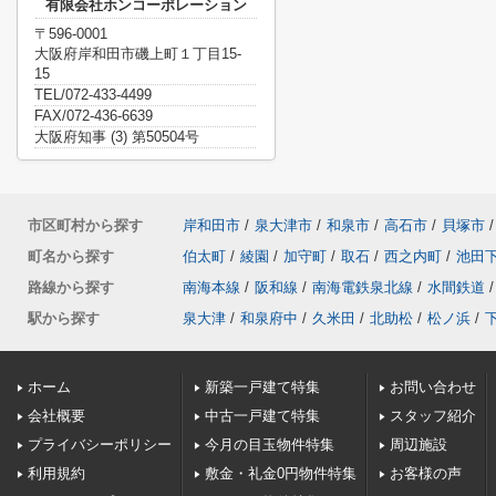
有限会社ホンコーポレーション
〒596-0001
大阪府岸和田市磯上町１丁目15-
15
TEL/072-433-4499
FAX/072-436-6639
大阪府知事 (3) 第50504号
市区町村から探す
岸和田市
/
泉大津市
/
和泉市
/
高石市
/
貝塚市
/
町名から探す
伯太町
/
綾園
/
加守町
/
取石
/
西之内町
/
池田
路線から探す
南海本線
/
阪和線
/
南海電鉄泉北線
/
水間鉄道
/
駅から探す
泉大津
/
和泉府中
/
久米田
/
北助松
/
松ノ浜
/
ホーム
新築一戸建て特集
お問い合わせ
会社概要
中古一戸建て特集
スタッフ紹介
プライバシーポリシー
今月の目玉物件特集
周辺施設
利用規約
敷金・礼金0円物件特集
お客様の声