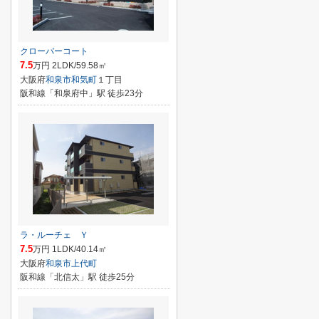
クローバーコート
7.5
万円 2LDK/59.58㎡
大阪府
和泉市
和気町
１丁目
阪和線「和泉府中」駅 徒歩23分
ラ・ルーチェ Ｙ
7.5
万円 1LDK/40.14㎡
大阪府
和泉市
上代町
阪和線「北信太」駅 徒歩25分