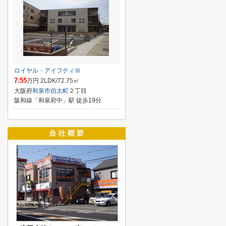
ロイヤル・アイフティⅢ
7.55
万円 2LDK/72.75㎡
大阪府
和泉市
伯太町
２丁目
阪和線「和泉府中」駅 徒歩19分