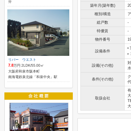
分
築年月(築年数)
2
種別/構造
ア
総戸数
-
特優賃
-
物件番号
1
設備条件
リバー ウエスト
7.8
設備(その他)
万円 2LDK/55.00㎡
大阪府和泉市阪本町
ク
南海電鉄泉北線「和泉中央」駅
条件(その他)
代
大
取扱会社
T
大