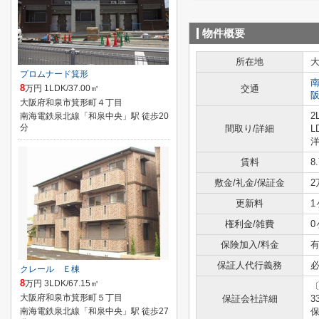
物件概要
所在地
プロムナード箕形
8
万円 1LDK/37.00㎡
交通
大阪府和泉市箕形町４丁目
2
南海電鉄泉北線「和泉中央」駅 徒歩20
分
間取り/詳細
L
洋
賃料
8
敷金/礼金/保証金
2
更新料
1
権利金/雑費
0
保険加入/料金
有
保証人代行義務
クレール Ｅ棟
8
万円 3LDK/67.15㎡
大阪府和泉市箕形町５丁目
保証会社詳細
3
南海電鉄泉北線「和泉中央」駅 徒歩27