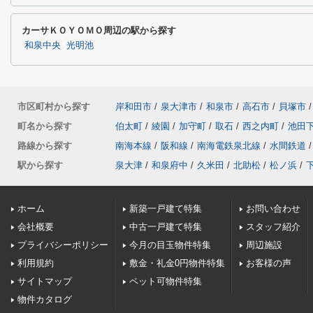
カーサＫＯＹＯＭＯ周辺の駅から探す
和泉中央
光明池
市区町村から探す
岸和田市
/
泉大津市
/
和泉市
/
高石市
/
貝塚市
/
町名から探す
伯太町
/
綾園
/
加守町
/
取石
/
西之内町
/
池田
路線から探す
南海本線
/
阪和線
/
南海電鉄泉北線
/
水間鉄道
/
駅から探す
泉大津
/
和泉府中
/
久米田
/
北助松
/
松ノ浜
/
ホーム
新築一戸建て特集
お問い合わせ
会社概要
中古一戸建て特集
スタッフ紹介
プライバシーポリシー
今月の目玉物件特集
周辺施設
利用規約
敷金・礼金0円物件特集
お客様の声
サイトマップ
ペット可物件特集
物件カタログ