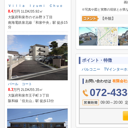
画
Ｖｉｌｌａ Ｉｚｕｍｉ Ｃｈｕｏ
※写真や図と実際の現状とが異
8.4
万円 1LDK/35.92㎡
大阪府和泉市のぞみ野３丁目
【外観】
南海電鉄泉北線「和泉中央」駅 徒歩15
分
ポイント・特徴
バルコニー
TVインターホ
お問い合わせは
有限会社
パール コート
072-433
8.3
万円 2LDK/55.35㎡
大阪府和泉市王子町３丁目
阪和線「信太山」駅 徒歩13分
09:00～20: