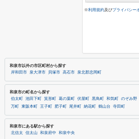
※
利用規約
及び
プライバシー
和泉市以外の市区町村から探す
岸和田市
泉大津市
貝塚市
高石市
泉北郡忠岡町
和泉市の町名から探す
伯太町
池田下町
箕形町
葛の葉町
伏屋町
黒鳥町
和気町
のぞみ野
万町
東阪本町
王子町
肥子町
尾井町
納花町
鶴山台
寺田町
和泉市にある駅から探す
北信太
信太山
和泉府中
和泉中央