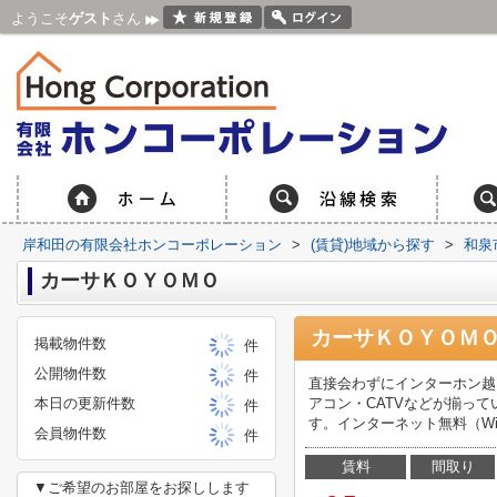
ようこそ
ゲスト
さん
岸和田の有限会社ホンコーポレーション
>
(賃貸)地域から探す
>
和泉
カーサＫＯＹＯＭＯ
カーサＫＯＹＯＭＯ
掲載物件数
件
公開物件数
件
直接会わずにインターホン越
本日の更新件数
アコン・CATVなどが揃っ
件
す。インターネット無料（Wi-
会員物件数
件
賃料
間取り
▼ご希望のお部屋をお探しします