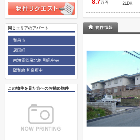
8.7
万円
2LDK
同じエリアのアパート
和泉市
唐国町
南海電鉄泉北線 和泉中央
阪和線 和泉府中
この物件を見た方へのお勧め物件