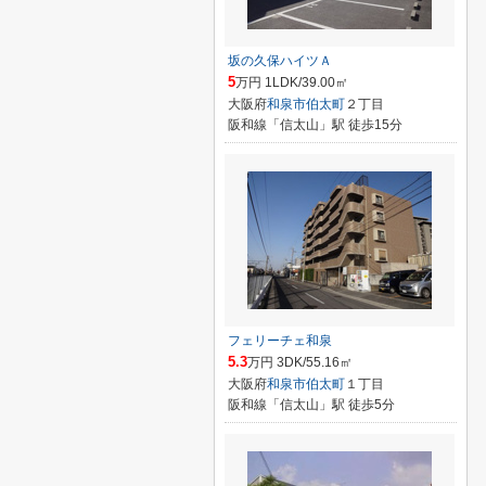
坂の久保ハイツＡ
5
万円 1LDK/39.00㎡
大阪府
和泉市
伯太町
２丁目
阪和線「信太山」駅 徒歩15分
フェリーチェ和泉
5.3
万円 3DK/55.16㎡
大阪府
和泉市
伯太町
１丁目
阪和線「信太山」駅 徒歩5分