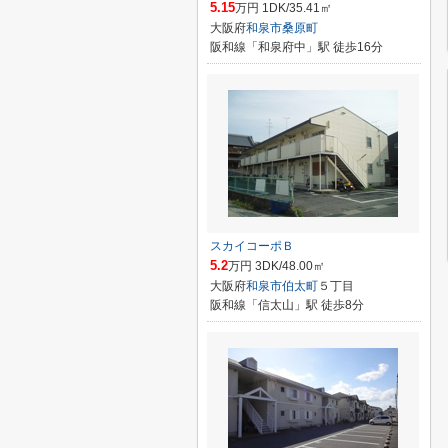
5.15
万円 1DK/35.41㎡
大阪府
和泉市
桑原町
阪和線「和泉府中」駅 徒歩16分
スカイコーポＢ
5.2
万円 3DK/48.00㎡
大阪府
和泉市
伯太町
５丁目
阪和線「信太山」駅 徒歩8分