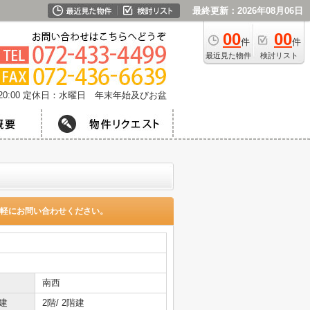
最終更新：2026年08月06日
00
00
件
件
最近見た物件
検討リスト
0:00
定休日：水曜日 年末年始及びお盆
軽にお問い合わせください。
南西
建
2階/ 2階建