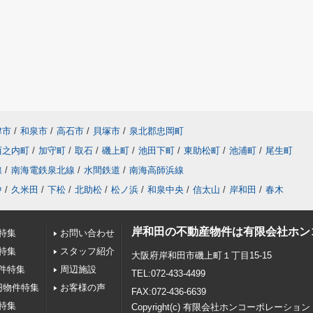
津市
/
和泉市
/
高石市
/
貝塚市
/
泉北郡忠岡町
西之内町
/
加守町
/
取石
/
磯上町
/
池田下町
/
東助松町
/
池浦町
/
尾生町
線
/
南海電鉄泉北線
/
水間鉄道
/
南海高師浜線
中
/
久米田
/
下松
/
北助松
/
松ノ浜
/
和泉中央
/
信太山
/
岸和田
/
春木
岸和田の不動産物件は有限会社ホン
特集
お問い合わせ
特集
スタッフ紹介
大阪府岸和田市磯上町１丁目15-15
件特集
周辺施設
TEL:072-433-4499
円物件特集
お客様の声
FAX:072-436-6639
特集
Copyright(c) 有限会社ホンコーポレーション