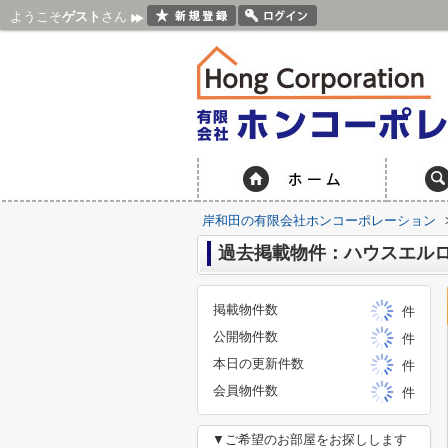
ようこそ
ゲスト
さん
岸和田の有限会社ホンコーポレーション
過去掲載物件：ハウスエル
掲載物件数
件
公開物件数
件
本日の更新件数
件
会員物件数
件
▼ご希望のお部屋をお探しします