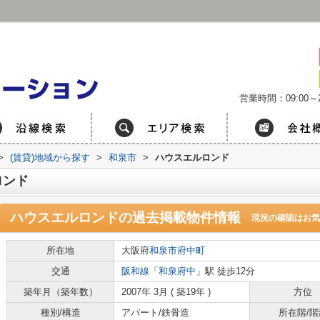
営業時間：09:00～2
>
(賃貸)地域から探す
>
和泉市
>
ハウスエルロンド
ロンド
ハウスエルロンド
の過去掲載物件情報
現況の確認はお気
所在地
大阪府
和泉市
府中町
交通
阪和線
「
和泉府中
」駅 徒歩12分
築年月（築年数）
2007年 3月 ( 築19年 )
方位
種別/構造
アパート/鉄骨造
所在階/階