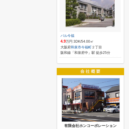
パル今福
4.9
万円 3DK/54.00㎡
大阪府
和泉市
今福町
２丁目
阪和線「和泉府中」駅 徒歩25分
有限会社ホンコーポレーション