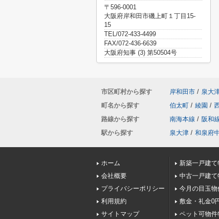
〒596-0001
大阪府岸和田市磯上町１丁目15-
15
TEL/072-433-4499
FAX/072-436-6639
大阪府知事 (3) 第50504号
市区町村から探す
岸和田市
/
泉大
町名から探す
伯太町
/
綾園
/
路線から探す
南海本線
/
阪和
駅から探す
泉大津
/
和泉府
ホーム
新築一戸建て
会社概要
中古一戸建て
プライバシーポリシー
今月の目玉物
利用規約
敷金・礼金0
サイトマップ
ペット可物件