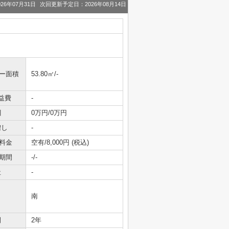
26年07月31日
次回更新予定日：2026年08月14日
ニー面積
53.80㎡/-
益費
-
引
0万円/0万円
増し
-
料金
空有/8,000円 (税込)
期間
-/-
社
-
南
間
2年