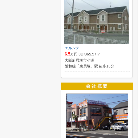
エルンテ
6.5
万円 3DK/65.57㎡
大阪府貝塚市小瀬
阪和線「東貝塚」駅 徒歩13分