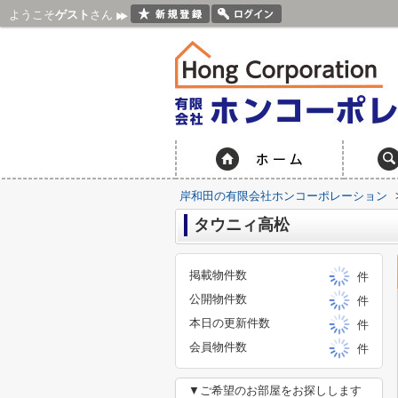
ようこそ
ゲスト
さん
岸和田の有限会社ホンコーポレーション
タウニィ高松
掲載物件数
件
公開物件数
件
本日の更新件数
件
会員物件数
件
▼ご希望のお部屋をお探しします