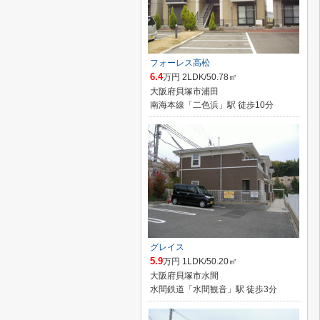
フォーレス高松
6.4
万円 2LDK/50.78㎡
大阪府貝塚市浦田
南海本線「二色浜」駅 徒歩10分
グレイス
5.9
万円 1LDK/50.20㎡
大阪府貝塚市水間
水間鉄道「水間観音」駅 徒歩3分