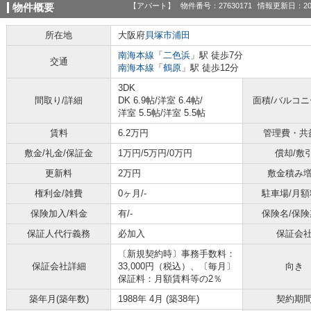
【アパート】
物件番号：27630171
情報更新日：20
物件概要
所在地
大阪府
貝塚市
浦田
南海本線
「
二色浜
」駅 徒歩7分
交通
南海本線
「
鶴原
」駅 徒歩12分
3DK
間取り/詳細
DK 6.9帖
/
洋室 6.4帖
/
面積/バルコ
洋室 5.5帖
/
洋室 5.5帖
賃料
6.2万円
管理費・共
敷金/礼金/保証金
1万円/5万円/0万円
償却/敷
更新料
2万円
敷金積み
権利金/雑費
0ヶ月/-
駐車場/月額
保険加入/料金
有/-
保険名/保険
保証人代行義務
必加入
保証会
〔新規契約時〕事務手数料：
保証会社詳細
33,000円（税込）、〔毎月〕
向き
保証料：月額賃料等の2％
築年月(築年数)
1988年 4月 (築38年)
契約期