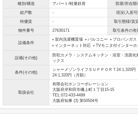
種別/構造
アパート/軽量鉄骨
部屋/所在階
総戸数
-
現況/入居可
特優賃
-
取引態様/賃
物件番号
27630171
取引条件の有
室内洗濯機置場
バルコニー
プロパンガス
設備条件
インターネット対応
TVモニタ付インターホ
防犯カメラ・システムキッチン・浴室・洗面化
設備(その他)
ックス
シャーメゾンライフＳＵＰＰＯＲＴ24:1,32
条件(その他)
24:1,320円（月額）
有限会社ホンコーポレーション
大阪府岸和田市磯上町１丁目15-15
取扱会社
TEL:072-433-4499
大阪府知事 (3) 第50504号