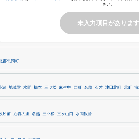
さい。
未入力項目がありま
北郡忠岡町
小瀬
地藏堂
水間
橋本
三ツ松
麻生中
西町
名越
石才
津田北町
北町
海
役所前
近義の里
名越
三ツ松
三ヶ山口
水間観音