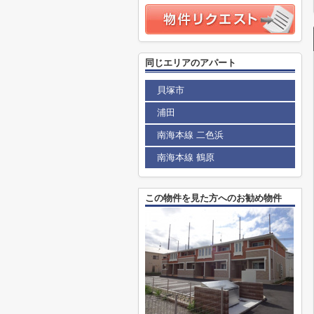
同じエリアのアパート
貝塚市
浦田
南海本線 二色浜
南海本線 鶴原
この物件を見た方へのお勧め物件