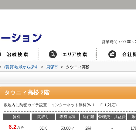
営業時間：09:00～2
>
(賃貸)地域から探す
>
貝塚市
>
タウニィ高松
タウニィ高松 2階
敷地内に防犯カメラ設置！インターネット無料(Ｗｉ－Ｆｉ対応)
賃料
間取り
専有面積
所在階
管理費・共益費
敷
6.2
万円
3DK
53.80㎡
2階
-
1