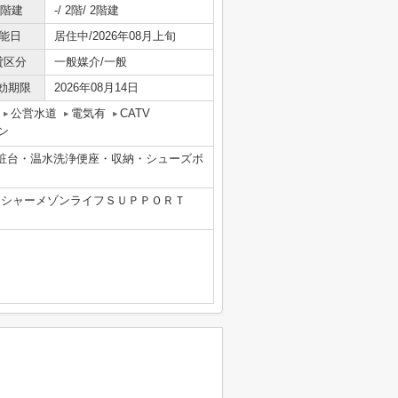
/階建
-/ 2階/ 2階建
能日
居住中/2026年08月上旬
貸区分
一般媒介/一般
効期限
2026年08月14日
公営水道
電気有
CATV
ン
粧台・温水洗浄便座・収納・シューズボ
0円 シャーメゾンライフＳＵＰＰＯＲＴ