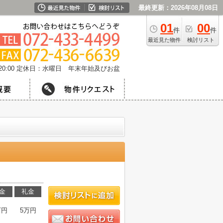
最終更新：2026年08月08日
01
00
件
件
最近見た物件
検討リスト
0:00
定休日：水曜日 年末年始及びお盆
金
礼金
万円
5万円