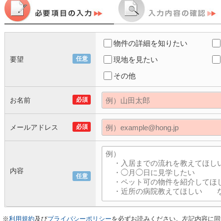
物件の詳細を知りたい
要望
任意
現地を見たい
その他
お名前
必須
メールアドレス
必須
内容
任意
※
利用規約
及び
プライバシーポリシー
を必ずお読みください。左記内容に同