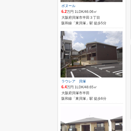
ボヌール
6.2
万円 1LDK/46.06㎡
大阪府貝塚市半田３丁目
阪和線「東貝塚」駅 徒歩5分
ラウレア 貝塚
6.4
万円 1LDK/48.65㎡
大阪府貝塚市半田
阪和線「東貝塚」駅 徒歩6分