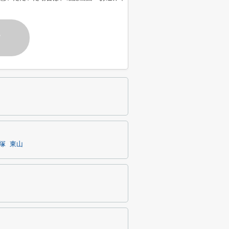
す
塚
東山