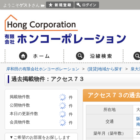
ようこそ
ゲスト
さん
岸和田の有限会社ホンコーポレーション
>
(賃貸)地域から探す
>
泉大
過去掲載物件：アクセス７３
アクセス７３
の過
掲載物件数
件
公開物件数
件
所在地
本日の更新件数
件
交通
会員物件数
件
築年月（築年数）
2
▼ご希望のお部屋をお探しします