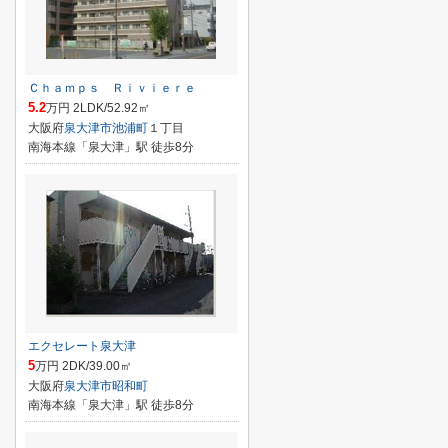
Ｃｈａｍｐｓ Ｒｉｖｉｅｒｅ
5.2
万円 2LDK/52.92㎡
大阪府
泉大津市
池浦町
１丁目
南海本線「泉大津」駅 徒歩8分
エクセレート泉大津
5
万円 2DK/39.00㎡
大阪府
泉大津市
昭和町
南海本線「泉大津」駅 徒歩8分