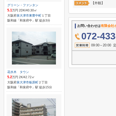
【外観】
グリーン・ファンタン
5.1
万円 2DK/40.30㎡
大阪府
泉大津市
東豊中町
１丁目
阪和線「和泉府中」駅 徒歩3分
お問い合わせは
有限会社
072-433
09:00～20:
花水木 タウン
5.2
万円 2K/42.72㎡
大阪府
泉大津市
板原町
２丁目
阪和線「和泉府中」駅 徒歩15分