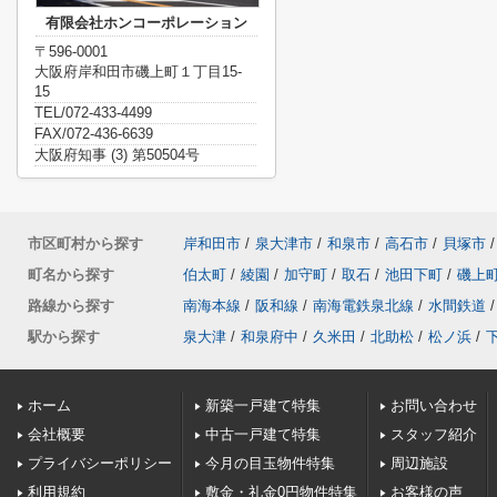
有限会社ホンコーポレーション
〒596-0001
大阪府岸和田市磯上町１丁目15-
15
TEL/072-433-4499
FAX/072-436-6639
大阪府知事 (3) 第50504号
市区町村から探す
岸和田市
/
泉大津市
/
和泉市
/
高石市
/
貝塚市
/
町名から探す
伯太町
/
綾園
/
加守町
/
取石
/
池田下町
/
磯上
路線から探す
南海本線
/
阪和線
/
南海電鉄泉北線
/
水間鉄道
/
駅から探す
泉大津
/
和泉府中
/
久米田
/
北助松
/
松ノ浜
/
ホーム
新築一戸建て特集
お問い合わせ
会社概要
中古一戸建て特集
スタッフ紹介
プライバシーポリシー
今月の目玉物件特集
周辺施設
利用規約
敷金・礼金0円物件特集
お客様の声