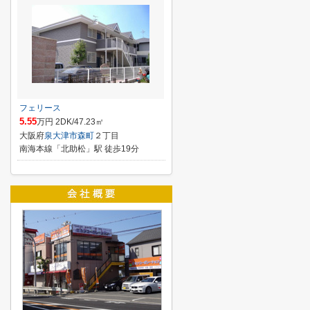
フェリース
5.55
万円 2DK/47.23㎡
大阪府
泉大津市
森町
２丁目
南海本線「北助松」駅 徒歩19分