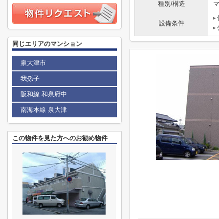
種別/構造
マ
設備条件
同じエリアのマンション
泉大津市
我孫子
阪和線 和泉府中
南海本線 泉大津
この物件を見た方へのお勧め物件