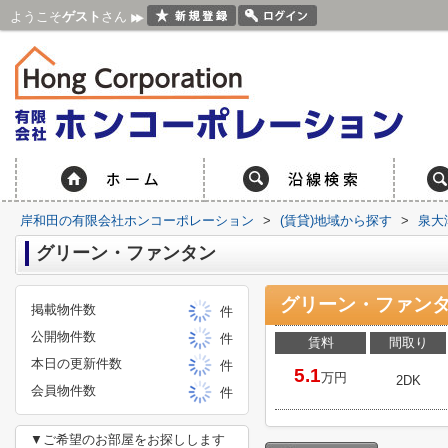
ようこそ
ゲスト
さん
岸和田の有限会社ホンコーポレーション
>
(賃貸)地域から探す
>
泉大
グリーン・ファンタン
グリーン・ファンタ
掲載物件数
件
公開物件数
件
賃料
間取り
本日の更新件数
件
5.1
万円
2DK
会員物件数
件
▼ご希望のお部屋をお探しします