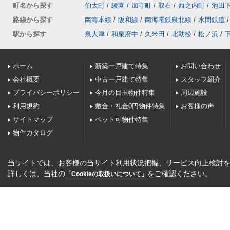
町名から探す
伯太町
/
綾園
/
加守町
/
取石
/
西之内町
/
池田
路線から探す
南海本線
/
阪和線
/
南海電鉄泉北線
/
水間鉄道
/
駅から探す
泉大津
/
和泉府中
/
久米田
/
北助松
/
松ノ浜
/
ホーム
新築一戸建て特集
お問い合わせ
会社概要
中古一戸建て特集
スタッフ紹介
プライバシーポリシー
今月の目玉物件特集
周辺施設
利用規約
敷金・礼金0円物件特集
お客様の声
サイトマップ
ペット可物件特集
物件カタログ
当サイトでは、お客様の当サイト利用状況把握、サービス向上検討を目
詳しくは、当社の
をご確認ください。
「Cookieの取扱いについて」