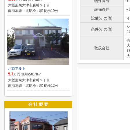
物件番号
1
大阪府泉大津市森町２丁目
設備条件
南海本線「北助松」駅 徒歩19分
設備(その他)
シ
条件(その他)
2
大
取扱会社
T
大
パロアルト
5.7
万円 3DK/50.78㎡
大阪府泉大津市森町２丁目
南海本線「北助松」駅 徒歩12分