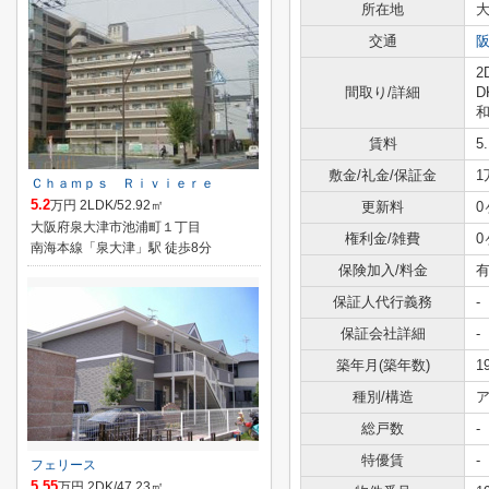
所在地
交通
2
間取り/詳細
D
和
賃料
5
敷金/礼金/保証金
1
Ｃｈａｍｐｓ Ｒｉｖｉｅｒｅ
5.2
万円 2LDK/52.92㎡
更新料
0
大阪府泉大津市池浦町１丁目
権利金/雑費
0
南海本線「泉大津」駅 徒歩8分
保険加入/料金
有
保証人代行義務
-
保証会社詳細
-
築年月(築年数)
1
種別/構造
ア
総戸数
-
特優賃
-
フェリース
5.55
万円 2DK/47.23㎡