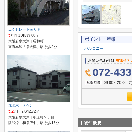
エクセレート泉大津
5
万円 2DK/39.00㎡
ポイント・特徴
大阪府泉大津市昭和町
南海本線「泉大津」駅 徒歩8分
バルコニー
お問い合わせは
有限会社
072-433
09:00～20:
花水木 タウン
5.2
万円 2K/42.72㎡
大阪府泉大津市板原町２丁目
物件概要
阪和線「和泉府中」駅 徒歩15分