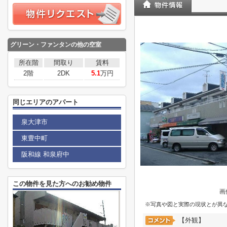
グリーン・ファンタンの他の空室
所在階
間取り
賃料
2階
2DK
5.1
万円
同じエリアのアパート
泉大津市
東豊中町
阪和線 和泉府中
この物件を見た方へのお勧め物件
画
※写真や図と実際の現状とが異
【外観】