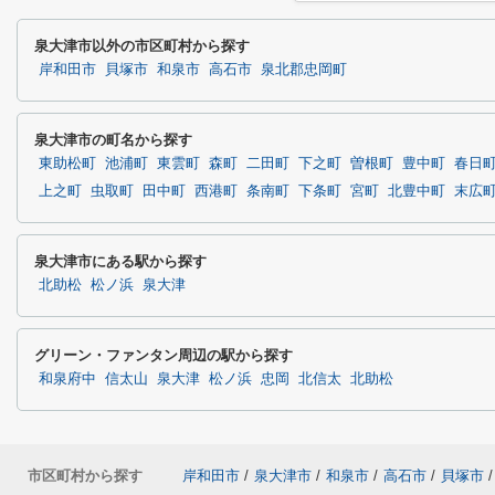
泉大津市以外の市区町村から探す
岸和田市
貝塚市
和泉市
高石市
泉北郡忠岡町
泉大津市の町名から探す
東助松町
池浦町
東雲町
森町
二田町
下之町
曽根町
豊中町
春日
上之町
虫取町
田中町
西港町
条南町
下条町
宮町
北豊中町
末広
泉大津市にある駅から探す
北助松
松ノ浜
泉大津
グリーン・ファンタン周辺の駅から探す
和泉府中
信太山
泉大津
松ノ浜
忠岡
北信太
北助松
市区町村から探す
岸和田市
/
泉大津市
/
和泉市
/
高石市
/
貝塚市
/