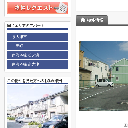
同じエリアのアパート
泉大津市
二田町
南海本線 松ノ浜
南海本線 泉大津
この物件を見た方へのお勧め物件
画