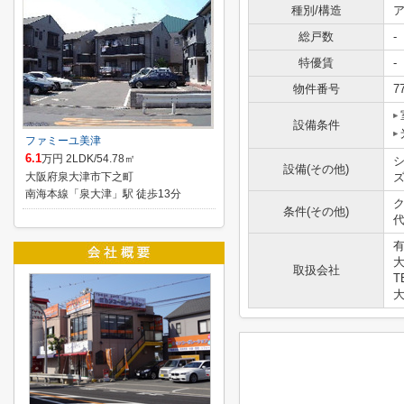
種別/構造
ア
総戸数
-
特優賃
-
物件番号
7
設備条件
ファミーユ美津
6.1
万円 2LDK/54.78㎡
設備(その他)
大阪府泉大津市下之町
南海本線「泉大津」駅 徒歩13分
ク
条件(その他)
代
大
取扱会社
T
大