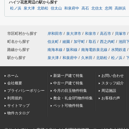
ハイツ花恵周辺の駅から探す
松ノ浜
泉大津
北助松
信太山
和泉府中
高石
北信太
忠岡
高師浜
市区町村から探す
岸和田市
/
泉大津市
/
和泉市
/
高石市
/
貝塚市
/
町名から探す
伯太町
/
綾園
/
加守町
/
取石
/
西之内町
/
池田
路線から探す
南海本線
/
阪和線
/
南海電鉄泉北線
/
水間鉄道
/
駅から探す
泉大津
/
和泉府中
/
久米田
/
北助松
/
松ノ浜
/
ホーム
新築一戸建て特集
お問い合わせ
会社概要
中古一戸建て特集
スタッフ紹介
プライバシーポリシー
今月の目玉物件特集
周辺施設
利用規約
敷金・礼金0円物件特集
お客様の声
サイトマップ
ペット可物件特集
物件カタログ