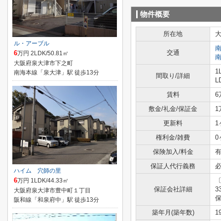
物件概要
所在地
ル・アーブル
交通
6
万円 2LDK/50.81㎡
大阪府泉大津市下之町
1
南海本線「泉大津」駅 徒歩13分
間取り/詳細
L
賃料
6
敷金/礼金/保証金
1
更新料
1
権利金/雑費
0
保険加入/料金
有
保証人代行義務
ハイム 穴師の里
6
万円 1LDK/44.33㎡
保証会社詳細
3
大阪府泉大津市豊中町１丁目
阪和線「和泉府中」駅 徒歩13分
築年月(築年数)
1