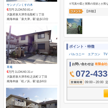
※写真や図と実際の現状とが異
サンメゾンくすの木
6
万円 2LDK/50.81㎡
【外観】
大阪府泉大津市虫取町１丁目
南海本線「泉大津」駅 徒歩13分
ポイント・特徴
バルコニー
エアコン
T
お問い合わせは
有限会社
草庵
072-433
6
万円 1LDK/40.31㎡
大阪府泉大津市松之浜町２丁目
南海本線「松ノ浜」駅 徒歩6分
09:00～20: