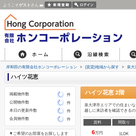
ようこそ
ゲスト
さん
岸和田の有限会社ホンコーポレーション
>
(賃貸)地域から探す
>
泉大
ハイツ花恵
ハイツ花恵 2階
掲載物件数
件
公開物件数
件
泉大津市エリアでの住まいな
本日の更新件数
越しに来訪者を確認できるの
件
会員物件数
件
賃料
間取り
6
万円
▼ご希望のお部屋をお探しします
1LDK