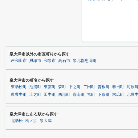
泉大津市以外の市区町村から探す
岸和田市
貝塚市
和泉市
高石市
泉北郡忠岡町
泉大津市の町名から探す
東助松町
池浦町
東雲町
森町
下之町
二田町
曽根町
春日町
河原
東豊中町
上之町
田中町
西港町
条南町
宮町
下条町
末広町
北豊
泉大津市にある駅から探す
北助松
松ノ浜
泉大津