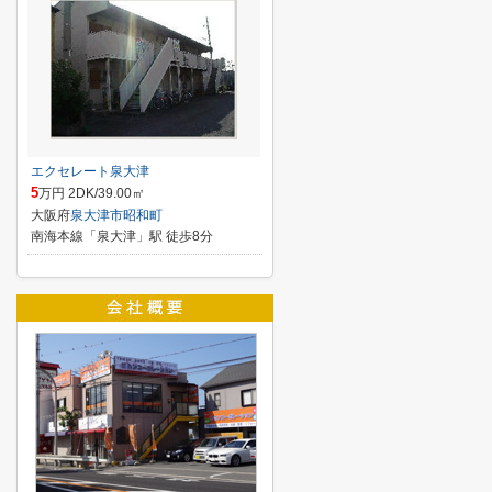
エクセレート泉大津
5
万円 2DK/39.00㎡
大阪府
泉大津市
昭和町
南海本線「泉大津」駅 徒歩8分