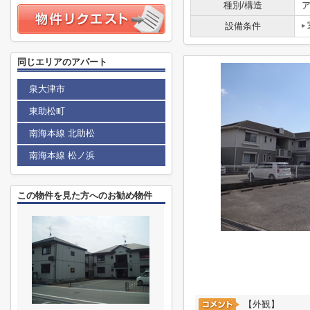
種別/構造
ア
設備条件
同じエリアのアパート
泉大津市
東助松町
南海本線 北助松
南海本線 松ノ浜
この物件を見た方へのお勧め物件
【外観】