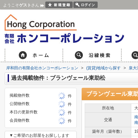
ようこそ
ゲスト
さん
岸和田の有限会社ホンコーポレーション
>
(賃貸)地域から探す
>
泉大
過去掲載物件：ブランヴェール東助松
ブランヴェール東
掲載物件数
件
公開物件数
件
所在地
本日の更新件数
件
交通
会員物件数
件
築年月（築年数）
1
▼ご希望のお部屋をお探しします