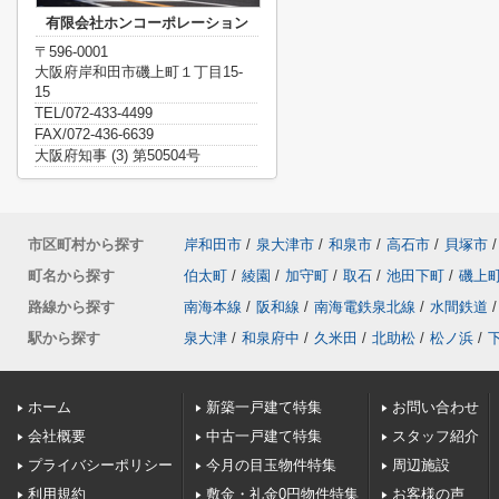
有限会社ホンコーポレーション
〒596-0001
大阪府岸和田市磯上町１丁目15-
15
TEL/072-433-4499
FAX/072-436-6639
大阪府知事 (3) 第50504号
市区町村から探す
岸和田市
/
泉大津市
/
和泉市
/
高石市
/
貝塚市
/
町名から探す
伯太町
/
綾園
/
加守町
/
取石
/
池田下町
/
磯上
路線から探す
南海本線
/
阪和線
/
南海電鉄泉北線
/
水間鉄道
/
駅から探す
泉大津
/
和泉府中
/
久米田
/
北助松
/
松ノ浜
/
ホーム
新築一戸建て特集
お問い合わせ
会社概要
中古一戸建て特集
スタッフ紹介
プライバシーポリシー
今月の目玉物件特集
周辺施設
利用規約
敷金・礼金0円物件特集
お客様の声