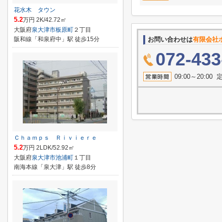
花水木 タウン
5.2
万円 2K/42.72㎡
大阪府
泉大津市
板原町
２丁目
阪和線「和泉府中」駅 徒歩15分
お問い合わせは
有限会社
072-433
09:00～20:
Ｃｈａｍｐｓ Ｒｉｖｉｅｒｅ
5.2
万円 2LDK/52.92㎡
大阪府
泉大津市
池浦町
１丁目
南海本線「泉大津」駅 徒歩8分