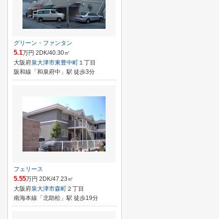
グリーン・ファンタン
5.1
万円 2DK/40.30㎡
大阪府
泉大津市
東豊中町
１丁目
阪和線「和泉府中」駅 徒歩3分
フェリース
5.55
万円 2DK/47.23㎡
大阪府
泉大津市
森町
２丁目
南海本線「北助松」駅 徒歩19分