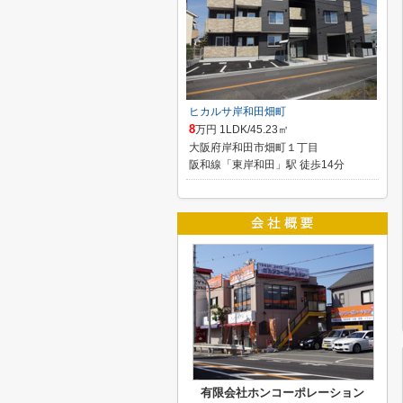
ヒカルサ岸和田畑町
8
万円 1LDK/45.23㎡
大阪府岸和田市畑町１丁目
阪和線「東岸和田」駅 徒歩14分
有限会社ホンコーポレーション