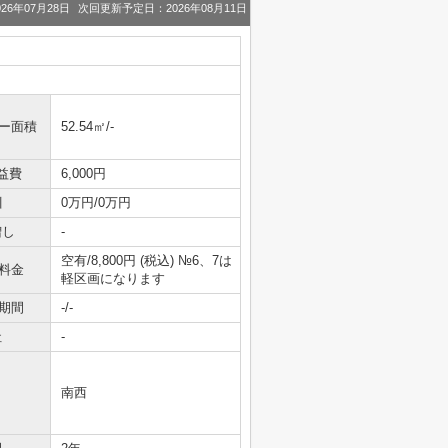
26年07月28日
次回更新予定日：2026年08月11日
ニー面積
52.54㎡/-
益費
6,000円
引
0万円/0万円
増し
-
空有/8,800円 (税込) №6、7は
料金
軽区画になります
期間
-/-
社
-
南西