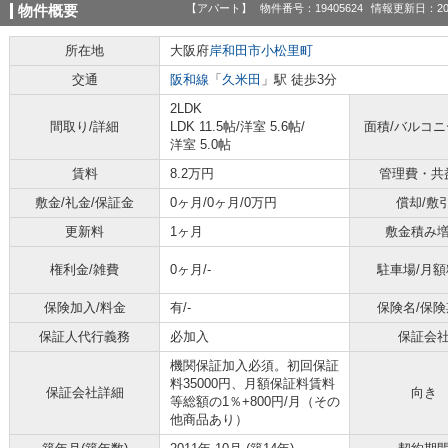
【アパート】
物件番号：19405624
情報更新日：20
物件概要
所在地
大阪府
岸和田市
小松里町
交通
阪和線
「
久米田
」駅 徒歩3分
2LDK
間取り/詳細
LDK 11.5帖
/
洋室 5.6帖
/
面積/バルコ
洋室 5.0帖
賃料
8.2万円
管理費・共
敷金/礼金/保証金
0ヶ月/0ヶ月/0万円
償却/敷
更新料
1ヶ月
敷金積み
権利金/雑費
0ヶ月/-
駐車場/月額
保険加入/料金
有/-
保険名/保険
保証人代行義務
必加入
保証会
機関保証加入必須。初回保証
料35000円、月額保証料賃料
保証会社詳細
向き
等総額の1％+800円/月（その
他商品あり）