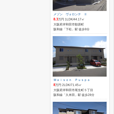
メゾン ヴォロンテ Ⅱ
8.3
万円 1LDK/44.17㎡
大阪府岸和田市額原町
阪和線「下松」駅 徒歩9分
Ｍａｉｓｏｎ Ｐｕｓｐａ
8
万円 2LDK/71.45㎡
大阪府岸和田市尾生町５丁目
阪和線「久米田」駅 徒歩28分