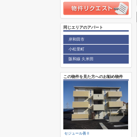
同じエリアのアパート
岸和田市
小松里町
阪和線 久米田
この物件を見た方へのお勧め物件
セジュール善Ⅱ