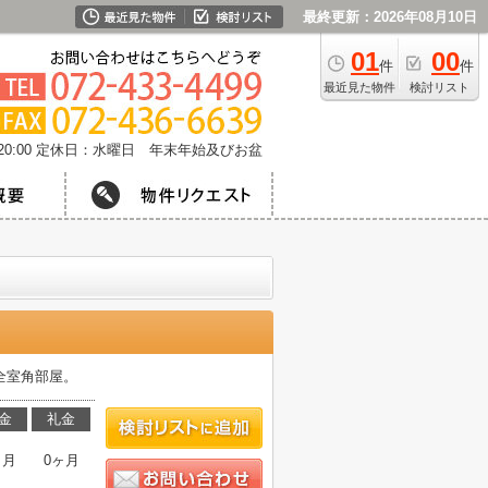
最終更新：2026年08月10日
01
00
件
件
最近見た物件
検討リスト
0:00
定休日：水曜日 年末年始及びお盆
全室角部屋。
金
礼金
ヶ月
0ヶ月