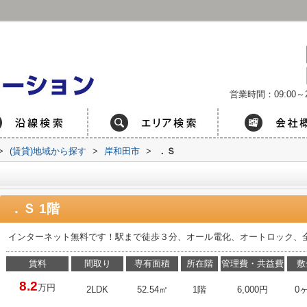
営業時間：09:00～2
>
(賃貸)地域から探す
>
岸和田市
>
．Ｓ
．Ｓ 1階
インターネット無料です！駅まで徒歩３分、オール電化、オートロック、
賃料
間取り
専有面積
所在階
管理費・共益費
敷
8.2
万円
2LDK
52.54㎡
1階
6,000円
0