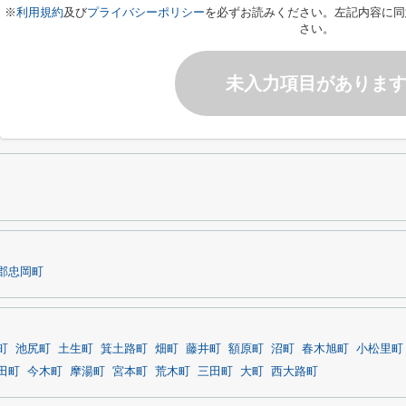
※
利用規約
及び
プライバシーポリシー
を必ずお読みください。左記内容に同
さい。
未入力項目がありま
郡忠岡町
町
池尻町
土生町
箕土路町
畑町
藤井町
額原町
沼町
春木旭町
小松里町
田町
今木町
摩湯町
宮本町
荒木町
三田町
大町
西大路町