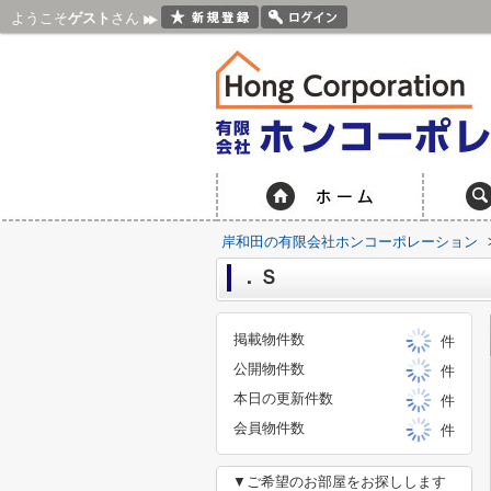
ようこそ
ゲスト
さん
岸和田の有限会社ホンコーポレーション
．Ｓ
掲載物件数
件
公開物件数
件
本日の更新件数
件
会員物件数
件
▼ご希望のお部屋をお探しします