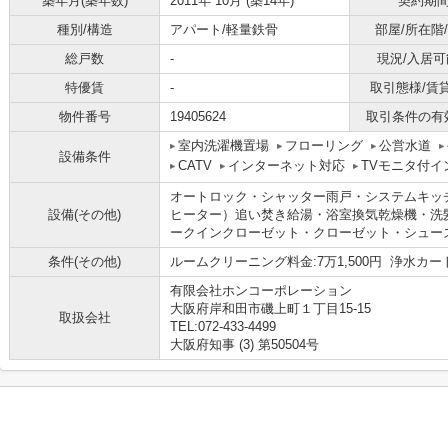
築年月(築年数)
2011年 10月 (築14年)
契約期
種別/構造
アパート/軽量鉄骨
部屋/所在階
総戸数
-
現況/入居可
特優賃
-
取引態様/賃
物件番号
19405624
取引条件の有
室内洗濯機置場
フローリング
公営水道
設備条件
CATV
インターネット対応
TVモニタ付イ
オートロック・シャッター雨戸・システムキッ
設備(その他)
ヒーター）追い焚き給湯・浴室換気乾燥機・洗
ークインクローゼット・クローゼット・シュー
条件(その他)
ルームクリーニング料金:7万1,500円 浄水カート
有限会社ホンコーポレーション
大阪府岸和田市磯上町１丁目15-15
取扱会社
TEL:072-433-4499
大阪府知事 (3) 第50504号