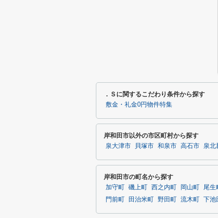
．Ｓに関するこだわり条件から探す
敷金・礼金0円物件特集
岸和田市以外の市区町村から探す
泉大津市
貝塚市
和泉市
高石市
泉北
岸和田市の町名から探す
加守町
磯上町
西之内町
岡山町
尾生
門前町
田治米町
野田町
流木町
下池