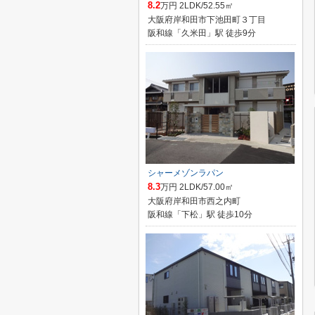
8.2
万円 2LDK/52.55㎡
大阪府岸和田市下池田町３丁目
阪和線「久米田」駅 徒歩9分
シャーメゾンラパン
8.3
万円 2LDK/57.00㎡
大阪府岸和田市西之内町
阪和線「下松」駅 徒歩10分