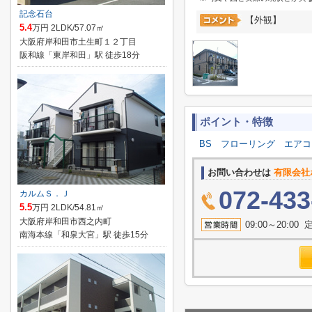
記念石台
【外観】
5.4
万円 2LDK/57.07㎡
大阪府岸和田市土生町１２丁目
阪和線「東岸和田」駅 徒歩18分
ポイント・特徴
BS
フローリング
エアコ
お問い合わせは
有限会社
072-433
カルムＳ．Ｊ
5.5
万円 2LDK/54.81㎡
大阪府岸和田市西之内町
09:00～20:
南海本線「和泉大宮」駅 徒歩15分