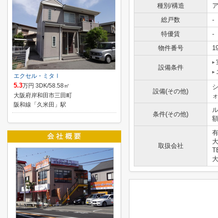
種別/構造
ア
総戸数
-
特優賃
-
物件番号
1
設備条件
エクセル・ミタⅠ
5.3
万円 3DK/58.58㎡
設備(その他)
大阪府岸和田市三田町
阪和線「久米田」駅
ル
条件(その他)
大
取扱会社
T
大