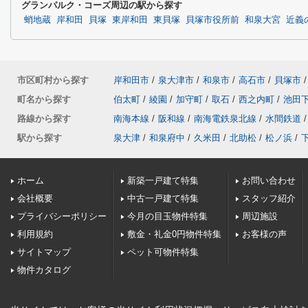
グランパルク・コーズ周辺の駅から探す
蛸地蔵
岸和田
貝塚
東岸和田
東貝塚
貝塚市役所前
和泉大宮
近義
市区町村から探す
岸和田市
/
泉大津市
/
和泉市
/
高石市
/
貝塚市
/
町名から探す
伯太町
/
綾園
/
加守町
/
取石
/
西之内町
/
池田
路線から探す
南海本線
/
阪和線
/
南海電鉄泉北線
/
水間鉄道
/
駅から探す
泉大津
/
和泉府中
/
久米田
/
北助松
/
松ノ浜
/
ホーム
新築一戸建て特集
お問い合わせ
会社概要
中古一戸建て特集
スタッフ紹介
プライバシーポリシー
今月の目玉物件特集
周辺施設
利用規約
敷金・礼金0円物件特集
お客様の声
サイトマップ
ペット可物件特集
物件カタログ