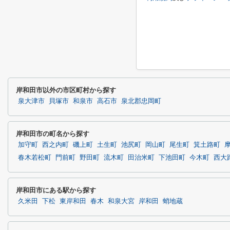
岸和田市以外の市区町村から探す
泉大津市
貝塚市
和泉市
高石市
泉北郡忠岡町
岸和田市の町名から探す
加守町
西之内町
磯上町
土生町
池尻町
岡山町
尾生町
箕土路町
春木若松町
門前町
野田町
流木町
田治米町
下池田町
今木町
西大
岸和田市にある駅から探す
久米田
下松
東岸和田
春木
和泉大宮
岸和田
蛸地蔵