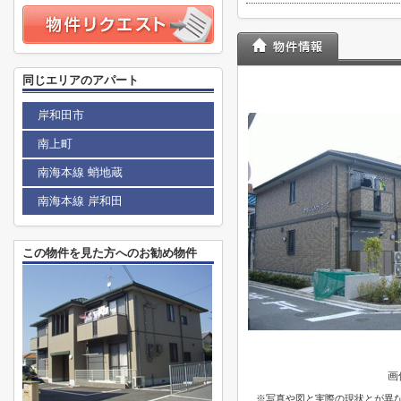
同じエリアのアパート
岸和田市
南上町
南海本線 蛸地蔵
南海本線 岸和田
この物件を見た方へのお勧め物件
画
※写真や図と実際の現状とが異