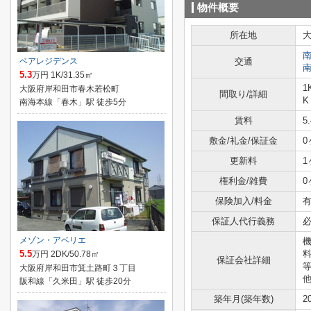
物件概要
所在地
ベアレジデンス
交通
5.3
万円 1K/31.35㎡
1
大阪府岸和田市春木若松町
間取り/詳細
K
南海本線「春木」駅 徒歩5分
賃料
5
敷金/礼金/保証金
0
更新料
1
権利金/雑費
0
保険加入/料金
有
保証人代行義務
メゾン・アベリエ
5.5
料
万円 2DK/50.78㎡
保証会社詳細
等
大阪府岸和田市箕土路町３丁目
阪和線「久米田」駅 徒歩20分
築年月(築年数)
2