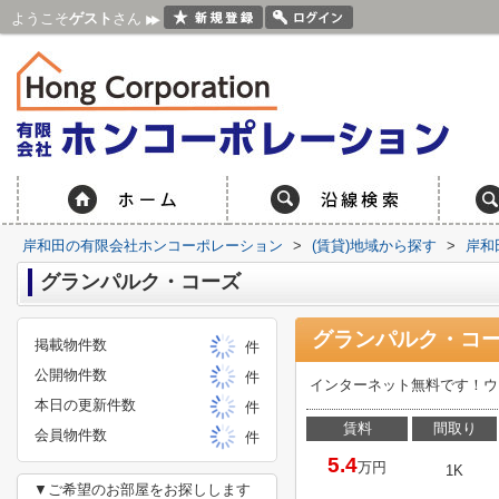
ようこそ
ゲスト
さん
岸和田の有限会社ホンコーポレーション
>
(賃貸)地域から探す
>
岸和
グランパルク・コーズ
グランパルク・コー
掲載物件数
件
公開物件数
件
インターネット無料です！ウ
本日の更新件数
件
賃料
間取り
会員物件数
件
5.4
万円
1K
▼ご希望のお部屋をお探しします