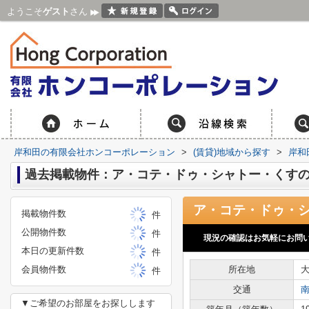
ようこそ
ゲスト
さん
岸和田の有限会社ホンコーポレーション
>
(賃貸)地域から探す
>
岸和
過去掲載物件：ア・コテ・ドゥ・シャトー・くす
掲載物件数
件
公開物件数
件
現況の確認はお気軽にお問
本日の更新件数
件
会員物件数
所在地
件
交通
▼ご希望のお部屋をお探しします