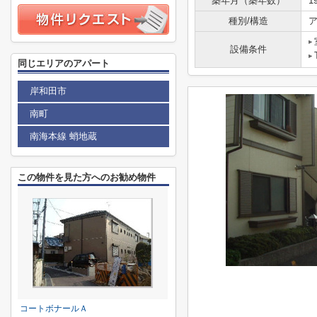
築年月（築年数）
1
種別/構造
ア
設備条件
同じエリアのアパート
岸和田市
南町
南海本線 蛸地蔵
この物件を見た方へのお勧め物件
コートボナールＡ