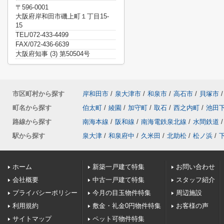
〒596-0001
大阪府岸和田市磯上町１丁目15-
15
TEL/072-433-4499
FAX/072-436-6639
大阪府知事 (3) 第50504号
市区町村から探す
岸和田市
/
泉大津市
/
和泉市
/
高石市
/
貝塚市
/
町名から探す
伯太町
/
綾園
/
加守町
/
取石
/
西之内町
/
池田
路線から探す
南海本線
/
阪和線
/
南海電鉄泉北線
/
水間鉄道
/
駅から探す
泉大津
/
和泉府中
/
久米田
/
北助松
/
松ノ浜
/
ホーム
新築一戸建て特集
お問い合わせ
会社概要
中古一戸建て特集
スタッフ紹介
プライバシーポリシー
今月の目玉物件特集
周辺施設
利用規約
敷金・礼金0円物件特集
お客様の声
サイトマップ
ペット可物件特集