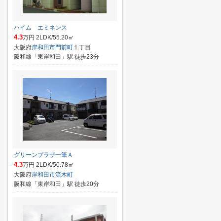
ハイム エミネンス
4.3
万円 2LDK/55.20㎡
大阪府
岸和田市
門前町
１丁目
阪和線「東岸和田」駅 徒歩23分
グリーンプラザ一筆Ａ
4.3
万円 2LDK/50.78㎡
大阪府
岸和田市
流木町
阪和線「東岸和田」駅 徒歩20分