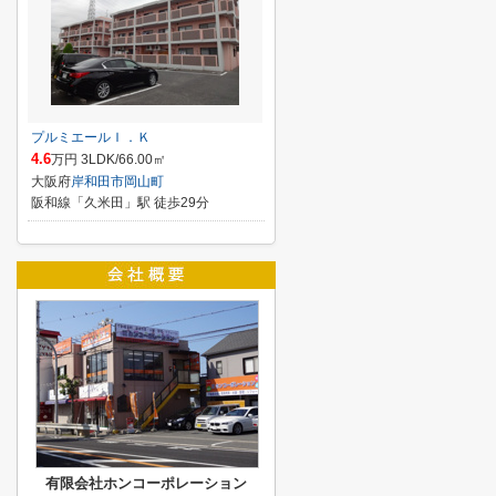
プルミエールＩ．Ｋ
4.6
万円 3LDK/66.00㎡
大阪府
岸和田市
岡山町
阪和線「久米田」駅 徒歩29分
有限会社ホンコーポレーション