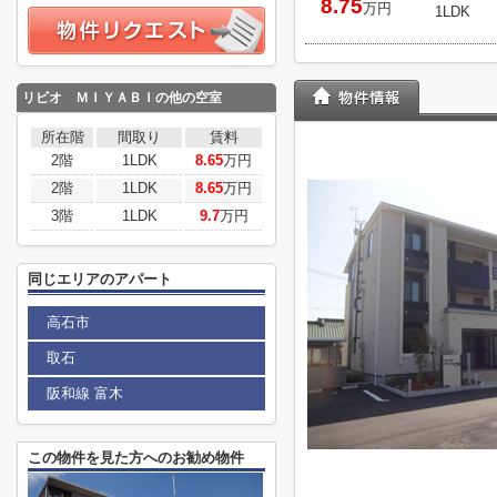
8.75
万円
1LDK
リビオ ＭＩＹＡＢＩの他の空室
所在階
間取り
賃料
2階
1LDK
8.65
万円
2階
1LDK
8.65
万円
3階
1LDK
9.7
万円
同じエリアのアパート
高石市
取石
阪和線 富木
この物件を見た方へのお勧め物件