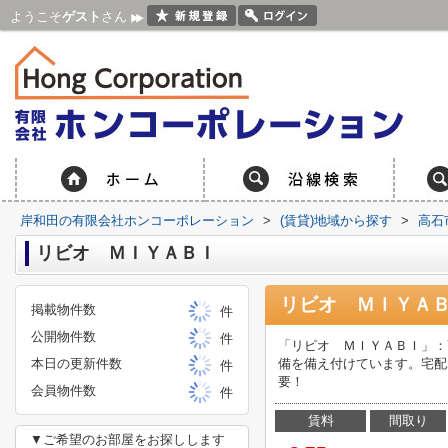
ようこそ
ゲスト
さん
岸和田の有限会社ホンコーポレーション
>
(賃貸)地域から探す
>
高石
リビオ ＭＩＹＡＢＩ
リビオ ＭＩＹＡＢ
掲載物件数
件
公開物件数
件
「リビオ ＭＩＹＡＢＩ」：
本日の更新件数
備を備え付けています。宅配
件
要！
会員物件数
件
賃料
間取り
▼ご希望のお部屋をお探しします