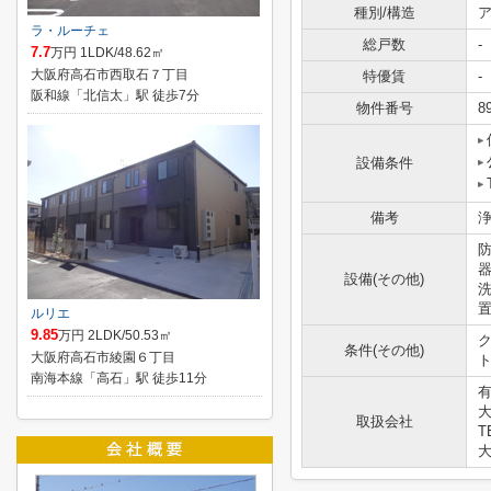
種別/構造
ア
ラ・ルーチェ
総戸数
-
7.7
万円 1LDK/48.62㎡
大阪府高石市西取石７丁目
特優賃
-
阪和線「北信太」駅 徒歩7分
物件番号
8
設備条件
備考
設備(その他)
ルリエ
9.85
万円 2LDK/50.53㎡
ク
条件(その他)
大阪府高石市綾園６丁目
ト
南海本線「高石」駅 徒歩11分
大
取扱会社
T
大