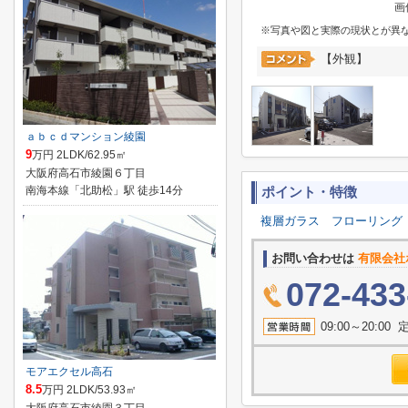
画
※写真や図と実際の現状とが異
【外観】
ａｂｃｄマンション綾園
9
万円 2LDK/62.95㎡
大阪府高石市綾園６丁目
南海本線「北助松」駅 徒歩14分
ポイント・特徴
複層ガラス
フローリング
お問い合わせは
有限会社
072-433
09:00～20:
モアエクセル高石
8.5
万円 2LDK/53.93㎡