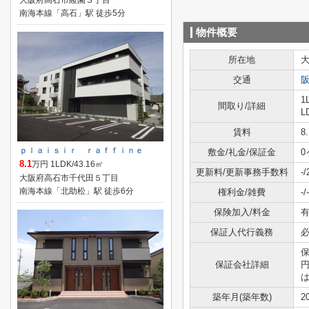
大阪府高石市綾園３丁目
南海本線「高石」駅 徒歩5分
物件概要
所在地
交通
1
間取り/詳細
L
賃料
8
ｐｌａｉｓｉｒ ｒａｆｆｉｎｅ
敷金/礼金/保証金
0
8.1
万円 1LDK/43.16㎡
更新料/更新事務手数料
-
大阪府高石市千代田５丁目
南海本線「北助松」駅 徒歩6分
権利金/雑費
-/-
保険加入/料金
有
保証人代行義務
保
保証会社詳細
円
は
築年月(築年数)
2