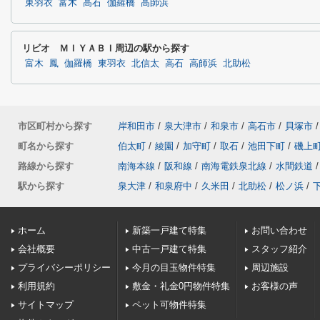
東羽衣
富木
高石
伽羅橋
高師浜
リビオ ＭＩＹＡＢＩ周辺の駅から探す
富木
鳳
伽羅橋
東羽衣
北信太
高石
高師浜
北助松
市区町村から探す
岸和田市
/
泉大津市
/
和泉市
/
高石市
/
貝塚市
/
町名から探す
伯太町
/
綾園
/
加守町
/
取石
/
池田下町
/
磯上
路線から探す
南海本線
/
阪和線
/
南海電鉄泉北線
/
水間鉄道
/
駅から探す
泉大津
/
和泉府中
/
久米田
/
北助松
/
松ノ浜
/
ホーム
新築一戸建て特集
お問い合わせ
会社概要
中古一戸建て特集
スタッフ紹介
プライバシーポリシー
今月の目玉物件特集
周辺施設
利用規約
敷金・礼金0円物件特集
お客様の声
サイトマップ
ペット可物件特集