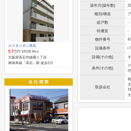
築年月(築年数)
2
種別/構造
ア
総戸数
-
特優賃
-
物件番号
4
エスタシオン高石
設備条件
5.7
万円 1R/28.44㎡
設備(その他)
大阪府高石市綾園１丁目
南海本線「高石」駅 徒歩2分
ク
条件(その他)
代
大
取扱会社
T
大