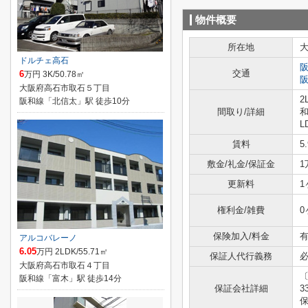
物件概要
所在地
ドルチェ高石
交通
6
万円 3K/50.78㎡
大阪府高石市取石５丁目
2
阪和線「北信太」駅 徒歩10分
間取り/詳細
和
L
賃料
5
敷金/礼金/保証金
1
更新料
1
権利金/雑費
0
保険加入/料金
有
アルコバレーノ
6.05
万円 2LDK/55.71㎡
保証人代行義務
大阪府高石市取石４丁目
阪和線「富木」駅 徒歩14分
保証会社詳細
3