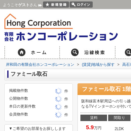
ようこそ
ゲスト
さん
岸和田の有限会社ホンコーポレーション
>
(賃貸)地域から探す
>
高石
ファミール取石
ファミール取石 1階
掲載物件数
件
公開物件数
件
阪和線富木駅周辺への引っ越
本日の更新件数
なるTVインターホンが付い
件
会員物件数
件
賃料
間取り
5.9
万円
▼ご希望のお部屋をお探しします
2LDK