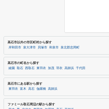
高石市以外の市区町村から探す
岸和田市
泉大津市
貝塚市
和泉市
泉北郡忠岡町
高石市の町名から探す
綾園
取石
西取石
東羽衣
加茂
羽衣
高師浜
千代田
高石市にある駅から探す
東羽衣
富木
高石
伽羅橋
高師浜
ファミール取石周辺の駅から探す