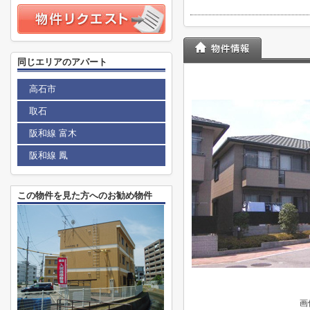
同じエリアのアパート
高石市
取石
阪和線 富木
阪和線 鳳
この物件を見た方へのお勧め物件
画