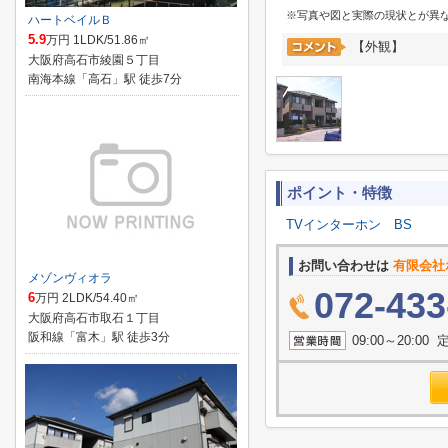
※写真や図と実際の現状とが異
ハートベイルＢ
5.9
万円 1LDK/51.86㎡
【外観】
大阪府高石市綾園５丁目
南海本線「高石」駅 徒歩7分
ポイント・特徴
TVインターホン
BS
お問い合わせは
有限会社
メゾンヴィオラ
072-433
6
万円 2LDK/54.40㎡
大阪府高石市取石１丁目
阪和線「富木」駅 徒歩3分
09:00～20: