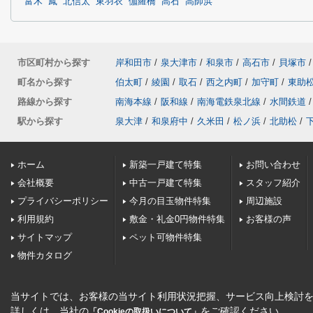
富木
鳳
北信太
東羽衣
伽羅橋
高石
高師浜
市区町村から探す
岸和田市
/
泉大津市
/
和泉市
/
高石市
/
貝塚市
/
町名から探す
伯太町
/
綾園
/
取石
/
西之内町
/
加守町
/
東助
路線から探す
南海本線
/
阪和線
/
南海電鉄泉北線
/
水間鉄道
/
駅から探す
泉大津
/
和泉府中
/
久米田
/
松ノ浜
/
北助松
/
ホーム
新築一戸建て特集
お問い合わせ
会社概要
中古一戸建て特集
スタッフ紹介
プライバシーポリシー
今月の目玉物件特集
周辺施設
利用規約
敷金・礼金0円物件特集
お客様の声
サイトマップ
ペット可物件特集
物件カタログ
当サイトでは、お客様の当サイト利用状況把握、サービス向上検討を目
詳しくは、当社の
をご確認ください。
「Cookieの取扱いについて」