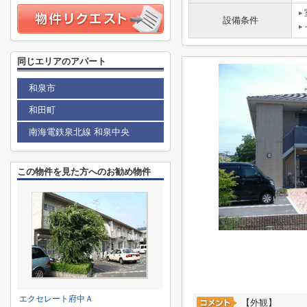
設備条件
同じエリアのアパート
和泉市
和田町
南海電鉄泉北線 和泉中央
この物件を見た方へのお勧め物件
エクセレート府中Ａ
【外観】