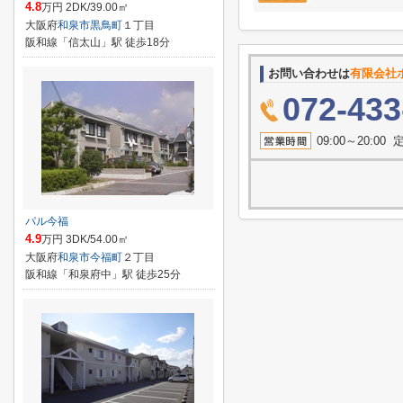
4.8
万円 2DK/39.00㎡
大阪府
和泉市
黒鳥町
１丁目
阪和線「信太山」駅 徒歩18分
お問い合わせは
有限会社
072-433
09:00～20:
パル今福
4.9
万円 3DK/54.00㎡
大阪府
和泉市
今福町
２丁目
阪和線「和泉府中」駅 徒歩25分