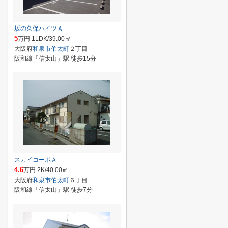
坂の久保ハイツＡ
5
万円 1LDK/39.00㎡
大阪府
和泉市
伯太町
２丁目
阪和線「信太山」駅 徒歩15分
スカイコーポＡ
4.6
万円 2K/40.00㎡
大阪府
和泉市
伯太町
６丁目
阪和線「信太山」駅 徒歩7分