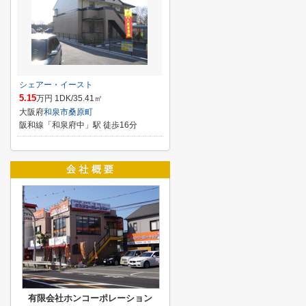
シェアー・イースト
5.15
万円 1DK/35.41㎡
大阪府
和泉市
桑原町
阪和線「和泉府中」駅 徒歩16分
有限会社ホンコーポレーション