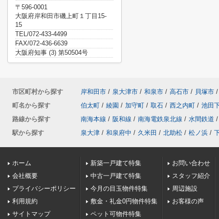
〒596-0001
大阪府岸和田市磯上町１丁目15-
15
TEL/072-433-4499
FAX/072-436-6639
大阪府知事 (3) 第50504号
市区町村から探す
岸和田市
/
泉大津市
/
和泉市
/
高石市
/
貝塚市
/
町名から探す
伯太町
/
綾園
/
加守町
/
取石
/
西之内町
/
池田
路線から探す
南海本線
/
阪和線
/
南海電鉄泉北線
/
水間鉄道
/
駅から探す
泉大津
/
和泉府中
/
久米田
/
北助松
/
松ノ浜
/
ホーム
新築一戸建て特集
お問い合わせ
会社概要
中古一戸建て特集
スタッフ紹介
プライバシーポリシー
今月の目玉物件特集
周辺施設
利用規約
敷金・礼金0円物件特集
お客様の声
サイトマップ
ペット可物件特集