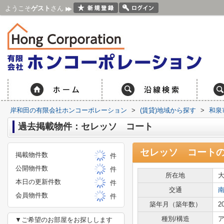
ようこそ
ゲスト
さん
岸和田の有限会社ホンコーポレーション
>
(賃貸)地域から探す
>
和泉
過去掲載物件：セレッソ コート
セレッソ コート
掲載物件数
件
公開物件数
件
所在地
本日の更新件数
件
交通
会員物件数
件
築年月（築年数）
2
種別/構造
ア
▼ご希望のお部屋をお探しします