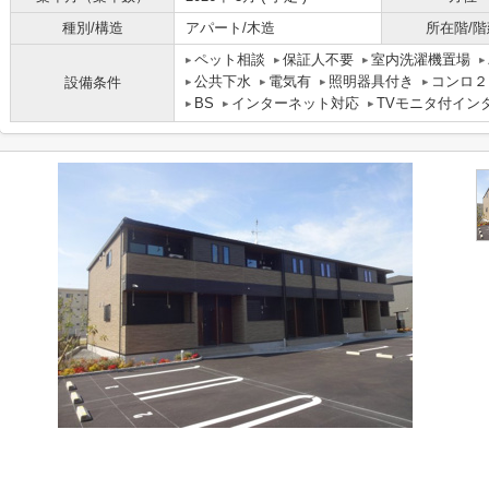
種別/構造
アパート/木造
所在階/階
ペット相談
保証人不要
室内洗濯機置場
公共下水
電気有
照明器具付き
コンロ２
設備条件
BS
インターネット対応
TVモニタ付イン