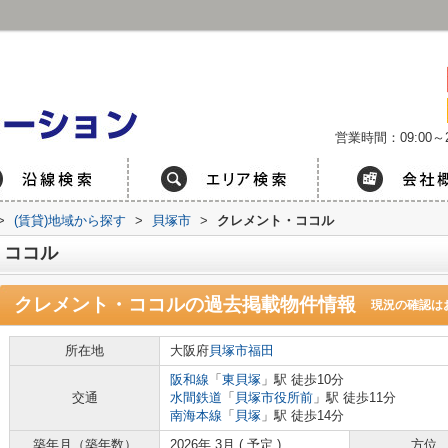
営業時間：09:00～2
>
(賃貸)地域から探す
>
貝塚市
>
クレメント・ココル
・ココル
クレメント・ココル
の過去掲載物件情報
現況の確認は
所在地
大阪府
貝塚市
福田
阪和線
「
東貝塚
」駅 徒歩10分
交通
水間鉄道
「
貝塚市役所前
」駅 徒歩11分
南海本線
「
貝塚
」駅 徒歩14分
築年月（築年数）
2026年 3月 ( 予定 )
方位