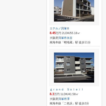
エテルノ貝塚Ｂ
8.45
万円 2LDK/55.18㎡
大阪府
貝塚市
永吉
南海本線「蛸地蔵」駅 徒歩11分
ｇｒａｎｄ Ｓｏｌｅｉｌ
8.3
万円 1LDK/41.58㎡
大阪府
貝塚市
澤
南海本線「二色浜」駅 徒歩2分