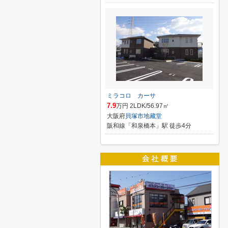
ミラコロ カーサ
7.9
万円 2LDK/56.97㎡
大阪府
貝塚市
地藏堂
阪和線「和泉橋本」駅 徒歩4分