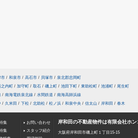
津市
/
和泉市
/
高石市
/
貝塚市
/
泉北郡忠岡町
西之内町
/
加守町
/
取石
/
磯上町
/
池田下町
/
東助松町
/
池浦町
/
尾生町
線
/
南海電鉄泉北線
/
水間鉄道
/
南海高師浜線
中
/
久米田
/
下松
/
北助松
/
松ノ浜
/
和泉中央
/
信太山
/
岸和田
/
春木
岸和田の不動産物件は有限会社ホン
特集
お問い合わせ
特集
スタッフ紹介
大阪府岸和田市磯上町１丁目15-15