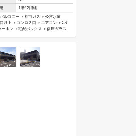
建
1階/ 2階建
バルコニー
都市ガス
公営水道
口以上
コンロ３口
エアコン
CS
ターホン
宅配ボックス
複層ガラス