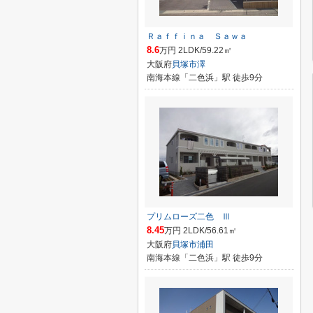
Ｒａｆｆｉｎａ Ｓａｗａ
8.6
万円 2LDK/59.22㎡
大阪府
貝塚市
澤
南海本線「二色浜」駅 徒歩9分
プリムローズ二色 Ⅲ
8.45
万円 2LDK/56.61㎡
大阪府
貝塚市
浦田
南海本線「二色浜」駅 徒歩9分