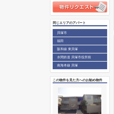
同じエリアのアパート
貝塚市
福田
阪和線 東貝塚
水間鉄道 貝塚市役所前
南海本線 貝塚
この物件を見た方へのお勧め物件