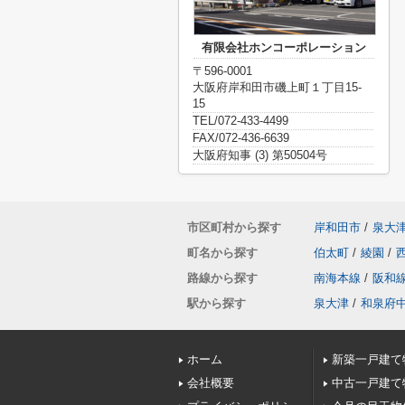
有限会社ホンコーポレーション
〒596-0001
大阪府岸和田市磯上町１丁目15-
15
TEL/072-433-4499
FAX/072-436-6639
大阪府知事 (3) 第50504号
市区町村から探す
岸和田市
/
泉大
町名から探す
伯太町
/
綾園
/
路線から探す
南海本線
/
阪和
駅から探す
泉大津
/
和泉府
ホーム
新築一戸建て
会社概要
中古一戸建て