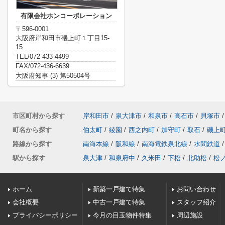
有限会社ホンコーポレーション
〒596-0001
大阪府岸和田市磯上町１丁目15-
15
TEL/072-433-4499
FAX/072-436-6639
大阪府知事 (3) 第50504号
市区町村から探す
岸和田市
/
泉大津市
/
和泉市
/
高石市
/
貝塚市
/
町名から探す
伯太町
/
綾園
/
西之内町
/
加守町
/
取石
/
磯上
路線から探す
南海本線
/
阪和線
/
南海電鉄泉北線
/
水間鉄道
/
駅から探す
泉大津
/
和泉府中
/
久米田
/
下松
/
北助松
/
松
ホーム
新築一戸建て特集
お問い合わせ
会社概要
中古一戸建て特集
スタッフ紹介
プライバシーポリシー
今月の目玉物件特集
周辺施設