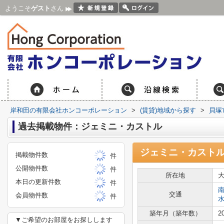
ようこそ
ゲスト
さん
岸和田の有限会社ホンコーポレーション
>
(賃貸)地域から探す
>
貝塚
過去掲載物件：ジェミニ・カストル
ジェミニ・カスト
掲載物件数
件
公開物件数
件
所在地
本日の更新件数
件
交通
会員物件数
件
築年月（築年数）
2
▼ご希望のお部屋をお探しします