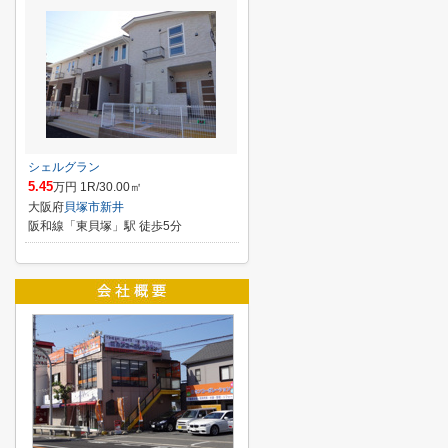
シェルグラン
5.45
万円 1R/30.00㎡
大阪府
貝塚市
新井
阪和線「東貝塚」駅 徒歩5分