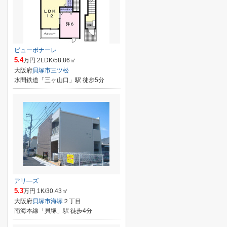
ビューボナーレ
5.4
万円 2LDK/58.86㎡
大阪府
貝塚市
三ツ松
水間鉄道「三ヶ山口」駅 徒歩5分
アリ―ズ
5.3
万円 1K/30.43㎡
大阪府
貝塚市
海塚
２丁目
南海本線「貝塚」駅 徒歩4分