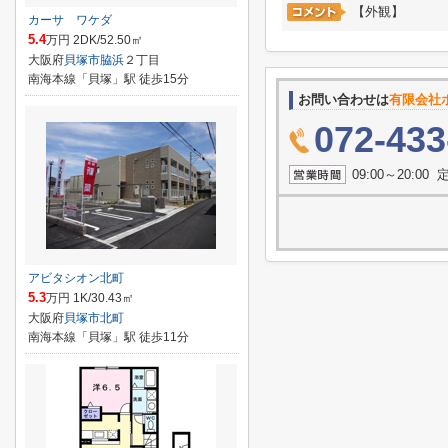
【外観】
カーサ ワケダ
5.4
万円 2DK/52.50㎡
大阪府
貝塚市
脇浜
２丁目
南海本線「貝塚」駅 徒歩15分
お問い合わせは
有限会社
072-433
09:00～20:
アビタシオン北町
5.3
万円 1K/30.43㎡
大阪府
貝塚市
北町
南海本線「貝塚」駅 徒歩11分