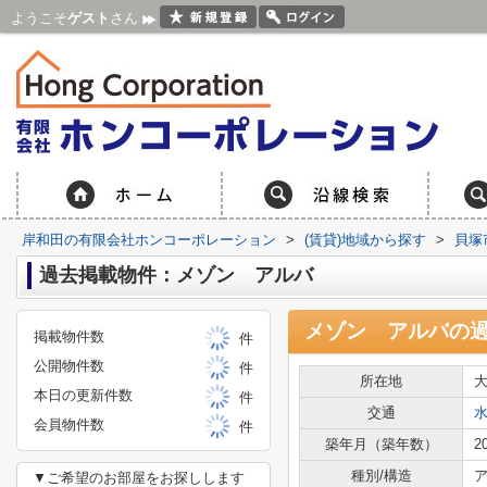
ようこそ
ゲスト
さん
岸和田の有限会社ホンコーポレーション
>
(賃貸)地域から探す
>
貝塚
過去掲載物件：メゾン アルバ
メゾン アルバ
の
掲載物件数
件
公開物件数
件
所在地
本日の更新件数
件
交通
会員物件数
件
築年月（築年数）
2
種別/構造
ア
▼ご希望のお部屋をお探しします