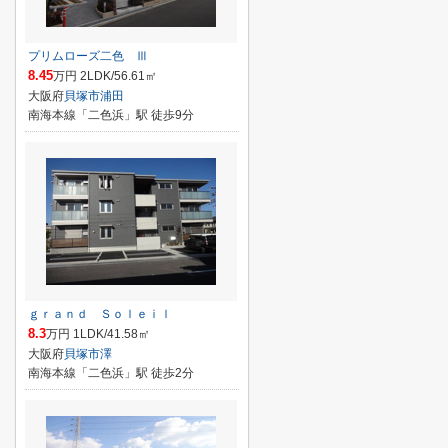
プリムローズ二色 Ⅲ
8.45
万円 2LDK/56.61㎡
大阪府
貝塚市
浦田
南海本線「二色浜」駅 徒歩9分
ｇｒａｎｄ Ｓｏｌｅｉｌ
8.3
万円 1LDK/41.58㎡
大阪府
貝塚市
澤
南海本線「二色浜」駅 徒歩2分