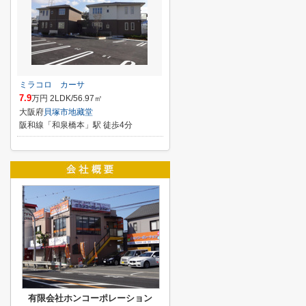
ミラコロ カーサ
7.9
万円 2LDK/56.97㎡
大阪府
貝塚市
地藏堂
阪和線「和泉橋本」駅 徒歩4分
有限会社ホンコーポレーション