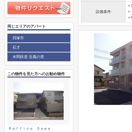
設備条件
同じエリアのアパート
貝塚市
石才
水間鉄道 近義の里
この物件を見た方へのお勧め物件
Ｒａｆｆｉｎａ Ｓａｗａ