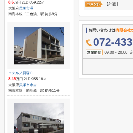
8.6
万円 2LDK/59.22㎡
【外観】
大阪府
貝塚市
澤
南海本線「二色浜」駅 徒歩9分
お問い合わせは
有限会社
072-433
09:00～20:
エテルノ貝塚Ｂ
8.45
万円 2LDK/55.18㎡
大阪府
貝塚市
永吉
南海本線「蛸地蔵」駅 徒歩11分