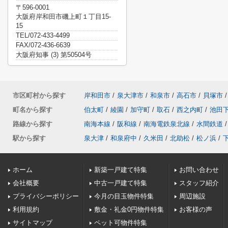
〒596-0001
大阪府岸和田市磯上町１丁目15-
15
TEL/072-433-4499
FAX/072-436-6639
大阪府知事 (3) 第50504号
市区町村から探す
岸和田市
/
泉大津市
/
和泉市
/
高石市
/
貝塚市
/
町名から探す
伯太町
/
綾園
/
加守町
/
取石
/
西之内町
/
池田
路線から探す
南海本線
/
阪和線
/
南海電鉄泉北線
/
水間鉄道
/
駅から探す
泉大津
/
和泉府中
/
久米田
/
北助松
/
松ノ浜
/
ホーム
新築一戸建て特集
お問い合わせ
会社概要
中古一戸建て特集
スタッフ紹介
プライバシーポリシー
今月の目玉物件特集
周辺施設
利用規約
敷金・礼金0円物件特集
お客様の声
サイトマップ
ペット可物件特集