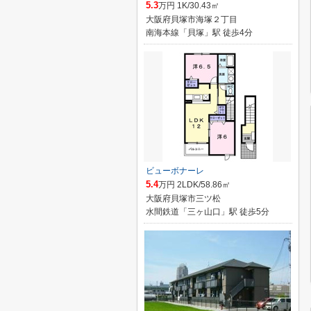
5.3
万円 1K/30.43㎡
大阪府貝塚市海塚２丁目
南海本線「貝塚」駅 徒歩4分
ビューボナーレ
5.4
万円 2LDK/58.86㎡
大阪府貝塚市三ツ松
水間鉄道「三ヶ山口」駅 徒歩5分