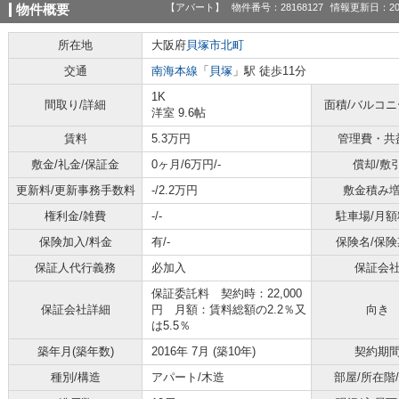
【アパート】
物件番号：28168127
情報更新日：20
物件概要
所在地
大阪府
貝塚市
北町
交通
南海本線
「
貝塚
」駅 徒歩11分
1K
間取り/詳細
面積/バルコ
洋室 9.6帖
賃料
5.3万円
管理費・共
敷金/礼金/保証金
0ヶ月/6万円/-
償却/敷
更新料/更新事務手数料
-/2.2万円
敷金積み
権利金/雑費
-/-
駐車場/月額
保険加入/料金
有/-
保険名/保険
保証人代行義務
必加入
保証会
保証委託料 契約時：22,000
保証会社詳細
円 月額：賃料総額の2.2％又
向き
は5.5％
築年月(築年数)
2016年 7月 (築10年)
契約期
種別/構造
アパート/木造
部屋/所在階