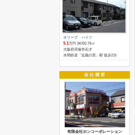
オリーブ ハイツ
5.1
万円 3K/50.78㎡
大阪府貝塚市石才
水間鉄道「近義の里」駅 徒歩2分
有限会社ホンコーポレーション