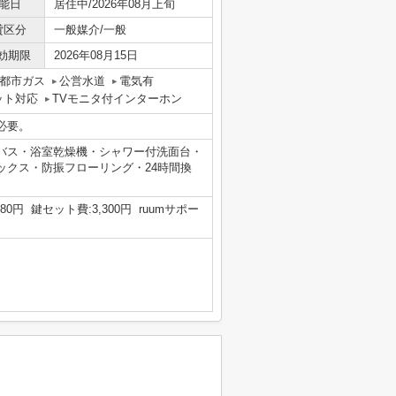
能日
居住中/2026年08月上旬
貸区分
一般媒介/一般
効期限
2026年08月15日
都市ガス
公営水道
電気有
ット対応
TVモニタ付インターホン
必要。
バス・浴室乾燥機・シャワー付洗面台・
ックス・防振フローリング・24時間換
0円 鍵セット費:3,300円 ruumサポー