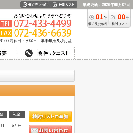
最終更新：2026年08月07日
01
00
件
件
最近見た物件
検討リスト
0:00
定休日：水曜日 年末年始及びお盆
金
礼金
ヶ月
6万円