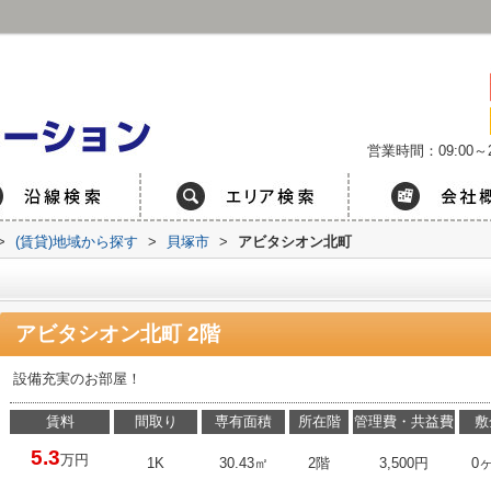
営業時間：09:00～2
>
(賃貸)地域から探す
>
貝塚市
>
アビタシオン北町
アビタシオン北町 2階
設備充実のお部屋！
賃料
間取り
専有面積
所在階
管理費・共益費
敷
5.3
万円
1K
30.43㎡
2階
3,500円
0