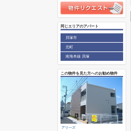
同じエリアのアパート
貝塚市
北町
南海本線 貝塚
この物件を見た方へのお勧め物件
アリ―ズ