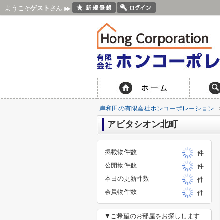
ようこそ
ゲスト
さん
岸和田の有限会社ホンコーポレーション
アビタシオン北町
掲載物件数
件
公開物件数
件
本日の更新件数
件
会員物件数
件
▼ご希望のお部屋をお探しします