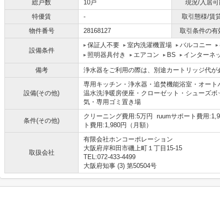
総戸数
10戸
現況/入居可
特優賃
-
取引態様/賃
物件番号
28168127
取引条件の有
保証人不要
室内洗濯機置場
バルコニー
設備条件
照明器具付き
エアコン
BS
インターネ
備考
浄水器をご利用の際は、別途カートリッジ代が
専用キッチン・浄水器・追焚機能浴室・オート
設備(その他)
温水洗浄暖房便座・クローゼット・シューズボ
気・専用ゴミ置き場
クリーニング費用:5万円 ruumサポート費用:1,98
条件(その他)
ト費用:1,980円（月額）
有限会社ホンコーポレーション
大阪府岸和田市磯上町１丁目15-15
取扱会社
TEL:072-433-4499
大阪府知事 (3) 第50504号