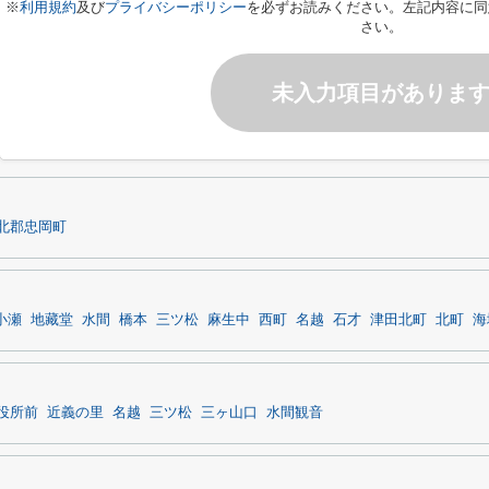
※
利用規約
及び
プライバシーポリシー
を必ずお読みください。左記内容に同
さい。
未入力項目がありま
北郡忠岡町
小瀬
地藏堂
水間
橋本
三ツ松
麻生中
西町
名越
石才
津田北町
北町
海
役所前
近義の里
名越
三ツ松
三ヶ山口
水間観音