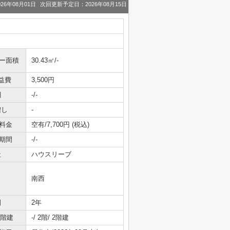
26年08月01日
次回更新予定日：2026年08月15日
ニー面積
30.43㎡/-
益費
3,500円
引
-/-
増し
-
料金
空有/7,700円 (税込)
期間
-/-
社
ハウスリーブ
南西
間
2年
/階建
-/ 2階/ 2階建