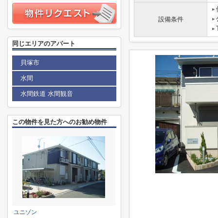
設備条件
同じエリアのアパート
貝塚市
水間
水間鉄道 水間観音
この物件を見た方へのお勧め物件
ユニゾン