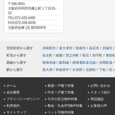
〒596-0001
大阪府岸和田市磯上町１丁目15-
15
TEL/072-433-4499
FAX/072-436-6639
大阪府知事 (3) 第50504号
市区町村から探す
岸和田市
/
泉大津市
/
和泉市
/
高石市
/
貝塚市
/
町名から探す
伯太町
/
綾園
/
西之内町
/
取石
/
加守町
/
東助
路線から探す
南海本線
/
阪和線
/
南海電鉄泉北線
/
水間鉄道
/
駅から探す
泉大津
/
和泉府中
/
久米田
/
北助松
/
下松
/
松
ホーム
新築一戸建て特集
お問い合わせ
会社概要
中古一戸建て特集
スタッフ紹介
プライバシーポリシー
今月の目玉物件特集
周辺施設
利用規約
敷金・礼金0円物件特集
お客様の声
サイトマップ
ペット可物件特集