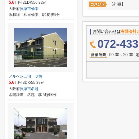
5.6
万円 2LDK/56.92㎡
【外観】
大阪府
貝塚市
橋本
阪和線「和泉橋本」駅 徒歩9分
お問い合わせは
有限会社
072-433
09:00～20:
メルヘン三宅 Ｂ棟
5.6
万円 3DK/55.39㎡
大阪府
貝塚市
名越
水間鉄道「名越」駅 徒歩8分