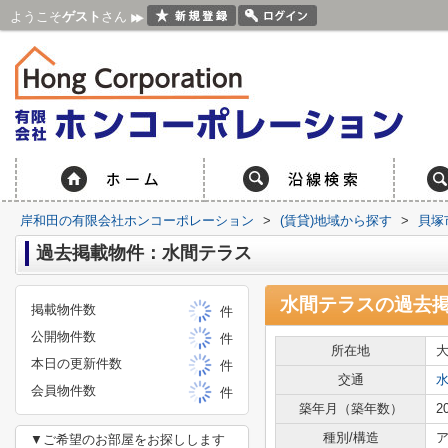
ようこそ
ゲスト
さん
岸和田の有限会社ホンコーポレーション
>
(賃貸)地域から探す
>
貝塚
過去掲載物件：水間テラス
水間テラス
の過去
掲載物件数
件
公開物件数
件
所在地
本日の更新件数
件
交通
会員物件数
件
築年月（築年数）
2
種別/構造
ア
▼ご希望のお部屋をお探しします