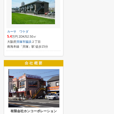
カーサ ワケダ
5.4
万円 2DK/52.50㎡
大阪府
貝塚市
脇浜
２丁目
南海本線「貝塚」駅 徒歩15分
有限会社ホンコーポレーション