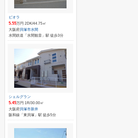
ビオラ
5.55
万円 2DK/44.75㎡
大阪府
貝塚市
水間
水間鉄道「水間観音」駅 徒歩3分
シェルグラン
5.45
万円 1R/30.00㎡
大阪府
貝塚市
新井
阪和線「東貝塚」駅 徒歩5分